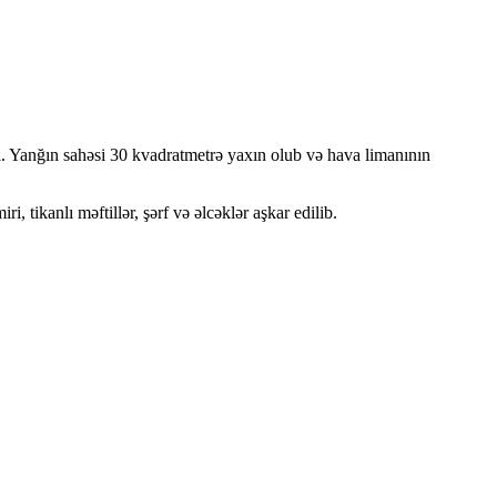
. Yanğın sahəsi 30 kvadratmetrə yaxın olub və hava limanının
 tikanlı məftillər, şərf və əlcəklər aşkar edilib.