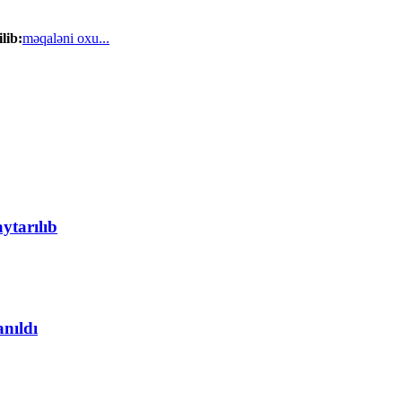
lib:
məqaləni oxu...
ytarılıb
anıldı