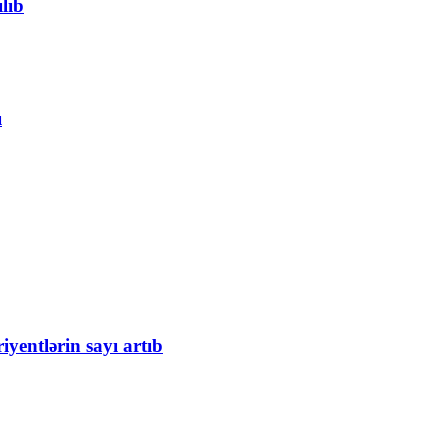
lıb
ı
iyentlərin sayı artıb