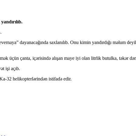
yandırılıb.
.
“Severnaya” dayanacağında saxlanılıb. Onu kimin yandırdığı məlum deyil
üçün çanta, içərisində alışan maye iyi olan litrlik butulka, təkər dəmiri,
t işi açıb.
32 helikopterlərindən istifadə edir.