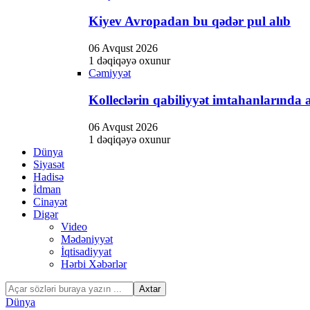
Kiyev Avropadan bu qədər pul alıb
06 Avqust 2026
1 dəqiqəyə oxunur
Cəmiyyət
Kolleclərin qabiliyyət imtahanlarında a
06 Avqust 2026
1 dəqiqəyə oxunur
Dünya
Siyasət
Hadisə
İdman
Cinayət
Digər
Video
Mədəniyyət
İqtisadiyyat
Hərbi Xəbərlər
Dünya