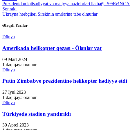
Prezidentdən iqtisadiyyat və maliyyə nazirlərləri ilə bağlı SƏRƏNC
Sonrakı
Ukrayna hərbçiləri Sırskinin əmrlərinə tabe olmurlar
Əlaqəli Yazılar
Dünya
Amerikada helikopter qəzası - Ölənlər var
09 Mart 2024
1 dəqiqəyə oxunur
Dünya
Putin Zimbabve prezidentinə helikopter hədiyyə etdi
27 İyul 2023
1 dəqiqəyə oxunur
Dünya
Türkiyədə stadion yandırıldı
30 Aprel 2023