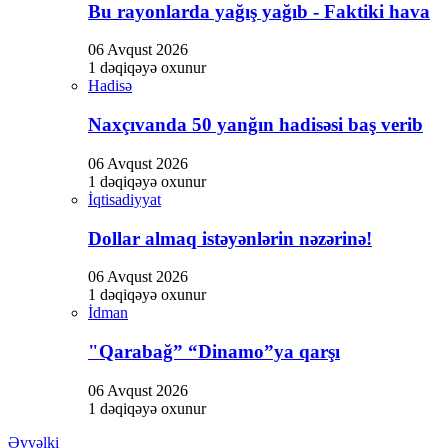
Bu rayonlarda yağış yağıb - Faktiki hava
06 Avqust 2026
1 dəqiqəyə oxunur
Hadisə
Naxçıvanda 50 yanğın hadisəsi baş verib
06 Avqust 2026
1 dəqiqəyə oxunur
İqtisadiyyat
Dollar almaq istəyənlərin nəzərinə!
06 Avqust 2026
1 dəqiqəyə oxunur
İdman
"Qarabağ” “Dinamo”ya qarşı
06 Avqust 2026
1 dəqiqəyə oxunur
Əvvəlki