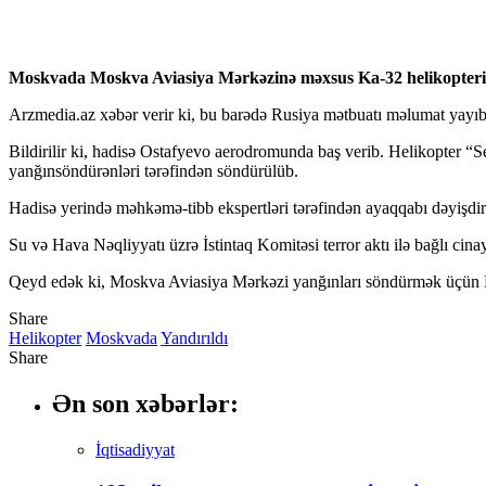
Moskvada Moskva Aviasiya Mərkəzinə məxsus Ka-32 helikopteri 
Arzmedia.az xəbər verir ki, bu barədə Rusiya mətbuatı məlumat yayıb
Bildirilir ki, hadisə Ostafyevo aerodromunda baş verib. Helikopter 
yanğınsöndürənləri tərəfindən söndürülüb.
Hadisə yerində məhkəmə-tibb ekspertləri tərəfindən ayaqqabı dəyişdirmək 
Su və Hava Nəqliyyatı üzrə İstintaq Komitəsi terror aktı ilə bağlı cinayə
Qeyd edək ki, Moskva Aviasiya Mərkəzi yanğınları söndürmək üçün Ka-
Share
Helikopter
Moskvada
Yandırıldı
Share
Ən son xəbərlər:
İqtisadiyyat