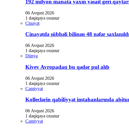
192 milyon manata yaxın vəsait geri qaytarı
06 Avqust 2026
1 dəqiqəyə oxunur
Cinayət
Cinayətdə şübhəli bilinən 48 nəfər saxlanıld
06 Avqust 2026
1 dəqiqəyə oxunur
Dünya
Kiyev Avropadan bu qədər pul alıb
06 Avqust 2026
1 dəqiqəyə oxunur
Cəmiyyət
Kolleclərin qabiliyyət imtahanlarında abitur
06 Avqust 2026
1 dəqiqəyə oxunur
Cəmiyyət