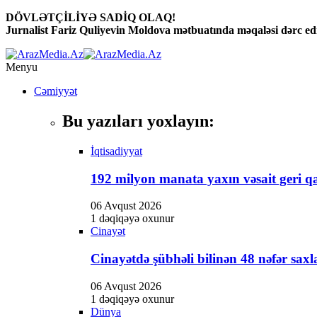
DÖVLƏTÇİLİYƏ SADİQ OLAQ!
Jurnalist Fariz Quliyevin Moldova mətbuatında məqaləsi dərc edi
Menyu
Cəmiyyət
Bu yazıları yoxlayın:
İqtisadiyyat
192 milyon manata yaxın vəsait geri qa
06 Avqust 2026
1 dəqiqəyə oxunur
Cinayət
Cinayətdə şübhəli bilinən 48 nəfər saxl
06 Avqust 2026
1 dəqiqəyə oxunur
Dünya