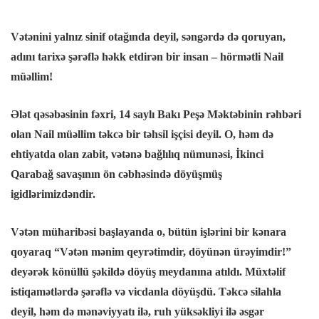
l
Vətənini yalnız sinif otağında deyil, səngərdə də qoruyan,
l
adını tarixə şərəflə həkk etdirən bir insan – hörmətli Nail
müəllim!
l
Ələt qəsəbəsinin fəxri, 14 saylı Bakı Peşə Məktəbinin rəhbəri
l
olan Nail müəllim təkcə bir təhsil işçisi deyil. O, həm də
ehtiyatda olan zabit, vətənə bağlılıq nümunəsi, İkinci
l
Qarabağ savaşının ön cəbhəsində döyüşmüş
igidlərimizdəndir.
l
Vətən müharibəsi başlayanda o, bütün işlərini bir kənara
l
qoyaraq “Vətən mənim qeyrətimdir, döyünən ürəyimdir!”
deyərək könüllü şəkildə döyüş meydanına atıldı. Müxtəlif
l
istiqamətlərdə şərəflə və vicdanla döyüşdü. Təkcə silahla
deyil, həm də mənəviyyatı ilə, ruh yüksəkliyi ilə əsgər
l