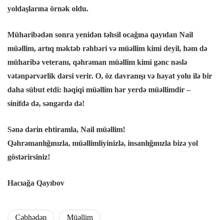
yoldaşlarına örnək oldu.
l
Müharibədən sonra yenidən təhsil ocağına qayıdan Nail
müəllim, artıq məktəb rəhbəri və müəllim kimi deyil, həm də
l
müharibə veteranı, qəhrəman müəllim kimi gənc nəslə
l
vətənpərvərlik dərsi verir. O, öz davranışı və həyat yolu ilə bir
daha sübut etdi: həqiqi müəllim hər yerdə müəllimdir –
l
sinifdə də, səngərdə də!
 al
Sənə dərin ehtiramla, Nail müəllim!
Qəhrəmanlığınızla, müəllimliyinizlə, insanlığınızla bizə yol
 al
göstərirsiniz!
l
Hacıağa Qayıbov
l
Cəbhədən
Müəllim