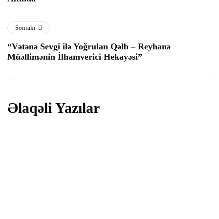
l
l
Sonrakı
“Vətənə Sevgi ilə Yoğrulan Qəlb – Reyhanə
l
Müəllimənin İlhamverici Hekayəsi”
l
Əlaqəli Yazılar
cəmiyyət
l
"Vətənə Sevgi ilə Yoğrulan Qəlb – Reyhanə
Müəllimənin İlhamverici Hekayəsi"
28 İyun 2025
l
l