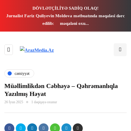
l
DÖVLƏTÇİLİYƏ SADİQ OLAQ!
Jurnalist Fariz Quliyevin Moldova mətbuatında məqaləsi dərc
l
edilib:
məqaləni oxu...
leri
cəmiyyət
Müəllimlikdən Cəbhəyə – Qəhrəmanlıqla
Yazılmış Həyat
26 İyun 2025
1 dəqiqəyə oxunur
l
l