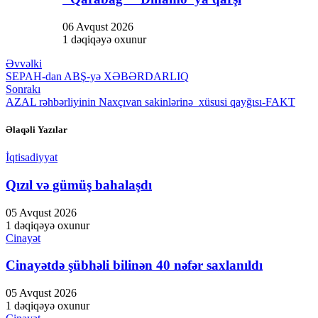
06 Avqust 2026
1 dəqiqəyə oxunur
Əvvəlki
SEPAH-dan ABŞ-yə XƏBƏRDARLIQ
Sonrakı
AZAL rəhbərliyinin Naxçıvan sakinlərinə xüsusi qayğısı-FAKT
Əlaqəli Yazılar
İqtisadiyyat
Qızıl və gümüş bahalaşdı
05 Avqust 2026
1 dəqiqəyə oxunur
Cinayət
Cinayətdə şübhəli bilinən 40 nəfər saxlanıldı
05 Avqust 2026
1 dəqiqəyə oxunur