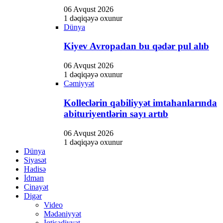
06 Avqust 2026
1 dəqiqəyə oxunur
Dünya
Kiyev Avropadan bu qədər pul alıb
06 Avqust 2026
1 dəqiqəyə oxunur
Cəmiyyət
Kolleclərin qabiliyyət imtahanlarında
abituriyentlərin sayı artıb
06 Avqust 2026
1 dəqiqəyə oxunur
Dünya
Siyasət
Hadisə
İdman
Cinayət
Digər
Video
Mədəniyyət
İqtisadiyyat