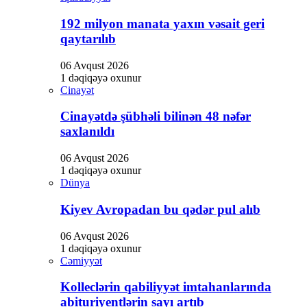
192 milyon manata yaxın vəsait geri
qaytarılıb
06 Avqust 2026
1 dəqiqəyə oxunur
Cinayət
Cinayətdə şübhəli bilinən 48 nəfər
saxlanıldı
06 Avqust 2026
1 dəqiqəyə oxunur
Dünya
Kiyev Avropadan bu qədər pul alıb
06 Avqust 2026
1 dəqiqəyə oxunur
Cəmiyyət
Kolleclərin qabiliyyət imtahanlarında
abituriyentlərin sayı artıb