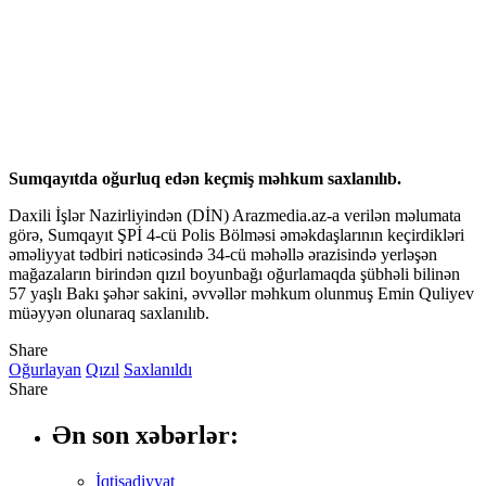
Sumqayıtda oğurluq edən keçmiş məhkum saxlanılıb.
Daxili İşlər Nazirliyindən (DİN) Arazmedia.az-a verilən məlumata
görə, Sumqayıt ŞPİ 4-cü Polis Bölməsi əməkdaşlarının keçirdikləri
əməliyyat tədbiri nəticəsində 34-cü məhəllə ərazisində yerləşən
mağazaların birindən qızıl boyunbağı oğurlamaqda şübhəli bilinən
57 yaşlı Bakı şəhər sakini, əvvəllər məhkum olunmuş Emin Quliyev
müəyyən olunaraq saxlanılıb.
Share
Oğurlayan
Qızıl
Saxlanıldı
Share
Ən son xəbərlər:
İqtisadiyyat