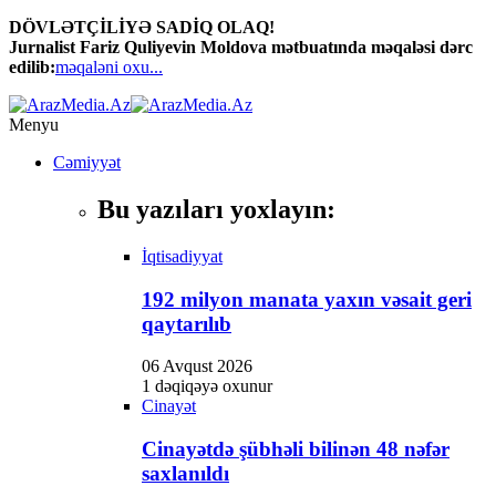
DÖVLƏTÇİLİYƏ SADİQ OLAQ!
Jurnalist Fariz Quliyevin Moldova mətbuatında məqaləsi dərc
edilib:
məqaləni oxu...
Menyu
Cəmiyyət
Bu yazıları yoxlayın:
İqtisadiyyat
192 milyon manata yaxın vəsait geri
qaytarılıb
06 Avqust 2026
1 dəqiqəyə oxunur
Cinayət
Cinayətdə şübhəli bilinən 48 nəfər
saxlanıldı