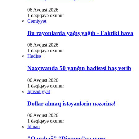
06 Avqust 2026
1 dəqiqəyə oxunur
Cəmiyyət
Bu rayonlarda yağış yağıb - Faktiki hava
06 Avqust 2026
1 dəqiqəyə oxunur
Hadisə
Naxçıvanda 50 yanğın hadisəsi baş verib
06 Avqust 2026
1 dəqiqəyə oxunur
İqtisadiyyat
Dollar almaq istəyənlərin nəzərinə!
06 Avqust 2026
1 dəqiqəyə oxunur
İdman
"Qarabağ” “Dinamo”ya qarşı