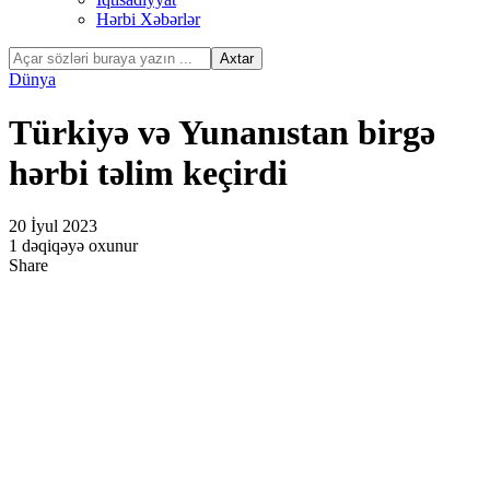
Hərbi Xəbərlər
Dünya
Türkiyə və Yunanıstan birgə
hərbi təlim keçirdi
20 İyul 2023
1 dəqiqəyə oxunur
Share