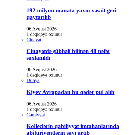
192 milyon manata yaxın vəsait geri
qaytarılıb
06 Avqust 2026
1 dəqiqəyə oxunur
Cinayət
Cinayətdə şübhəli bilinən 48 nəfər
saxlanıldı
06 Avqust 2026
1 dəqiqəyə oxunur
Dünya
Kiyev Avropadan bu qədər pul alıb
06 Avqust 2026
1 dəqiqəyə oxunur
Cəmiyyət
Kolleclərin qabiliyyət imtahanlarında
abituriyentlərin sayı artıb