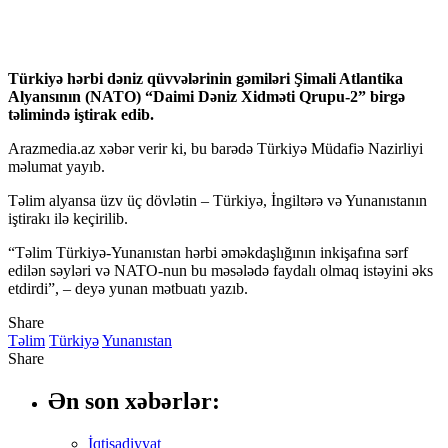
Türkiyə hərbi dəniz qüvvələrinin gəmiləri Şimali Atlantika
Alyansının (NATO) “Daimi Dəniz Xidməti Qrupu-2” birgə
təlimində iştirak edib.
Arazmedia.az xəbər verir ki, bu barədə Türkiyə Müdafiə Nazirliyi
məlumat yayıb.
Təlim alyansa üzv üç dövlətin – Türkiyə, İngiltərə və Yunanıstanın
iştirakı ilə keçirilib.
“Təlim Türkiyə-Yunanıstan hərbi əməkdaşlığının inkişafına sərf
edilən səyləri və NATO-nun bu məsələdə faydalı olmaq istəyini əks
etdirdi”, – deyə yunan mətbuatı yazıb.
Share
Təlim
Türkiyə
Yunanıstan
Share
Ən son xəbərlər:
İqtisadiyyat