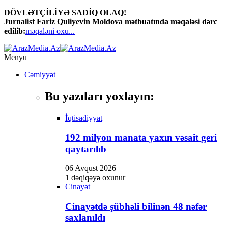
DÖVLƏTÇİLİYƏ SADİQ OLAQ!
Jurnalist Fariz Quliyevin Moldova mətbuatında məqaləsi dərc
edilib:
məqaləni oxu...
Menyu
Cəmiyyət
Bu yazıları yoxlayın:
İqtisadiyyat
192 milyon manata yaxın vəsait geri
qaytarılıb
06 Avqust 2026
1 dəqiqəyə oxunur
Cinayət
Cinayətdə şübhəli bilinən 48 nəfər
saxlanıldı