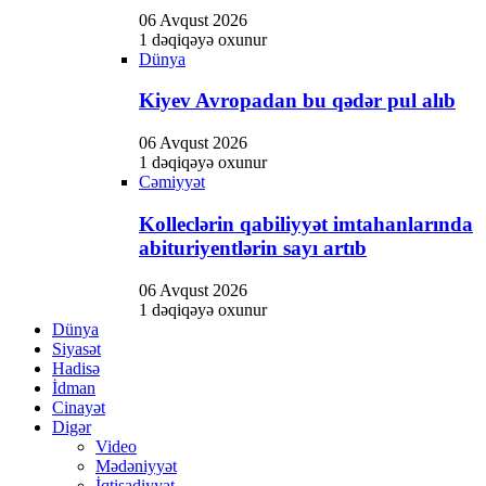
06 Avqust 2026
1 dəqiqəyə oxunur
Dünya
Kiyev Avropadan bu qədər pul alıb
06 Avqust 2026
1 dəqiqəyə oxunur
Cəmiyyət
Kolleclərin qabiliyyət imtahanlarında
abituriyentlərin sayı artıb
06 Avqust 2026
1 dəqiqəyə oxunur
Dünya
Siyasət
Hadisə
İdman
Cinayət
Digər
Video
Mədəniyyət
İqtisadiyyat