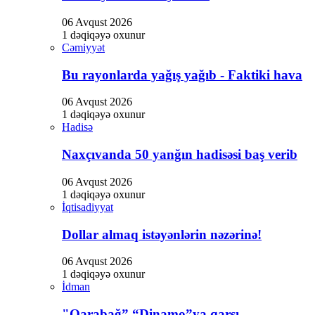
06 Avqust 2026
1 dəqiqəyə oxunur
Cəmiyyət
Bu rayonlarda yağış yağıb - Faktiki hava
06 Avqust 2026
1 dəqiqəyə oxunur
Hadisə
Naxçıvanda 50 yanğın hadisəsi baş verib
06 Avqust 2026
1 dəqiqəyə oxunur
İqtisadiyyat
Dollar almaq istəyənlərin nəzərinə!
06 Avqust 2026
1 dəqiqəyə oxunur
İdman
"Qarabağ” “Dinamo”ya qarşı