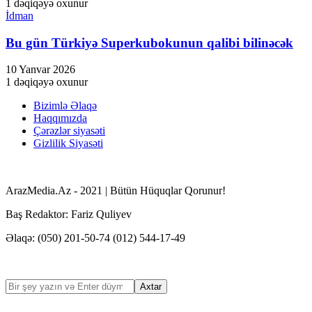
1 dəqiqəyə oxunur
İdman
Bu gün Türkiyə Superkubokunun qalibi bilinəcək
10 Yanvar 2026
1 dəqiqəyə oxunur
Bizimlə Əlaqə
Haqqımızda
Çərəzlər siyasəti
Gizlilik Siyasəti
ArazMedia.Az - 2021 | Bütün Hüquqlar Qorunur!
Baş Redaktor: Fariz Quliyev
Əlaqə: (050) 201-50-74 (012) 544-17-49