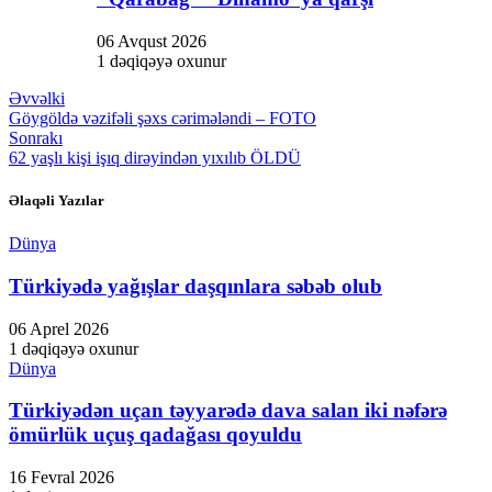
06 Avqust 2026
1 dəqiqəyə oxunur
Əvvəlki
Göygöldə vəzifəli şəxs cərimələndi – FOTO
Sonrakı
62 yaşlı kişi işıq dirəyindən yıxılıb ÖLDÜ
Əlaqəli Yazılar
Dünya
Türkiyədə yağışlar daşqınlara səbəb olub
06 Aprel 2026
1 dəqiqəyə oxunur
Dünya
Türkiyədən uçan təyyarədə dava salan iki nəfərə
ömürlük uçuş qadağası qoyuldu
16 Fevral 2026