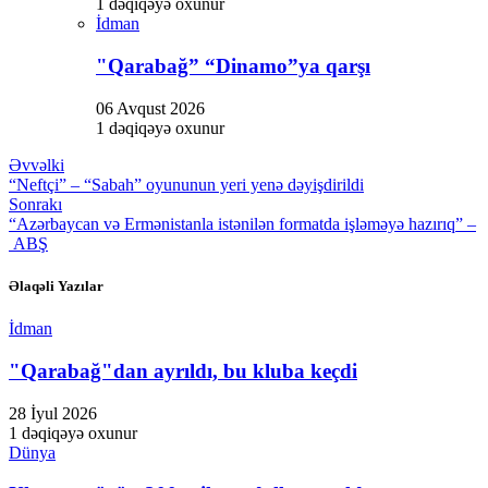
1 dəqiqəyə oxunur
İdman
"Qarabağ” “Dinamo”ya qarşı
06 Avqust 2026
1 dəqiqəyə oxunur
Əvvəlki
“Neftçi” – “Sabah” oyununun yeri yenə dəyişdirildi
Sonrakı
“Azərbaycan və Ermənistanla istənilən formatda işləməyə hazırıq” –
ABŞ
Əlaqəli Yazılar
İdman
"Qarabağ"dan ayrıldı, bu kluba keçdi
28 İyul 2026
1 dəqiqəyə oxunur
Dünya