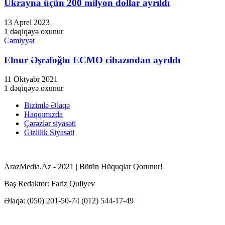
Ukrayna üçün 200 milyon dollar ayrıldı
13 Aprel 2023
1 dəqiqəyə oxunur
Cəmiyyət
Elnur Əşrəfoğlu ECMO cihazından ayrıldı
11 Oktyabr 2021
1 dəqiqəyə oxunur
Bizimlə Əlaqə
Haqqımızda
Çərəzlər siyasəti
Gizlilik Siyasəti
ArazMedia.Az - 2021 | Bütün Hüquqlar Qorunur!
Baş Redaktor: Fariz Quliyev
Əlaqə: (050) 201-50-74 (012) 544-17-49