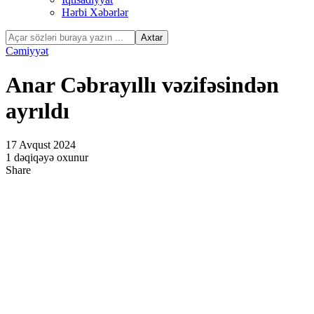
Hərbi Xəbərlər
Cəmiyyət
Anar Cəbrayıllı vəzifəsindən
ayrıldı
17 Avqust 2024
1 dəqiqəyə oxunur
Share