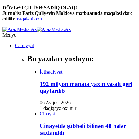
DÖVLƏTÇİLİYƏ SADİQ OLAQ!
Jurnalist Fariz Quliyevin Moldova mətbuatında məqaləsi dərc
edilib:
məqaləni oxu...
Menyu
Cəmiyyət
Bu yazıları yoxlayın:
İqtisadiyyat
192 milyon manata yaxın vəsait geri
qaytarılıb
06 Avqust 2026
1 dəqiqəyə oxunur
Cinayət
Cinayətdə şübhəli bilinən 48 nəfər
saxlanıldı