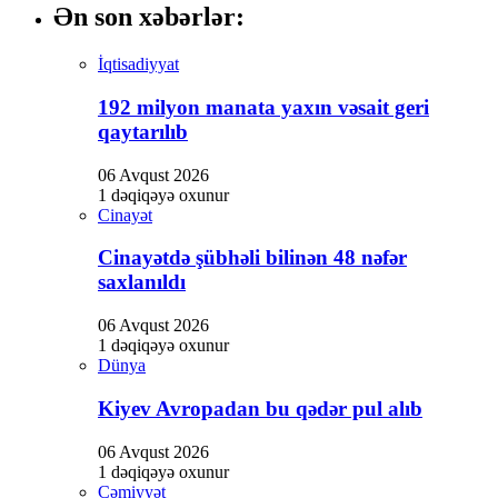
Ən son xəbərlər:
İqtisadiyyat
192 milyon manata yaxın vəsait geri
qaytarılıb
06 Avqust 2026
1 dəqiqəyə oxunur
Cinayət
Cinayətdə şübhəli bilinən 48 nəfər
saxlanıldı
06 Avqust 2026
1 dəqiqəyə oxunur
Dünya
Kiyev Avropadan bu qədər pul alıb
06 Avqust 2026
1 dəqiqəyə oxunur
Cəmiyyət