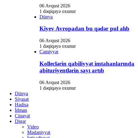
06 Avqust 2026
1 dəqiqəyə oxunur
Dünya
Kiyev Avropadan bu qədər pul alıb
06 Avqust 2026
1 dəqiqəyə oxunur
Cəmiyyət
Kolleclərin qabiliyyət imtahanlarında
abituriyentlərin sayı artıb
06 Avqust 2026
1 dəqiqəyə oxunur
Dünya
Siyasət
Hadisə
İdman
Cinayət
Digər
Video
Mədəniyyət
İqtisadiyyat