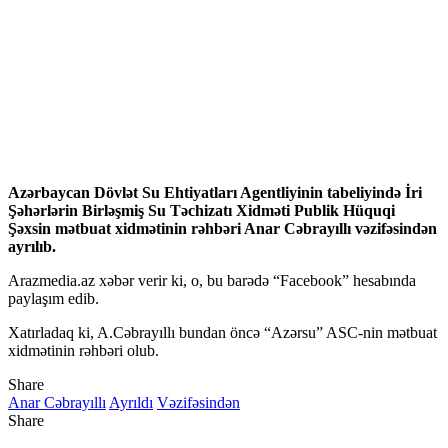
Azərbaycan Dövlət Su Ehtiyatları Agentliyinin tabeliyində İri
Şəhərlərin Birləşmiş Su Təchizatı Xidməti Publik Hüquqi
Şəxsin mətbuat xidmətinin rəhbəri Anar Cəbrayıllı vəzifəsindən
ayrılıb.
Arazmedia.az xəbər verir ki, o, bu barədə “Facebook” hesabında
paylaşım edib.
Xatırladaq ki, A.Cəbrayıllı bundan öncə “Azərsu” ASC-nin mətbuat
xidmətinin rəhbəri olub.
Share
Anar Cəbrayıllı
Ayrıldı
Vəzifəsindən
Share