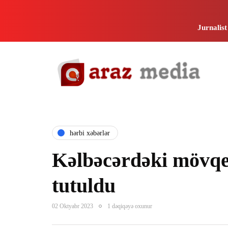
Jurnalist
hərbi xəbərlər
Kəlbəcərdəki mövqe
tutuldu
02 Oktyabr 2023
1 dəqiqəyə oxunur