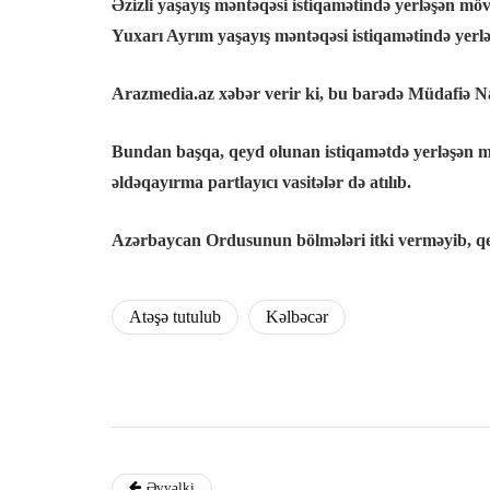
Əzizli yaşayış məntəqəsi istiqamətində yerləşən
Yuxarı Ayrım yaşayış məntəqəsi istiqamətində yerləş
Arazmedia.az xəbər verir ki, bu barədə Müdafiə N
Bundan başqa, qeyd olunan istiqamətdə yerləşən mö
əldəqayırma partlayıcı vasitələr də atılıb.
Azərbaycan Ordusunun bölmələri itki verməyib, qe
Atəşə tutulub
Kəlbəcər
Əvvəlki