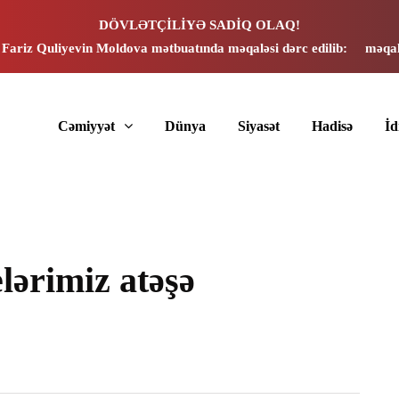
DÖVLƏTÇİLİYƏ SADİQ OLAQ!
 Fariz Quliyevin Moldova mətbuatında məqaləsi dərc edilib:
məqal
Cəmiyyət
Dünya
Siyasət
Hadisə
İ
lərimiz atəşə