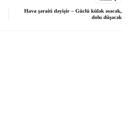
Hava şəraiti dəyişir – Güclü külək əsəcək,
dolu düşəcək
rdə hərbçilərimiz minaya düşdü
əbərlər
tan Kəlbəcəri yenidən atəşə tutdu