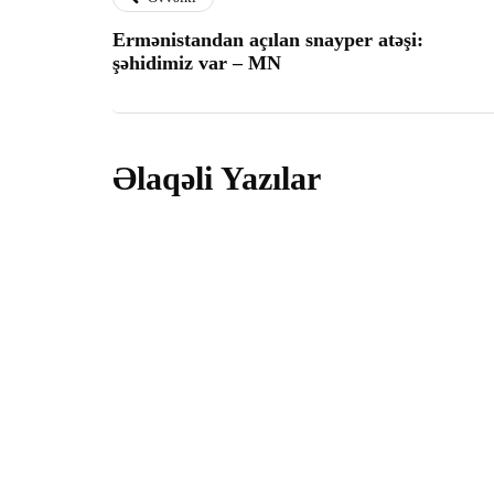
Ermənistandan açılan snayper atəşi:
şəhidimiz var – MN
Əlaqəli Yazılar
hadisə
Kəlbəcə
11 May 2026
hərbi x
Ermənis
24 Fevral 2024