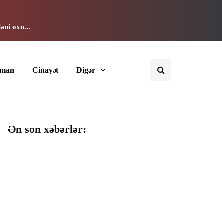
əni oxu...
dman
Cinayət
Digər
Ən son xəbərlər:
192 milyon manata
Cinayətdə şübhəli