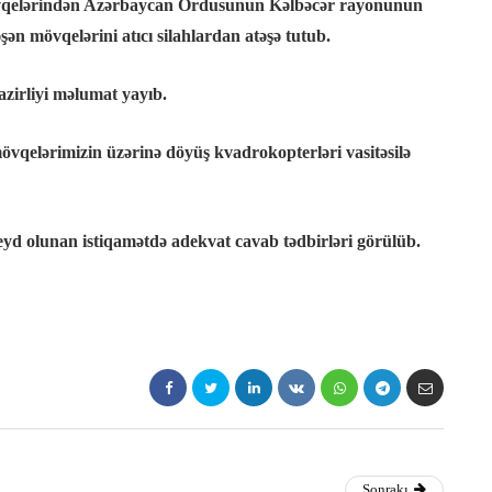
 mövqelərindən Azərbaycan Ordusunun Kəlbəcər rayonunun
ən mövqelərini atıcı silahlardan atəşə tutub.
azirliyi məlumat yayıb.
vqelərimizin üzərinə döyüş kvadrokopterləri vasitəsilə
yd olunan istiqamətdə adekvat cavab tədbirləri görülüb.
Sonrakı