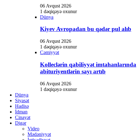
06 Avqust 2026
1 dəqiqəyə oxunur
Dünya
Kiyev Avropadan bu qədər pul alıb
06 Avqust 2026
1 dəqiqəyə oxunur
Cəmiyyət
Kolleclərin qabiliyyət imtahanlarında
abituriyentlərin sayı artıb
06 Avqust 2026
1 dəqiqəyə oxunur
Dünya
Siyasət
Hadisə
İdman
Cinayət
Digər
Video
Mədəniyyət
İqtisadiyyat