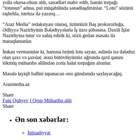
yolla olursa-olsun alıb, sənədləri məhv edib, həmin torpağı
“lotunun” adına, pul müqabilində sənədləşdirsinlər. “Lotu” sözünü
təşbehlə, istehza ilə yazırıq…
“Araz Media” redaksiyası olaraq, üzümüzü Baş prokurorluğa,
Ədliyyə Nazirliyinin Bələdiyyələrlə İş üzrə şöbəsinə, Daxili İşlər
Nazirliyinə tutur və xahiş edirik ki, sözü gedən məsələ ilə
maraqlansınlar.
İmkan verməsinlər ki, hansısa özünü lotu sayan, əslində isə dələduz
olan şəxs və şəxslər, ərazi bütövlüyümüz uğrunda qızıl qanını
tökmüş müharıbə əlilindən zorla halal torpağını alsınlar.
Məsələ layiqli həllini tapanacan onu gündəmdə saxlayacağıq.
Arazmedia.az
Share
Faiq Quliyev
I Qrup Müharibə əlili
Share
Ən son xəbərlər:
İqtisadiyyat