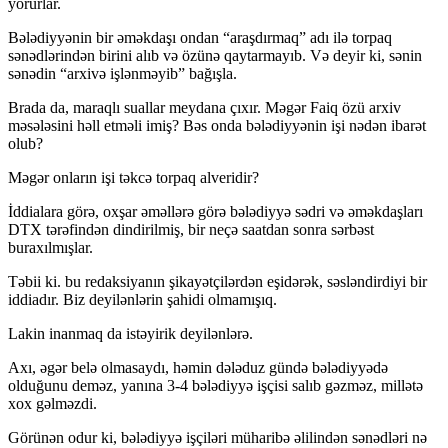
yorurlar.
Bələdiyyənin bir əməkdaşı ondan “araşdırmaq” adı ilə torpaq
sənədlərindən birini alıb və özünə qaytarmayıb. Və deyir ki, sənin
sənədin “arxivə işlənməyib” bağışla.
Brada da, maraqlı suallar meydana çıxır. Məgər Faiq özü arxiv
məsələsini həll etməli imiş? Bəs onda bələdiyyənin işi nədən ibarət
olub?
Məgər onların işi təkcə torpaq alveridir?
İddialara görə, oxşar əməllərə görə bələdiyyə sədri və əməkdaşları
DTX tərəfindən dindirilmiş, bir neçə saatdan sonra sərbəst
buraxılmışlar.
Təbii ki. bu redaksiyanın şikayətçilərdən eşidərək, səsləndirdiyi bir
iddiadır. Biz deyilənlərin şahidi olmamışıq.
Lakin inanmaq da istəyirik deyilənlərə.
Axı, əgər belə olmasaydı, həmin dələduz gündə bələdiyyədə
olduğunu deməz, yanına 3-4 bələdiyyə işçisi salıb gəzməz, millətə
xox gəlməzdi.
Görünən odur ki, bələdiyyə işçiləri müharibə əlilindən sənədləri nə