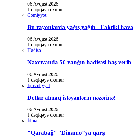
06 Avqust 2026
1 dəqiqəyə oxunur
Cəmiyyət
Bu rayonlarda yağış yağıb - Faktiki hava
06 Avqust 2026
1 dəqiqəyə oxunur
Hadisə
Naxçıvanda 50 yanğın hadisəsi baş verib
06 Avqust 2026
1 dəqiqəyə oxunur
İqtisadiyyat
Dollar almaq istəyənlərin nəzərinə!
06 Avqust 2026
1 dəqiqəyə oxunur
İdman
"Qarabağ” “Dinamo”ya qarşı