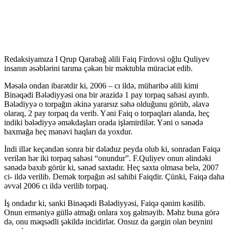
Redaksiyamıza I Qrup Qarabağ əlili Faiq Firdovsi oğlu Quliyev
insanın əsəblərini tarıma çəkən bir məktubla müraciət edib.
Məsələ ondan ibarətdir ki, 2006 – cı ildə, müharibə əlili kimi
Binəqədi Bələdiyyəsi ona bir ərazidə 1 pay torpaq sahəsi ayırıb.
Bələdiyyə o torpağın əkinə yararsız səhə olduğunu görüb, əlavə
olaraq, 2 pay torpaq da verib. Yəni Faiq o torpaqları alanda, heç
indiki bələdiyyə əməkdaşları orada işləmirdilər. Yəni o sənədə
baxmağa heç mənəvi haqları da yoxdur.
İndi illər keçəndən sonra bir dələduz peyda olub ki, sonradan Faiqə
verilən hər iki torpaq sahəsi “onundur”. F.Quliyev onun əlindəki
sənədə baxıb görür ki, sənəd saxtadır. Heç saxta olmasa belə, 2007
ci- ildə verilib. Demək torpağın əsl sahibi Faiqdir. Çünki, Faiqə daha
əvvəl 2006 cı ildə verilib torpaq.
İş ondadır ki, sanki Binəqədi Bələdiyyəsi, Faiqə qənim kəsilib.
Onun erməniyə güllə atmağı onlara xoş gəlməyib. Məhz buna görə
də, onu məqsədli şəkildə incidirlər. Onsuz da gərgin olan beynini