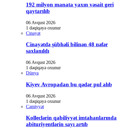
192 milyon manata yaxın vəsait geri
qaytarılıb
06 Avqust 2026
1 dəqiqəyə oxunur
Cinayət
Cinayətdə şübhəli bilinən 48 nəfər
saxlanıldı
06 Avqust 2026
1 dəqiqəyə oxunur
Dünya
Kiyev Avropadan bu qədər pul alıb
06 Avqust 2026
1 dəqiqəyə oxunur
Cəmiyyət
Kolleclərin qabiliyyət imtahanlarında
abituriyentlərin sayı artıb