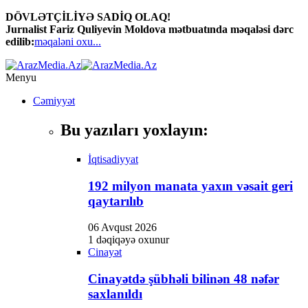
DÖVLƏTÇİLİYƏ SADİQ OLAQ!
Jurnalist Fariz Quliyevin Moldova mətbuatında məqaləsi dərc
edilib:
məqaləni oxu...
Menyu
Cəmiyyət
Bu yazıları yoxlayın:
İqtisadiyyat
192 milyon manata yaxın vəsait geri
qaytarılıb
06 Avqust 2026
1 dəqiqəyə oxunur
Cinayət
Cinayətdə şübhəli bilinən 48 nəfər
saxlanıldı