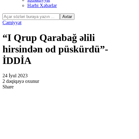
Hərbi Xəbərlər
Cəmiyyət
“I Qrup Qarabağ əlili
hirsindən od püskürdü”-
İDDİA
24 İyul 2023
2 dəqiqəyə oxunur
Share