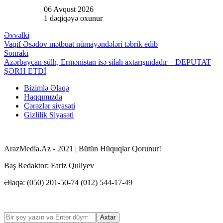
06 Avqust 2026
ler
1 dəqiqəyə oxunur
Əvvəlki
Vaqif Əsədov mətbuat nümayəndələri təbrik edib
Sonrakı
Azərbaycan sülh, Ermənistan isə silah axtarışındadır – DEPUTAT
ŞƏRH ETDİ
Bizimlə Əlaqə
Haqqımızda
Çərəzlər siyasəti
Gizlilik Siyasəti
ArazMedia.Az - 2021 | Bütün Hüquqlar Qorunur!
Baş Redaktor: Fariz Quliyev
Əlaqə: (050) 201-50-74 (012) 544-17-49