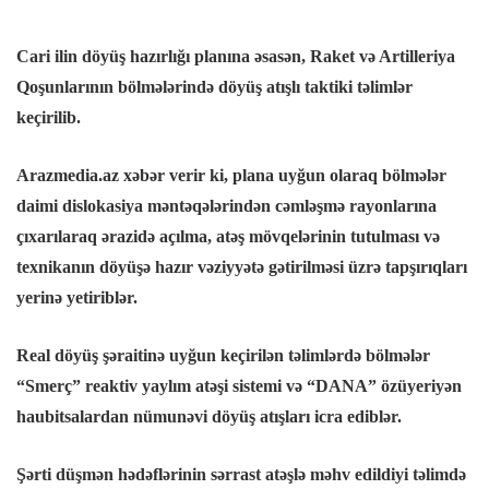
panel
Cari ilin döyüş hazırlığı planına əsasən, Raket və Artilleriya
Panel
Qoşunlarının bölmələrində döyüş atışlı taktiki təlimlər
keçirilib.
panel
Arazmedia.az xəbər verir ki, plana uyğun olaraq bölmələr
panel
daimi dislokasiya məntəqələrindən cəmləşmə rayonlarına
çıxarılaraq ərazidə açılma, atəş mövqelərinin tutulması və
panel
texnikanın döyüşə hazır vəziyyətə gətirilməsi üzrə tapşırıqları
yerinə yetiriblər.
Panel
Real döyüş şəraitinə uyğun keçirilən təlimlərdə bölmələr
panel
“Smerç” reaktiv yaylım atəşi sistemi və “DANA” özüyeriyən
haubitsalardan nümunəvi döyüş atışları icra ediblər.
panel
Şərti düşmən hədəflərinin sərrast atəşlə məhv edildiyi təlimdə
Panel