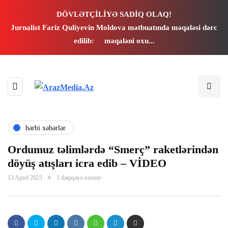
panel
DÖVLƏTÇİLİYƏ SADİQ OLAQ!
Jurnalist Fariz Quliyevin Moldova mətbuatında məqaləsi dərc
panel
edilib:
məqaləni oxu...
aketleri
hərbi xəbərlər
Ordumuz təlimlərdə “Smerç” raketlərindən
döyüş atışları icra edib – VİDEO
13 Aprel 2023
1 dəqiqəyə oxunur
panel
panel