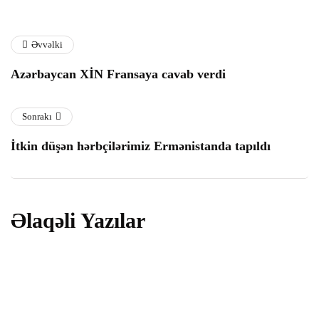
panel
Panel
Əvvəlki
Azərbaycan XİN Fransaya cavab verdi
Panel
Panel
Sonrakı
İtkin düşən hərbçilərimiz Ermənistanda tapıldı
u
Əlaqəli Yazılar
panel
panel
dünya
Azərbaycan İranla birgə hərbi təlimlərə
panel
başlayır