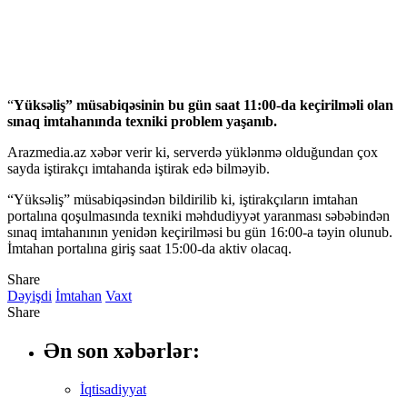
“
Yüksəliş” müsabiqəsinin bu gün saat 11:00-da keçirilməli olan
sınaq imtahanında texniki problem yaşanıb.
Arazmedia.az xəbər verir ki, serverdə yüklənmə olduğundan çox
sayda iştirakçı imtahanda iştirak edə bilməyib.
“Yüksəliş” müsabiqəsindən bildirilib ki, iştirakçıların imtahan
portalına qoşulmasında texniki məhdudiyyət yaranması səbəbindən
sınaq imtahanının yenidən keçirilməsi bu gün 16:00-a təyin olunub.
İmtahan portalına giriş saat 15:00-da aktiv olacaq.
Share
Dəyişdi
İmtahan
Vaxt
Share
Ən son xəbərlər:
İqtisadiyyat