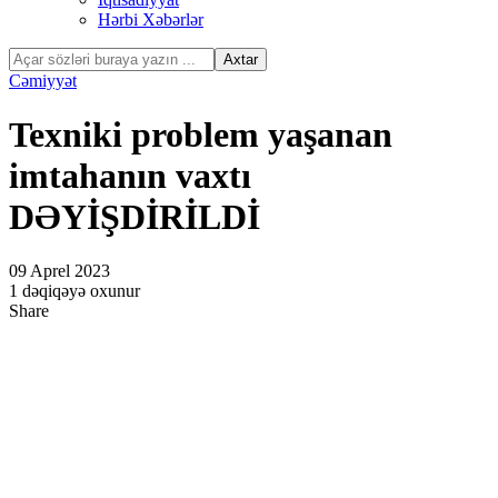
Hərbi Xəbərlər
Cəmiyyət
Texniki problem yaşanan
imtahanın vaxtı
DƏYİŞDİRİLDİ
09 Aprel 2023
1 dəqiqəyə oxunur
Share