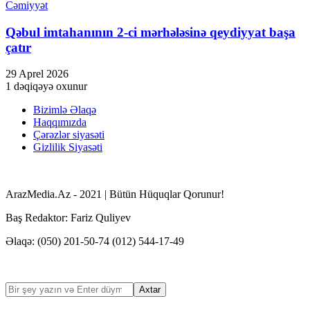
Cəmiyyət
Qəbul imtahanının 2-ci mərhələsinə qeydiyyat başa
çatır
29 Aprel 2026
1 dəqiqəyə oxunur
Bizimlə Əlaqə
Haqqımızda
Çərəzlər siyasəti
Gizlilik Siyasəti
ArazMedia.Az - 2021 | Bütün Hüquqlar Qorunur!
Baş Redaktor: Fariz Quliyev
Əlaqə: (050) 201-50-74 (012) 544-17-49