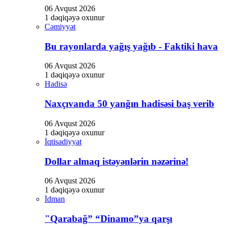
06 Avqust 2026
1 dəqiqəyə oxunur
Cəmiyyət
Bu rayonlarda yağış yağıb - Faktiki hava
06 Avqust 2026
1 dəqiqəyə oxunur
Hadisə
Naxçıvanda 50 yanğın hadisəsi baş verib
06 Avqust 2026
1 dəqiqəyə oxunur
İqtisadiyyat
Dollar almaq istəyənlərin nəzərinə!
06 Avqust 2026
1 dəqiqəyə oxunur
İdman
"Qarabağ” “Dinamo”ya qarşı