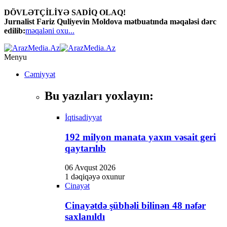
DÖVLƏTÇİLİYƏ SADİQ OLAQ!
Jurnalist Fariz Quliyevin Moldova mətbuatında məqaləsi dərc
edilib:
məqaləni oxu...
Menyu
Cəmiyyət
Bu yazıları yoxlayın:
İqtisadiyyat
192 milyon manata yaxın vəsait geri
qaytarılıb
06 Avqust 2026
1 dəqiqəyə oxunur
Cinayət
Cinayətdə şübhəli bilinən 48 nəfər
saxlanıldı