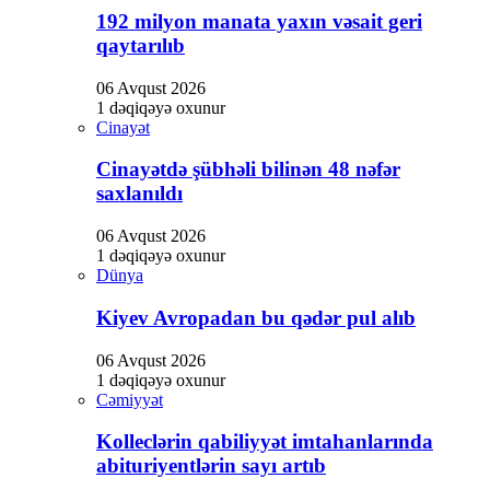
192 milyon manata yaxın vəsait geri
qaytarılıb
06 Avqust 2026
1 dəqiqəyə oxunur
Cinayət
Cinayətdə şübhəli bilinən 48 nəfər
saxlanıldı
06 Avqust 2026
1 dəqiqəyə oxunur
Dünya
Kiyev Avropadan bu qədər pul alıb
06 Avqust 2026
1 dəqiqəyə oxunur
Cəmiyyət
Kolleclərin qabiliyyət imtahanlarında
abituriyentlərin sayı artıb