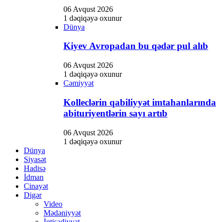
06 Avqust 2026
1 dəqiqəyə oxunur
Dünya
Kiyev Avropadan bu qədər pul alıb
06 Avqust 2026
1 dəqiqəyə oxunur
Cəmiyyət
Kolleclərin qabiliyyət imtahanlarında
abituriyentlərin sayı artıb
06 Avqust 2026
1 dəqiqəyə oxunur
Dünya
Siyasət
Hadisə
İdman
Cinayət
Digər
Video
Mədəniyyət
İqtisadiyyat