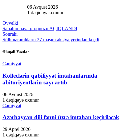
06 Avqust 2026
1 dəqiqəyə oxunur
Əvvəlki
Sabahın hava proqnozu AÇIQLANDI
Sonrakı
Sülhməramlıların 27 maşını aksiya yerindən keçdi
Əlaqəli Yazılar
Cəmiyyət
Kolleclərin qabiliyyət imtahanlarında
abituriyentlərin sayı artıb
06 Avqust 2026
1 dəqiqəyə oxunur
Cəmiyyət
Azərbaycan dili fənni üzrə imtahan keçiriləcək
29 Aprel 2026
1 dəqiqəyə oxunur