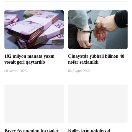
k Panel
k panel
k panel
192 milyon manata yaxın
Cinayətdə şübhəli bilinən 48
k panel
vəsait geri qaytarılıb
nəfər saxlanıldı
06 Avqust 2026
06 Avqust 2026
k satın al
k satın al
k Panel
k panel
Kiyev Avropadan bu qədər
Kolleclərin qabiliyyət