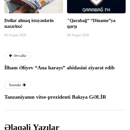
k panel
Dollar almaq istəyənlərin
"Qarabağ” “Dinamo”ya
nəzərinə!
qarşı
k panel
06 Avqust 2026
06 Avqust 2026
k panel
Əvvəlki
k panel
İlham Əliyev “Ana harayı” abidəsini ziyarət edib
k panel
Sonrakı
k panel
Tanzaniyanın vitse-prezidenti Bakıya GƏLİR
k panel
k panel
Əlaqəli Yazılar