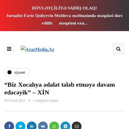
k panel
DÖVLƏTÇİLİYƏ SADİQ OLAQ!
Jurnalist Fariz Quliyevin Moldova mətbuatında məqaləsi dərc
k panel
edilib:
məqaləni oxu...
k paketleri
nk
nk
siyasət
nk
“Biz Xocalıya ədalət tələb etməyə davam
edəcəyik” – XİN
nk
26 Fevral 2023
1 dəqiqəyə oxunur
k panel
k panel