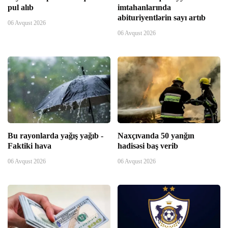
pul alıb
imtahanlarında
k panel
abituriyentlərin sayı artıb
06 Avqust 2026
06 Avqust 2026
k Panel
k panel
k panel
k panel
Bu rayonlarda yağış yağıb -
Naxçıvanda 50 yanğın
Faktiki hava
hadisəsi baş verib
k panel
06 Avqust 2026
06 Avqust 2026
k panel
k panel
k panel