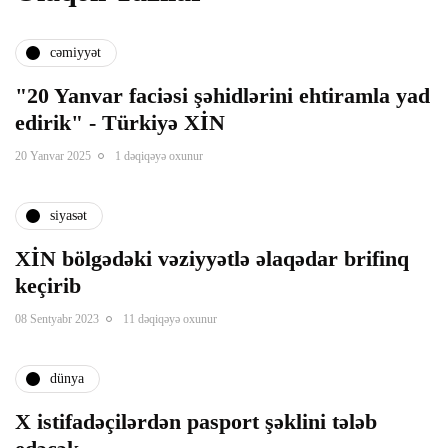
k panel
cəmiyyət
k panel
"20 Yanvar faciəsi şəhidlərini ehtiramla yad
edirik" - Türkiyə XİN
k panel
20 Yanvar 2025
1 dəqiqəyə oxunur
k Panel
siyasət
ti
XİN bölgədəki vəziyyətlə əlaqədar brifinq
keçirib
nk
08 Sentyabr 2023
11 dəqiqəyə oxunur
k Panel
dünya
nk
X istifadəçilərdən pasport şəklini tələb