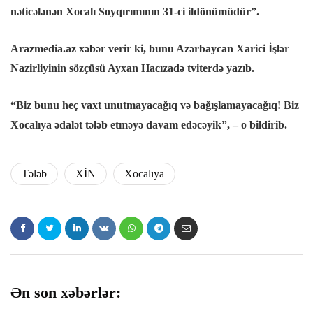
nəticələnən Xocalı Soyqırımının 31-ci ildönümüdür”.
k panel
Arazmedia.az xəbər verir ki, bunu Azərbaycan Xarici İşlər
k Panel
Nazirliyinin sözçüsü Ayxan Hacızadə tviterdə yazıb.
k panel
“Biz bunu heç vaxt unutmayacağıq və bağışlamayacağıq! Biz
k panel
Xocalıya ədalət tələb etməyə davam edəcəyik”, – o bildirib.
k panel
Tələb
XİN
Xocalıya
k Panel
k panel
k panel
Ən son xəbərlər:
k Panel