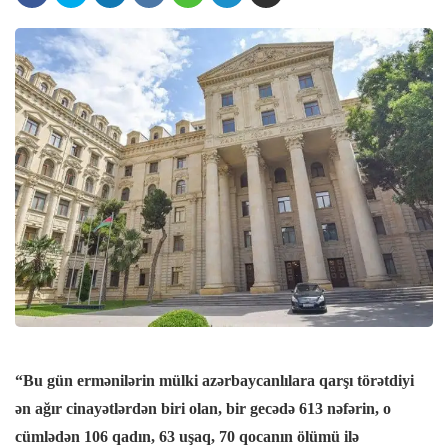
k panel
k panel
k panel
k panel
k panel
k Panel
k panel
“
Bu gün ermənilərin mülki azərbaycanlılara qarşı törətdiyi
ən ağır cinayətlərdən biri olan, bir gecədə 613 nəfərin, o
k giriş
cümlədən 106 qadın, 63 uşaq, 70 qocanın ölümü ilə