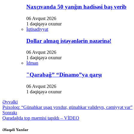
panel
Naxçıvanda 50 yanğın hadisəsi baş verib
panel
06 Avqust 2026
panel
1 dəqiqəyə oxunur
İqtisadiyyat
Panel
Dollar almaq istəyənlərin nəzərinə!
06 Avqust 2026
1 dəqiqəyə oxunur
İdman
"Qarabağ” “Dinamo”ya qarşı
panel
panel
06 Avqust 2026
1 dəqiqəyə oxunur
Əvvəlki
Psixoloq: “Günahkar uşaq yoxdur, günahkar valideyn, cəmiyyət var”
Sonrakı
link
Qaradağda top mərmisi tapıldı – VİDEO
Əlaqəli Yazılar