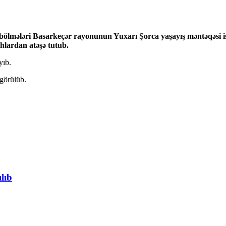
in bölmələri Basarkeçər rayonunun Yuxarı Şorca yaşayış məntəqəs
ahlardan atəşə tutub.
yıb.
görülüb.
lıb