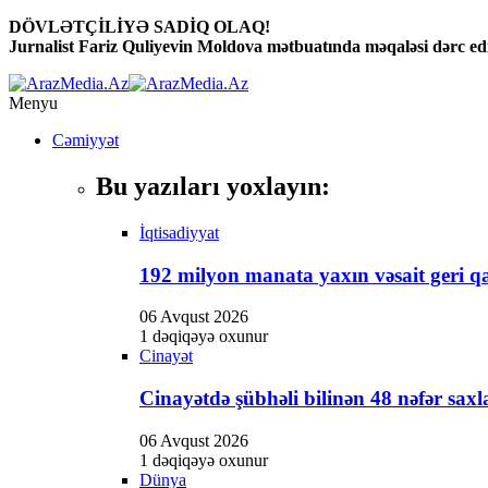
DÖVLƏTÇİLİYƏ SADİQ OLAQ!
panel
Jurnalist Fariz Quliyevin Moldova mətbuatında məqaləsi dərc edi
panel
Menyu
aketleri
Cəmiyyət
Bu yazıları yoxlayın:
İqtisadiyyat
192 milyon manata yaxın vəsait geri qa
panel
06 Avqust 2026
1 dəqiqəyə oxunur
panel
Cinayət
panel
Cinayətdə şübhəli bilinən 48 nəfər saxl
panel
06 Avqust 2026
panel
1 dəqiqəyə oxunur
Dünya