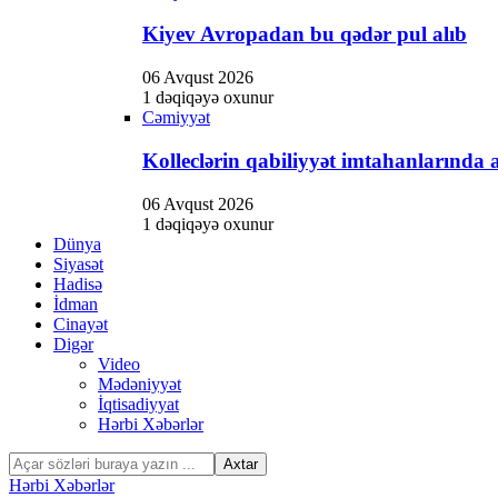
panel
Kiyev Avropadan bu qədər pul alıb
panel
Panel
06 Avqust 2026
1 dəqiqəyə oxunur
panel
Cəmiyyət
iriş
Kolleclərin qabiliyyət imtahanlarında a
panel
06 Avqust 2026
1 dəqiqəyə oxunur
Panel
Dünya
Siyasət
panel
Hadisə
panel
İdman
Cinayət
panel
Digər
Video
Panel
Mədəniyyət
İqtisadiyyat
panel
Hərbi Xəbərlər
panel
Hərbi Xəbərlər
Panel