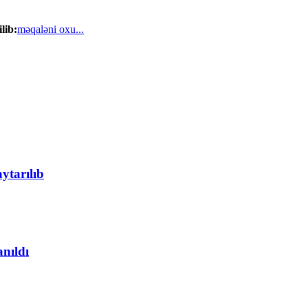
lib:
məqaləni oxu...
ytarılıb
anıldı