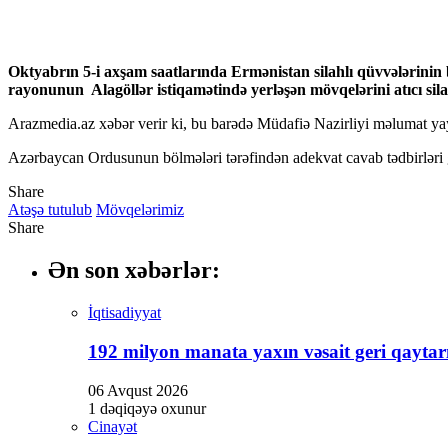
panel
panel
Oktyabrın 5-i axşam saatlarında Ermənistan silahlı qüvvələrin
rayonunun Alagöllər istiqamətində yerləşən mövqelərini atıcı sil
panel
Arazmedia.az xəbər verir ki, bu barədə Müdafiə Nazirliyi məlumat ya
panel
Azərbaycan Ordusunun bölmələri tərəfindən adekvat cavab tədbirləri 
panel
Share
panel
Atəşə tutulub
Mövqelərimiz
panel
Share
panel
Ən son xəbərlər:
panel
İqtisadiyyat
panel
192 milyon manata yaxın vəsait geri qaytarı
panel
06 Avqust 2026
panel
1 dəqiqəyə oxunur
Cinayət
panel