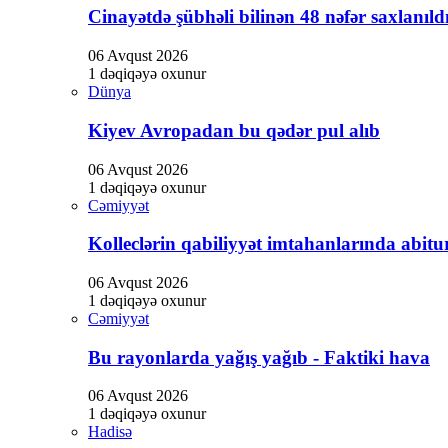
Cinayətdə şübhəli bilinən 48 nəfər saxlanıld
panel
panel
06 Avqust 2026
1 dəqiqəyə oxunur
Panel
Dünya
Kiyev Avropadan bu qədər pul alıb
06 Avqust 2026
Panel
1 dəqiqəyə oxunur
Cəmiyyət
Kolleclərin qabiliyyət imtahanlarında abitur
panel
06 Avqust 2026
Panel
1 dəqiqəyə oxunur
Cəmiyyət
Panel
Bu rayonlarda yağış yağıb - Faktiki hava
Panel
u
06 Avqust 2026
1 dəqiqəyə oxunur
Hadisə