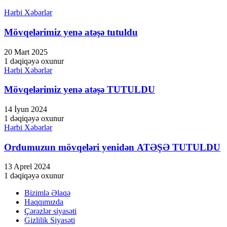
Hərbi Xəbərlər
atın al
Mövqelərimiz yenə atəşə tutuldu
panel
20 Mart 2025
panel
1 dəqiqəyə oxunur
Hərbi Xəbərlər
panel
panel
Mövqelərimiz yenə atəşə TUTULDU
panel
14 İyun 2024
1 dəqiqəyə oxunur
panel
Hərbi Xəbərlər
panel
Ordumuzun mövqeləri yenidən ATƏŞƏ TUTULDU
panel
13 Aprel 2024
panel
1 dəqiqəyə oxunur
panel
Bizimlə Əlaqə
Haqqımızda
panel
Çərəzlər siyasəti
Gizlilik Siyasəti
panel