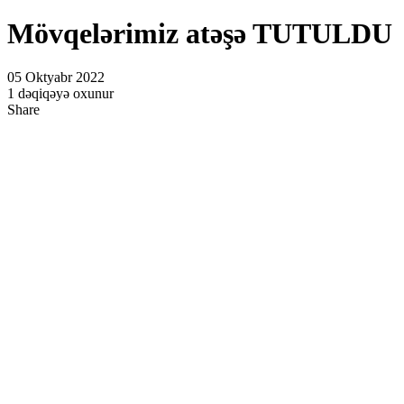
Mövqelərimiz atəşə TUTULDU
Panel
panel
05 Oktyabr 2022
panel
1 dəqiqəyə oxunur
Share
panel
atın al
atın al
Panel
panel
panel
Panel
panel
panel
panel