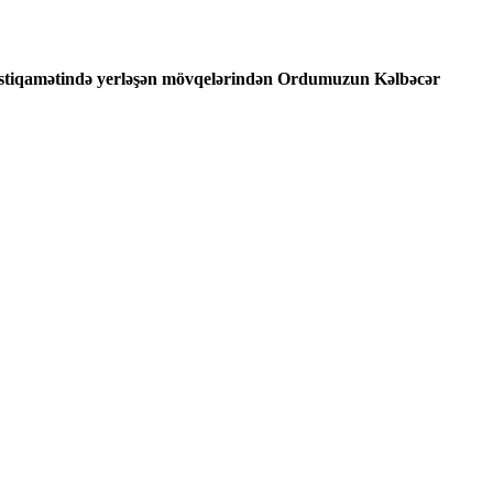
i istiqamətində yerləşən mövqelərindən Ordumuzun Kəlbəcər