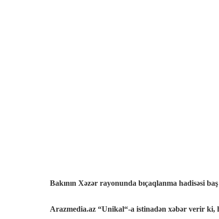
Bakının Xəzər rayonunda bıçaqlanma hadisəsi baş 
Arazmedia.az
“Unikal
“-a istinadən xəbər verir ki,