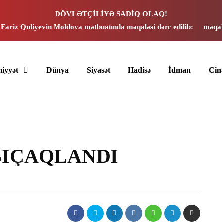
DÖVLƏTÇİLİYƏ SADİQ OLAQ!
 Fariz Quliyevin Moldova mətbuatında məqaləsi dərc edilib:
məqal
iyyət
Dünya
Siyasət
Hadisə
İdman
Cin
n BIÇAQLANDI