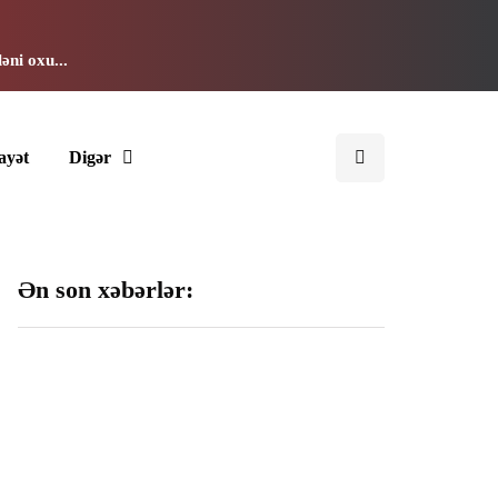
əni oxu...
ayət
Digər
Ən son xəbərlər:
192 milyon manata
Cinayətdə şübhəli