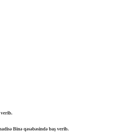
verib.
 hadisə Binə qəsəbəsində baş verib.