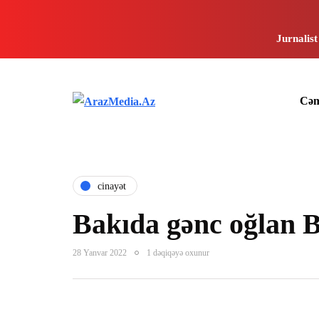
Jurnalist
Cəm
cinayət
Bakıda gənc oğla
28 Yanvar 2022
1 dəqiqəyə oxunur