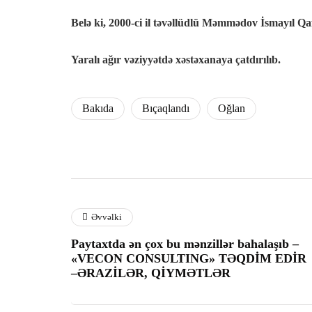
Belə ki, 2000-ci il təvəllüdlü Məmmədov İsmayıl Qa
Yaralı ağır vəziyyətdə xəstəxanaya çatdırılıb.
Bakıda
Bıçaqlandı
Oğlan
Əvvəlki
Paytaxtda ən çox bu mənzillər bahalaşıb –
«VECON CONSULTING» TƏQDİM EDİR
–ƏRAZİLƏR, QİYMƏTLƏR