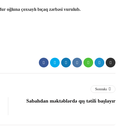
fur oğluna çoxsaylı bıçaq zərbəsi vurulub.
Sonrakı
Sabahdan məktəblərdə qış tətili başlayır