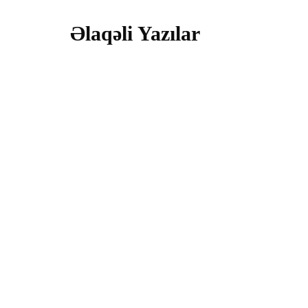
Əlaqəli Yazılar
cəmiyy
Çayda ba
xilas edi
29 İyul 2026
cəmiyy
Bakıda y
dayandır
22 İyul 2026