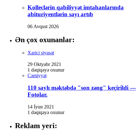
Hacklink
Kolleclərin qabiliyyət imtahanlarında
Hacklink satın al
abituriyentlərin sayı artıb
Hacklink panel
06 Avqust 2026
Hacklink panel
Ən çox oxunanlar:
Hacklink panel
Xarici siyasət
Hacklink panel
29 Oktyabr 2021
Hacklink panel
1 dəqiqəyə oxunur
Cəmiyyət
Hacklink panel
Hacklink panel
110 saylı məktəbdə "son zəng" keçirildi —
Fotolar.
Hacklink panel
14 İyun 2021
Hacklink panel
1 dəqiqəyə oxunur
Hacklink panel
Reklam yeri:
Hacklink panel
Hacklink panel