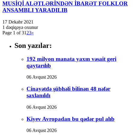
MUSİQİ ALƏTLƏRİNDƏN İBARƏT FOLKLOR
Hacklink panel
ANSAMBLI YARADILIB
Hacklink panel
17 Dekabr 2021
Hacklink panel
1 dəqiqəyə oxunur
Page 1 of 3
1
2
3
»
Hacklink Panel
Son yazılar:
Hacklink
Hacklink
192 milyon manata yaxın vəsait geri
Hacklink
qaytarılıb
Hacklink panel
06 Avqust 2026
Hacklink panel
Cinayətdə şübhəli bilinən 48 nəfər
saxlanıldı
Hacklink
Hacklink
06 Avqust 2026
Buy Hacklink
Kiyev Avropadan bu qədər pul alıb
Hacklink
06 Avqust 2026