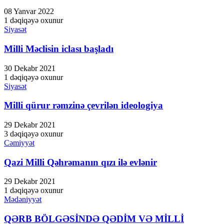
Hacklink panel
08 Yanvar 2022
1 dəqiqəyə oxunur
Hacklink panel
Siyasət
Hacklink Panel
Milli Məclisin iclası başladı
Illuminati
30 Dekabr 2021
Hacklink
1 dəqiqəyə oxunur
Siyasət
Hacklink Panel
Milli qürur rəmzinə çevrilən ideologiya
Hacklink
29 Dekabr 2021
Hacklink panel
3 dəqiqəyə oxunur
Cəmiyyət
Hacklink Panel
Qazi Milli Qəhrəmanın qızı ilə evlənir
Hacklink Panel
Hacklink Panel
29 Dekabr 2021
1 dəqiqəyə oxunur
Masal Oku
Mədəniyyət
Hacklink
QƏRB BÖLGƏSİNDƏ QƏDİM VƏ MİLLİ