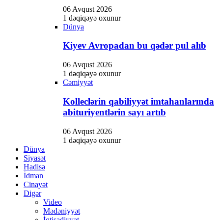
Hacklink panel
06 Avqust 2026
Hacklink panel
1 dəqiqəyə oxunur
Dünya
Hacklink Panel
Kiyev Avropadan bu qədər pul alıb
Hacklink panel
06 Avqust 2026
Hacklink giriş
1 dəqiqəyə oxunur
Cəmiyyət
Hacklink panel
Kolleclərin qabiliyyət imtahanlarında
Hacklink Panel
abituriyentlərin sayı artıb
Hacklink panel
06 Avqust 2026
Hacklink panel
1 dəqiqəyə oxunur
Dünya
Hacklink panel
Siyasət
Hadisə
Hacklink Panel
İdman
Hacklink panel
Cinayət
Digər
Hacklink panel
Video
Mədəniyyət
Hacklink Panel
İqtisadiyyat