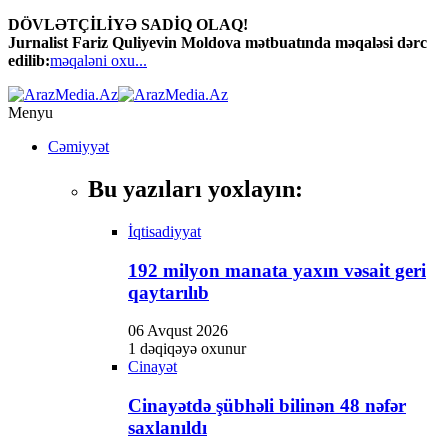
DÖVLƏTÇİLİYƏ SADİQ OLAQ!
Hacklink panel
Jurnalist Fariz Quliyevin Moldova mətbuatında məqaləsi dərc
edilib:
məqaləni oxu...
Hacklink panel
Backlink paketleri
Menyu
Hacklink
Cəmiyyət
Hacklink
Bu yazıları yoxlayın:
Hacklink
İqtisadiyyat
Hacklink
192 milyon manata yaxın vəsait geri
Hacklink panel
qaytarılıb
Hacklink panel
06 Avqust 2026
Hacklink panel
1 dəqiqəyə oxunur
Cinayət
Hacklink panel
Cinayətdə şübhəli bilinən 48 nəfər
Hacklink panel
saxlanıldı