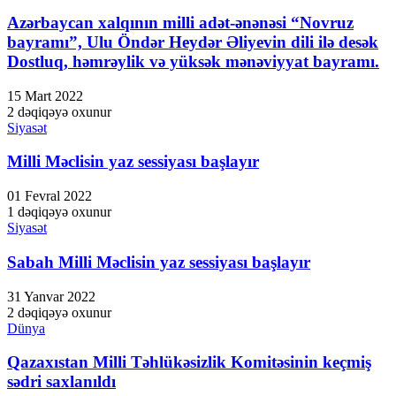
Hacklink panel
Azərbaycan xalqının milli adət-ənənəsi “Novruz
bayramı”, Ulu Öndər Heydər Əliyevin dili ilə desək
Hacklink panel
Dostluq, həmrəylik və yüksək mənəviyyat bayramı.
Hacklink panel
15 Mart 2022
Hacklink panel
2 dəqiqəyə oxunur
Siyasət
Hacklink panel
Milli Məclisin yaz sessiyası başlayır
Hacklink panel
01 Fevral 2022
Hacklink panel
1 dəqiqəyə oxunur
Siyasət
Hacklink panel
Sabah Milli Məclisin yaz sessiyası başlayır
Hacklink panel
Hacklink panel
31 Yanvar 2022
2 dəqiqəyə oxunur
Hacklink panel
Dünya
Hacklink panel
Qazaxıstan Milli Təhlükəsizlik Komitəsinin keçmiş
sədri saxlanıldı
Hacklink panel