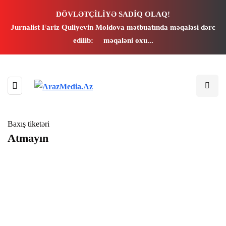
ink panel
DÖVLƏTÇİLİYƏ SADİQ OLAQ!
Jurnalist Fariz Quliyevin Moldova mətbuatında məqaləsi dərc
ink panel
edilib:
məqaləni oxu...
ink paketleri
ink
ink
Baxış tiketəri
Atmayın
ink
ink
ink panel
ink panel