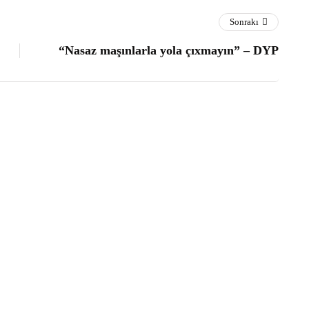
Sonrakı
“Nasaz maşınlarla yola çıxmayın” – DYP
bu gün səs verəcək
4
ular İsraildə keçmiş nazirin oğlunu öldürdü
3