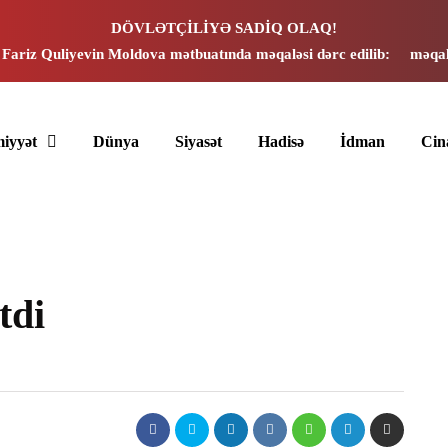
DÖVLƏTÇİLİYƏ SADİQ OLAQ!
 Fariz Quliyevin Moldova mətbuatında məqaləsi dərc edilib:
məqal
iyyət
Dünya
Siyasət
Hadisə
İdman
Cin
tdi