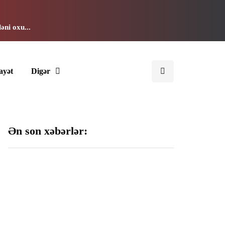
əni oxu...
ayət
Digər
Ən son xəbərlər:
192 milyon manata
Cinayətdə şübhəli