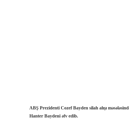
el
el
el
el
el
el
el
ABŞ Prezidenti Cozef Bayden silah alışı məsələsində
el
Hanter Baydeni əfv edib.
el