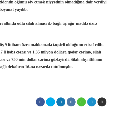
identin oğlunu əfv etmək niyyətinin olmadığına dair verdiyi
əyanat yayılıb.
 altında odlu silah alması ilə bağlı üç ağır maddə üzrə
üş 9 ittiham üzrə məhkəmədə təqsirli olduğunu etiraf edib.
il həbs cəzası və 1,35 milyon dollara qədər cərimə, silah
ı və 750 min dollar cərimə gözləyirdi. Silah alışı ittihamı
 bağlı dekabrın 16-na nəzərdə tutulmuşdu.