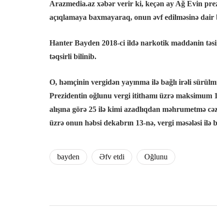
Arazmedia.az xəbər verir ki, keçən ay Ağ Evin prez
açıqlamaya baxmayaraq, onun əvf edilməsinə dair b
el
Hanter Bayden 2018-ci ildə narkotik maddənin təsiri
el
təqsirli bilinib.
el
O, həmçinin vergidən yayınma ilə bağlı irəli sürülm
Prezidentin oğlunu vergi itithamı üzrə maksimum 17 
el
alışına görə 25 ilə kimi azadlıqdan məhrumetmə cəzas
üzrə onun həbsi dekabrın 13-nə, vergi məsələsi ilə
n al
n al
bayden
Əfv etdi
Oğlunu
el
el