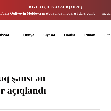
DÖVLƏTÇİLİYƏ SADİQ OLAQ!
 Fariz Quliyevin Moldova mətbuatında məqaləsi dərc edilib:
məqal
iyyət
Dünya
Siyasət
Hadisə
İdman
Cin
q şansı ən
r açıqlandı