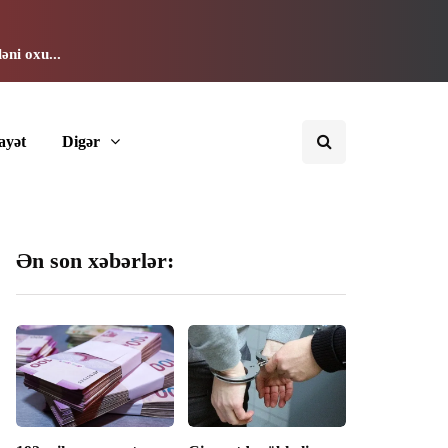
əni oxu...
ayət
Digər
Ən son xəbərlər: