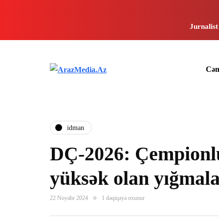
Jurnalist
Cəm
i̇dman
DÇ-2026: Çempionlu
yüksək olan yığmala
22 Noyabr 2024
1 dəqiqəyə oxunur