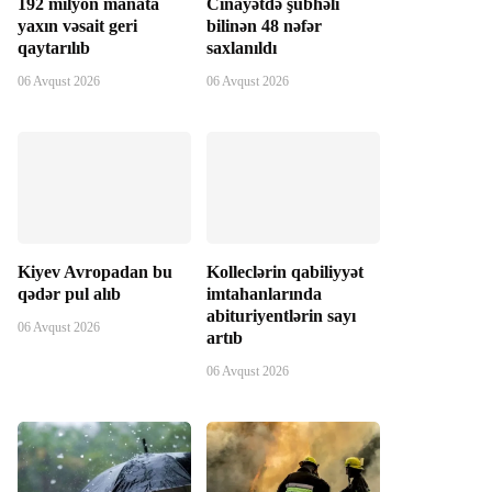
192 milyon manata
Cinayətdə şübhəli
yaxın vəsait geri
bilinən 48 nəfər
qaytarılıb
saxlanıldı
06 Avqust 2026
06 Avqust 2026
Kiyev Avropadan bu
Kolleclərin qabiliyyət
qədər pul alıb
imtahanlarında
abituriyentlərin sayı
06 Avqust 2026
artıb
06 Avqust 2026