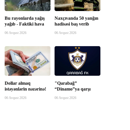
Bu rayonlarda yağış
Naxçıvanda 50 yanğın
yağıb - Faktiki hava
hadisəsi baş verib
06 Avqust 2026
06 Avqust 2026
Dollar almaq
"Qarabağ”
istəyənlərin nəzərinə!
“Dinamo”ya qarşı
06 Avqust 2026
06 Avqust 2026