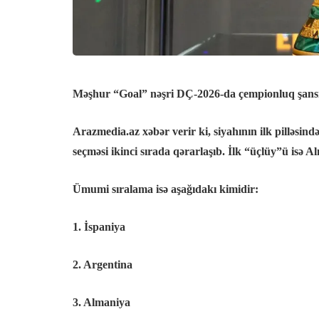
Məşhur “Goal” nəşri DÇ-2026-da çempionluq şansı ə
Arazmedia.az xəbər verir ki, siyahının ilk pilləsi
seçməsi ikinci sırada qərarlaşıb. İlk “üçlüy”ü isə
Ümumi sıralama isə aşağıdakı kimidir:
1. İspaniya
2. Argentina
3. Almaniya