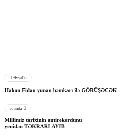
Dollar almaq istəyənlərin
"Qarabağ” “Dinamo”ya
nəzərinə!
qarşı
06 Avqust 2026
06 Avqust 2026
Əvvəlki
Hakan Fidan yunan həmkarı ilə GÖRÜŞƏCƏK
Sonrakı
Millimiz tarixinin antirekordunu
yenidən TƏKRARLAYIB