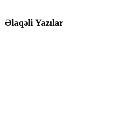
Əlaqəli Yazılar
dünya
Türkiyədə daha bir bələdiyyə sədri
saxlanıldı
29 İyul 2026
cəmiyyət
AQTA sədri Sumqayıtda vətəndaşları bu
tarixdə qəbul edəcək
30 Dekabr 2025