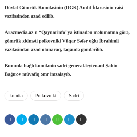
Dövlət Gömrük Komitəsinin (DGK) Audit İdarəsinin rəisi
vəzifəsindən azad edilib.
Arazmedia.az-n “Qaynarinfo”ya istinadən məlumatına görə,
gömrük xidməti polkovniki Vüqar Səfər oğlu İbrahimli
vəzifəsindən azad olunaraq, təqaüdə göndərilib.
Bununla bağlı komitənin sədri general-leytenant Şahin
Bağırov müvafiq əmr imzalayıb.
komitə
Polkovniki
Sədri