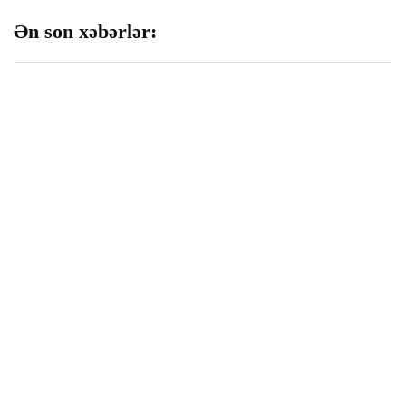
Ən son xəbərlər:
192 milyon manata yaxın
Cinayətdə şübhəli bilinən 48
vəsait geri qaytarılıb
nəfər saxlanıldı
06 Avqust 2026
06 Avqust 2026