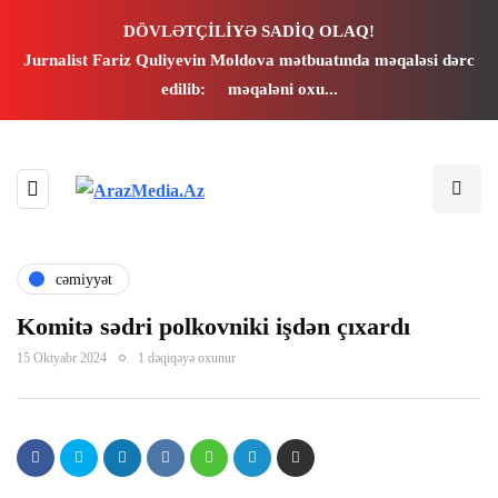
DÖVLƏTÇİLİYƏ SADİQ OLAQ!
Jurnalist Fariz Quliyevin Moldova mətbuatında məqaləsi dərc
edilib:
məqaləni oxu...
cəmiyyət
Komitə sədri polkovniki işdən çıxardı
15 Oktyabr 2024
1 dəqiqəyə oxunur