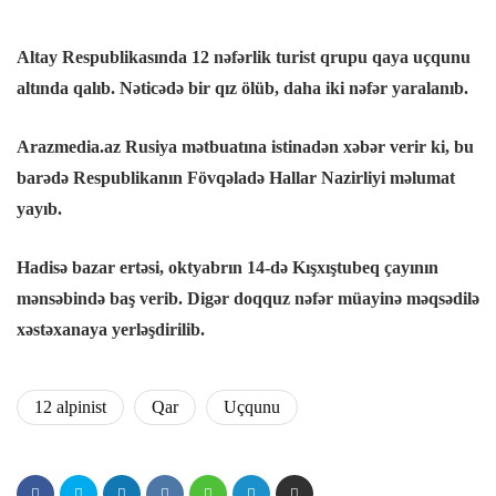
k panel
Altay Respublikasında 12 nəfərlik turist qrupu qaya uçqunu
k Panel
altında qalıb. Nəticədə bir qız ölüb, daha iki nəfər yaralanıb.
k panel
Arazmedia.az Rusiya mətbuatına istinadən xəbər verir ki, bu
barədə Respublikanın Fövqəladə Hallar Nazirliyi məlumat
k panel
yayıb.
k panel
Hadisə bazar ertəsi, oktyabrın 14-də Kışxıştubeq çayının
mənsəbində baş verib. Digər doqquz nəfər müayinə məqsədilə
k Panel
xəstəxanaya yerləşdirilib.
k panel
12 alpinist
Qar
Uçqunu
k panel
k Panel