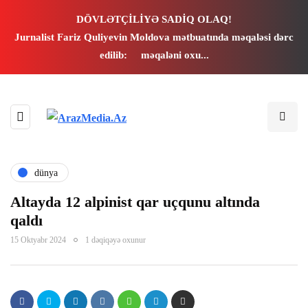
k panel
DÖVLƏTÇİLİYƏ SADİQ OLAQ!
Jurnalist Fariz Quliyevin Moldova mətbuatında məqaləsi dərc
k panel
edilib:
məqaləni oxu...
 paketleri
k
k
dünya
k
Altayda 12 alpinist qar uçqunu altında
qaldı
k
15 Oktyabr 2024
1 dəqiqəyə oxunur
k panel
k panel