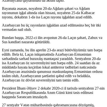
Azərbaycana qaytarılması da əksini tapıb.
luslot
Bəyanata əsasən, noyabrın 20-də Ağdam şəhəri və Ağdam
t
rayonunun işğal altında olan hissəsi, noyabrın 25-də Kəlbəcər
rayonu, dekabrın 1-də isə Laçın rayonu işğaldan azad edilib.
Maç Tv
Azərbaycan bu üç rayonların işğaldan azad edilməsinə heç bir itki
king
vermədən nail olub.
ing giriş
Bundan başqa, 2022-ci ilin avqustun 26-da Laçın şəhəri, Zabux və
Sus kəndləri nəzarətə götürüldü.
ahis
Eyni zamanda, bu ilin aprelin 23-də ərazi bütövlüyümüz tam bərpa
his giriş
edilib. Belə ki, Laçın istiqamətində Azərbaycan-Ermənistan
sərhədində sərhəd buraxılış məntəqəsi yaradılıb. Sentyabrın 20-də
ahis
isə Azərbaycan öz suverenliyini tam bərpa edib. 24 saatdan da az
müddətdə həyata keçirilən lokal antiterror tədbirləri nəticəsində
bahis
Azərbaycan ərazisində qanunsuz məskunlaşmış Ermənistan ordusu
təslim olub, Azərbaycanın şərtlərini qəbul edib və beləliklə,
bahis Giriş
Azərbaycan öz dövlət suverenliyini tam təmin edib.
casino
Prezident İlham Əliyev 2 dekabr 2020-ci il tarixdə sentyabrın 27-nin
Azərbaycan Respublikasında Anım Günü kimi təsis edilməsi
อนไลน์
haqqında Sərəncam imzalayıb.
27 sentyabr Vətən müharibəsində qəhrəmancasına döyüşmüş,