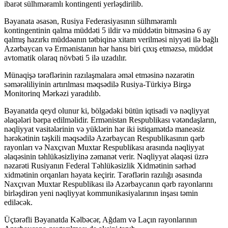
ibarət sülhməramlı kontingenti yerləşdirilib.
e bonusu veren siteler
Bəyanata əsasən, Rusiya Federasiyasının sülhməramlı
teleri
kontingentinin qalma müddəti 5 ildir və müddətin bitməsinə 6 ay
qalmış hazırkı müddəanın tətbiqinə xitam verilməsi niyyəti ilə bağlı
ahis giriş telegram
Azərbaycan və Ermənistanın hər hansı biri çıxış etməzsə, müddət
avtomatik olaraq növbəti 5 ilə uzadılır.
his giriş
Münaqişə tərəflərinin razılaşmalara əməl etməsinə nəzarətin
t giriş
səmərəliliyinin artırılması məqsədilə Rusiya-Türkiyə Birgə
Monitorinq Mərkəzi yaradılıb.
t
Bəyanatda qeyd olunur ki, bölgədəki bütün iqtisadi və nəqliyyat
et
əlaqələri bərpa edilməlidir. Ermənistan Respublikası vətəndaşların,
nəqliyyat vasitələrinin və yüklərin hər iki istiqamətdə maneəsiz
t güncel giriş
hərəkətinin təşkili məqsədilə Azərbaycan Respublikasının qərb
rayonları və Naxçıvan Muxtar Respublikası arasında nəqliyyat
t
əlaqəsinin təhlükəsizliyinə zəmanət verir. Nəqliyyat əlaqəsi üzrə
nəzarəti Rusiyanın Federal Təhlükəsizlik Xidmətinin sərhəd
l
xidmətinin orqanları həyata keçirir. Tərəflərin razılığı əsasında
t güncel giriş
Naxçıvan Muxtar Respublikası ilə Azərbaycanın qərb rayonlarını
birləşdirən yeni nəqliyyat kommunikasiyalarının inşası təmin
t
ediləcək.
king
Üçtərəfli Bəyanatda Kəlbəcər, Ağdam və Laçın rayonlarının