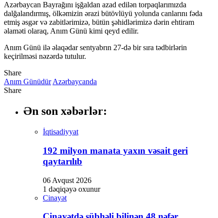
Azərbaycan Bayrağını işğaldan azad edilən torpaqlarımızda
ino
dalğalandırmış, ölkəmizin ərazi bütövlüyü yolunda canlarını fəda
etmiş əsgər və zabitlərimizə, bütün şəhidlərimizə dərin ehtiram
t
əlaməti olaraq, Anım Günü kimi qeyd edilir.
his giriş
Anım Günü ilə əlaqədar sentyabrın 27-də bir sıra tədbirlərin
keçirilməsi nəzərdə tutulur.
etin giriş
Share
t
Anım Günüdür
Azərbaycanda
t
Share
nbet giriş
Ən son xəbərlər:
escort
İqtisadiyyat
abet
192 milyon manata yaxın vəsait geri
bet giriş
qaytarılıb
ino
06 Avqust 2026
1 dəqiqəyə oxunur
pashabet
Cinayət
Cinayətdə şübhəli bilinən 48 nəfər