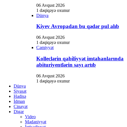
ink panel
06 Avqust 2026
ink panel
1 dəqiqəyə oxunur
Dünya
ink Panel
Kiyev Avropadan bu qədər pul alıb
ink panel
06 Avqust 2026
ink giriş
1 dəqiqəyə oxunur
Cəmiyyət
ink panel
Kolleclərin qabiliyyət imtahanlarında
ink Panel
abituriyentlərin sayı artıb
ink panel
06 Avqust 2026
ink panel
1 dəqiqəyə oxunur
Dünya
ink panel
Siyasət
Hadisə
ink Panel
İdman
ink panel
Cinayət
Digər
ink panel
Video
Mədəniyyət
ink Panel
İqtisadiyyat