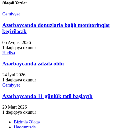
Əlaqəli Yazılar
Cəmiyyət
Azərbaycanda donuzlarla bağlı monitorinqlər
keçiriləcək
05 Avqust 2026
1 dəqiqəyə oxunur
Hadisə
Azərbaycanda zəlzələ oldu
24 İyul 2026
1 dəqiqəyə oxunur
Cəmiyyət
Azərbaycanda 11 günlük tətil başlayıb
20 Mart 2026
1 dəqiqəyə oxunur
Bizimlə Əlaqə
Haqqımızda