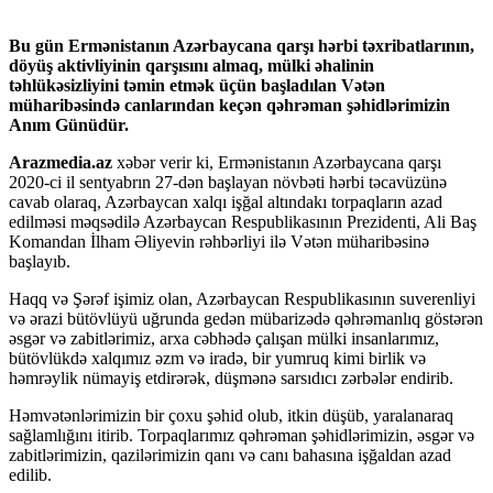
ink panel
Bu gün Ermənistanın Azərbaycana qarşı hərbi təxribatlarının,
ink panel
döyüş aktivliyinin qarşısını almaq, mülki əhalinin
təhlükəsizliyini təmin etmək üçün başladılan Vətən
ink Panel
müharibəsində canlarından keçən qəhrəman şəhidlərimizin
Anım Günüdür.
nati
Arazmedia.az
xəbər verir ki, Ermənistanın Azərbaycana qarşı
ink
2020-ci il sentyabrın 27-dən başlayan növbəti hərbi təcavüzünə
cavab olaraq, Azərbaycan xalqı işğal altındakı torpaqların azad
ink Panel
edilməsi məqsədilə Azərbaycan Respublikasının Prezidenti, Ali Baş
Komandan İlham Əliyevin rəhbərliyi ilə Vətən müharibəsinə
ink
başlayıb.
ink panel
Haqq və Şərəf işimiz olan, Azərbaycan Respublikasının suverenliyi
ink Panel
və ərazi bütövlüyü uğrunda gedən mübarizədə qəhrəmanlıq göstərən
əsgər və zabitlərimiz, arxa cəbhədə çalışan mülki insanlarımız,
ink Panel
bütövlükdə xalqımız əzm və iradə, bir yumruq kimi birlik və
həmrəylik nümayiş etdirərək, düşmənə sarsıdıcı zərbələr endirib.
ink Panel
Həmvətənlərimizin bir çoxu şəhid olub, itkin düşüb, yaralanaraq
l Oku
sağlamlığını itirib. Torpaqlarımız qəhrəman şəhidlərimizin, əsgər və
zabitlərimizin, qazilərimizin qanı və canı bahasına işğaldan azad
ink
edilib.