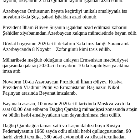
rayonu, oktyabrın 25-də Qubadlı rayonu işğaldan azad edilib.
 oku
Azərbaycan Ordusunun həyata keçirdiyi unikalı əməliyyatla isə
noyabrın 8-də Şuşa şəhəri işğaldan azad olunub.
nk satın al
Prezident İlham Əliyev Şuşanın işğaldan azad edilməsi xəbərini
ink Panel
Şəhidlər xiyabanından Azərbaycan xalqına müraciətində bəyan edib.
 Fuel Pro
Dövlət başçısının 2020-ci il dekabrın 3-də imzaladığı Sərəncamla
Azərbaycanda 8 Noyabr – Zəfər günü kimi təsis edilib.
aro review
Müharibədə məğlub olduğunu anlayan Ermənistan məcburiyyət
 Savior Review
qarşısında qalaraq 2020-ci il noyabrın 10-da kapitulyasiya aktına
imza atıb.
Ease
Noyabrın 10-da Azərbaycan Prezidenti İlham Əliyev, Rusiya
c Boost
Prezidenti Vladimir Putin və Ermənistanın Baş naziri Nikol
Paşinyan arasında Bəyanat imzalanıb.
 Boost Ultra
Bəyanata əsasən, 10 noyabr 2020-ci il tarixində Moskva vaxtı ilə
eep review
saat 00.00-dan etibarən Dağlıq Qarabağ münaqişəsi zonasında atəşin
logy review
və bütün hərbi əməliyyatların tam dayandırılması elan edilib.
fuel pro
Dağlıq Qarabağda təmas xətti və Laçın dəhlizi boyu Rusiya
Federasiyasının 1960 sayda odlu silahlı hərbi qulluqçusundan, 90
logy review
hərbi zirehli texnika, 380 ədəd avtomobil və xüsusi texnikadan