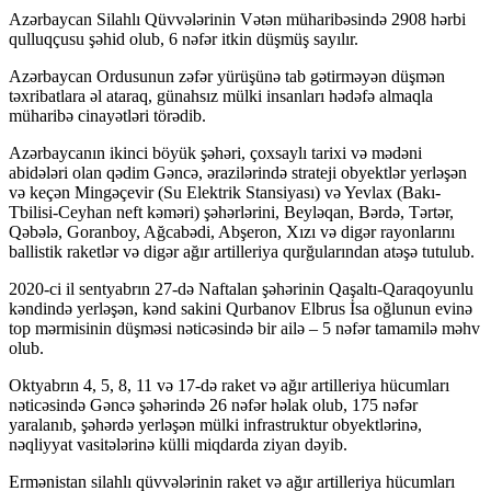
ink panel
Azərbaycan Silahlı Qüvvələrinin Vətən müharibəsində 2908 hərbi
qulluqçusu şəhid olub, 6 nəfər itkin düşmüş sayılır.
ink panel
Azərbaycan Ordusunun zəfər yürüşünə tab gətirməyən düşmən
ink panel
təxribatlara əl ataraq, günahsız mülki insanları hədəfə almaqla
müharibə cinayətləri törədib.
ink Panel
Azərbaycanın ikinci böyük şəhəri, çoxsaylı tarixi və mədəni
ink
abidələri olan qədim Gəncə, ərazilərində strateji obyektlər yerləşən
və keçən Mingəçevir (Su Elektrik Stansiyası) və Yevlax (Bakı-
ink
Tbilisi-Ceyhan neft kəməri) şəhərlərini, Beyləqan, Bərdə, Tərtər,
Qəbələ, Goranboy, Ağcabədi, Abşeron, Xızı və digər rayonlarını
ink
ballistik raketlər və digər ağır artilleriya qurğularından atəşə tutulub.
ink panel
2020-ci il sentyabrın 27-də Naftalan şəhərinin Qaşaltı-Qaraqoyunlu
kəndində yerləşən, kənd sakini Qurbanov Elbrus İsa oğlunun evinə
ink panel
top mərmisinin düşməsi nəticəsində bir ailə – 5 nəfər tamamilə məhv
ink
olub.
ink
Oktyabrın 4, 5, 8, 11 və 17-də raket və ağır artilleriya hücumları
nəticəsində Gəncə şəhərində 26 nəfər həlak olub, 175 nəfər
acklink
yaralanıb, şəhərdə yerləşən mülki infrastruktur obyektlərinə,
nəqliyyat vasitələrinə külli miqdarda ziyan dəyib.
ink
Ermənistan silahlı qüvvələrinin raket və ağır artilleriya hücumları