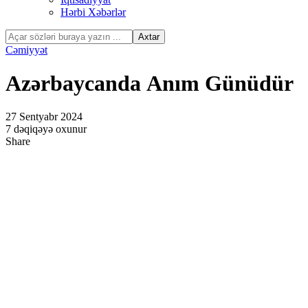
Hərbi Xəbərlər
ink Panel
ink panel
Cəmiyyət
ink panel
Azərbaycanda Anım Günüdür
ink panel
nk satın al
27 Sentyabr 2024
7 dəqiqəyə oxunur
nk satın al
Share
ink Panel
ink panel
ink panel
ink Panel
ink panel
ink panel
ink panel