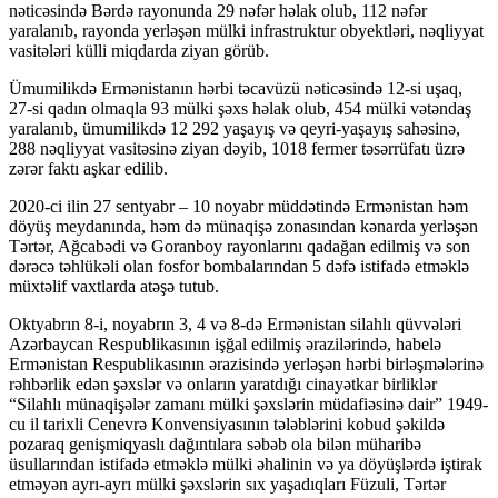
ink
nəticəsində Bərdə rayonunda 29 nəfər həlak olub, 112 nəfər
yaralanıb, rayonda yerləşən mülki infrastruktur obyektləri, nəqliyyat
nk satın al
vasitələri külli miqdarda ziyan görüb.
ink panel
Ümumilikdə Ermənistanın hərbi təcavüzü nəticəsində 12-si uşaq,
27-si qadın olmaqla 93 mülki şəxs həlak olub, 454 mülki vətəndaş
ink panel
yaralanıb, ümumilikdə 12 292 yaşayış və qeyri-yaşayış sahəsinə,
288 nəqliyyat vasitəsinə ziyan dəyib, 1018 fermer təsərrüfatı üzrə
ink panel
zərər faktı aşkar edilib.
ink panel
2020-ci ilin 27 sentyabr – 10 noyabr müddətində Ermənistan həm
döyüş meydanında, həm də münaqişə zonasından kənarda yerləşən
ink panel
Tərtər, Ağcabədi və Goranboy rayonlarını qadağan edilmiş və son
dərəcə təhlükəli olan fosfor bombalarından 5 dəfə istifadə etməklə
ink panel
müxtəlif vaxtlarda atəşə tutub.
ink panel
Oktyabrın 8-i, noyabrın 3, 4 və 8-də Ermənistan silahlı qüvvələri
Azərbaycan Respublikasının işğal edilmiş ərazilərində, habelə
ink panel
Ermənistan Respublikasının ərazisində yerləşən hərbi birləşmələrinə
ink panel
rəhbərlik edən şəxslər və onların yaratdığı cinayətkar birliklər
“Silahlı münaqişələr zamanı mülki şəxslərin müdafiəsinə dair” 1949-
ink panel
cu il tarixli Cenevrə Konvensiyasının tələblərini kobud şəkildə
pozaraq genişmiqyaslı dağıntılara səbəb ola bilən müharibə
ink panel
üsullarından istifadə etməklə mülki əhalinin və ya döyüşlərdə iştirak
etməyən ayrı-ayrı mülki şəxslərin sıx yaşadıqları Füzuli, Tərtər
ink panel