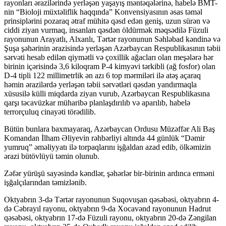
rayonları ərazilərində yerləşən yaşayış məntəqələrinə, habelə BMT-
nin “Bioloji müxtəliflik haqqında” Konvensiyasının əsas təməl
ink
prinsiplərini pozaraq ətraf mühitə qəsd edən geniş, uzun sürən və
ciddi ziyan vurmaq, insanları qəsdən öldürmək məqsədilə Füzuli
ink panel
rayonunun Arayatlı, Alxanlı, Tərtər rayonunun Səhləbad kəndinə və
Şuşa şəhərinin ərazisində yerləşən Azərbaycan Respublikasının təbii
ink panel
sərvəti hesab edilən qiymətli və çoxillik ağacları olan meşələrə hər
birinin içərisində 3,6 kiloqram P-4 kimyəvi tərkibli (ağ fosfor) olan
ink panel
D-4 tipli 122 millimetrlik ən azı 6 top mərmiləri ilə atəş açaraq
həmin ərazilərdə yerləşən təbii sərvətləri qəsdən yandırmaqla
ink panel
xüsusilə külli miqdarda ziyan vurub, Azərbaycan Respublikasına
ink panel
qarşı təcavüzkar müharibə planlaşdırılıb və aparılıb, habelə
terrorçuluq cinayəti törədilib.
ink panel
Bütün bunlara baxmayaraq, Azərbaycan Ordusu Müzəffər Ali Baş
ink panel
Komandan İlham Əliyevin rəhbərliyi altında 44 günlük “Dəmir
yumruq” əməliyyatı ilə torpaqlarını işğaldan azad edib, ölkəmizin
ink panel
ərazi bütövlüyü təmin olunub.
ink panel
Zəfər yürüşü sayəsində kəndlər, şəhərlər bir-birinin ardınca erməni
işğalçılarından təmizlənib.
ink panel
Oktyabrın 3-də Tərtər rayonunun Suqovuşan qəsəbəsi, oktyabrın 4-
ink panel
də Cəbrayıl rayonu, oktyabrın 9-da Xocavənd rayonunun Hadrut
qəsəbəsi, oktyabrın 17-də Füzuli rayonu, oktyabrın 20-də Zəngilan
ink panel