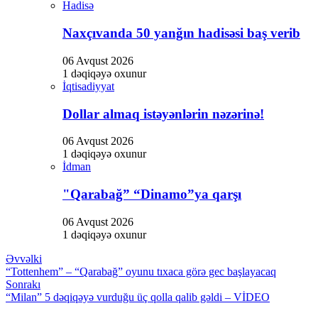
 tv
Hadisə
atın al
Naxçıvanda 50 yanğın hadisəsi baş verib
 tv
06 Avqust 2026
1 dəqiqəyə oxunur
 tv
İqtisadiyyat
et
Dollar almaq istəyənlərin nəzərinə!
rk
06 Avqust 2026
et
1 dəqiqəyə oxunur
İdman
bet
"Qarabağ” “Dinamo”ya qarşı
lucasino
et
06 Avqust 2026
1 dəqiqəyə oxunur
ahis
Əvvəlki
“Tottenhem” – “Qarabağ” oyunu tıxaca görə gec başlayacaq
Sonrakı
“Milan” 5 dəqiqəyə vurduğu üç qolla qalib gəldi – VİDEO