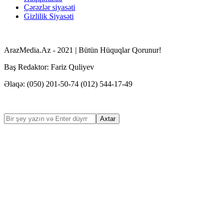
Çərəzlər siyasəti
Gizlilik Siyasəti
ArazMedia.Az - 2021 | Bütün Hüquqlar Qorunur!
Baş Redaktor: Fariz Quliyev
Əlaqə: (050) 201-50-74 (012) 544-17-49