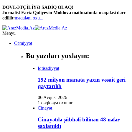
DÖVLƏTÇİLİYƏ SADİQ OLAQ!
ink panel
Jurnalist Fariz Quliyevin Moldova mətbuatında məqaləsi dərc
edilib:
məqaləni oxu...
ink panel
ink paketleri
Menyu
ink
Cəmiyyət
ink
Bu yazıları yoxlayın:
ink
İqtisadiyyat
ink
192 milyon manata yaxın vəsait geri
ink panel
qaytarılıb
ink panel
06 Avqust 2026
ink panel
1 dəqiqəyə oxunur
Cinayət
ink panel
Cinayətdə şübhəli bilinən 48 nəfər
ink panel
saxlanıldı