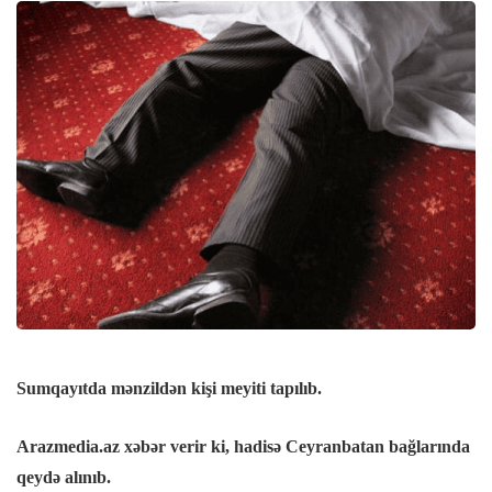
panel
panel
panel
panel
panel
Panel
Sumqayıtda mənzildən kişi meyiti tapılıb.
panel
Arazmedia.az xəbər verir ki, hadisə Ceyranbatan bağlarında
iriş
qeydə alınıb.