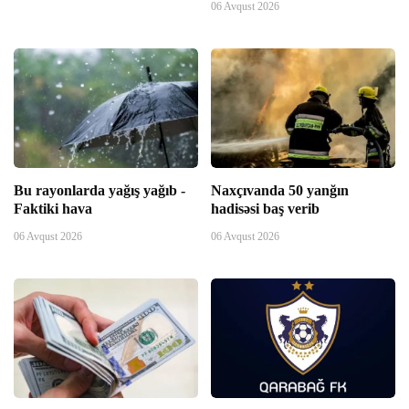
06 Avqust 2026
panel
Panel
panel
panel
Bu rayonlarda yağış yağıb -
Naxçıvanda 50 yanğın
Faktiki hava
hadisəsi baş verib
panel
06 Avqust 2026
06 Avqust 2026
panel
panel
panel
panel