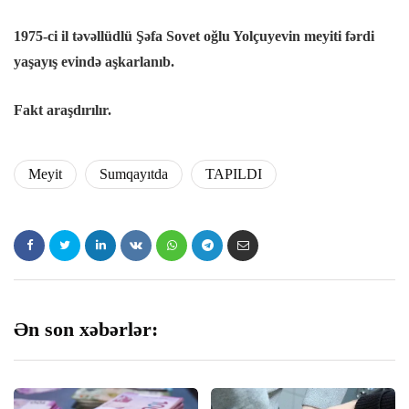
panel
1975-ci il təvəllüdlü Şəfa Sovet oğlu Yolçuyevin meyiti fərdi
yaşayış evində aşkarlanıb.
Panel
Fakt araşdırılır.
panel
panel
Meyit
Sumqayıtda
TAPILDI
panel
Panel
panel
Ən son xəbərlər:
panel
Panel