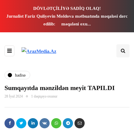
panel
DÖVLƏTÇİLİYƏ SADİQ OLAQ!
Jurnalist Fariz Quliyevin Moldova mətbuatında məqaləsi dərc
panel
edilib:
məqaləni oxu...
paketleri
hadisə
Sumqayıtda mənzildən meyit TAPILDI
28 İyul 2024
1 dəqiqəyə oxunur
panel
panel