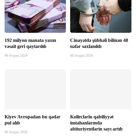
Panel
panel
192 milyon manata yaxın
Cinayətdə şübhəli bilinən 48
vəsait geri qaytarılıb
nəfər saxlanıldı
panel
06 Avqust 2026
06 Avqust 2026
panel
atın al
atın al
Panel
Kiyev Avropadan bu qədər
Kolleclərin qabiliyyət
pul alıb
imtahanlarında
panel
abituriyentlərin sayı artıb
06 Avqust 2026