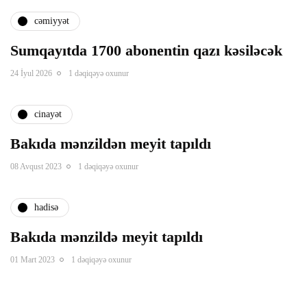
panel
cəmiyyət
Sumqayıtda 1700 abonentin qazı kəsiləcək
panel
24 İyul 2026
1 dəqiqəyə oxunur
panel
cinayət
Panel
Bakıda mənzildən meyit tapıldı
08 Avqust 2023
1 dəqiqəyə oxunur
hadisə
Bakıda mənzildə meyit tapıldı
Panel
01 Mart 2023
1 dəqiqəyə oxunur