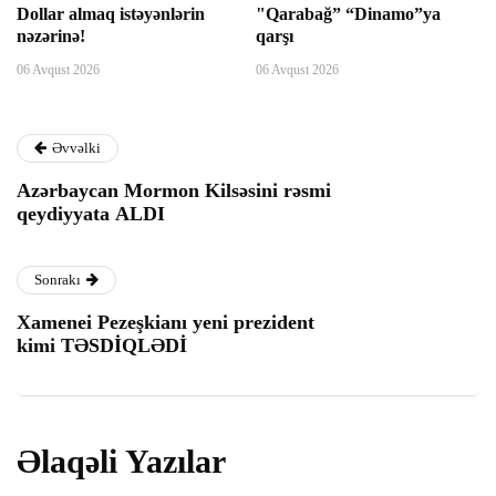
Dollar almaq istəyənlərin
"Qarabağ” “Dinamo”ya
nəzərinə!
qarşı
panel
06 Avqust 2026
06 Avqust 2026
panel
Əvvəlki
panel
Azərbaycan Mormon Kilsəsini rəsmi
qeydiyyata ALDI
panel
Sonrakı
panel
Xamenei Pezeşkianı yeni prezident
kimi TƏSDİQLƏDİ
panel
panel
Əlaqəli Yazılar
panel