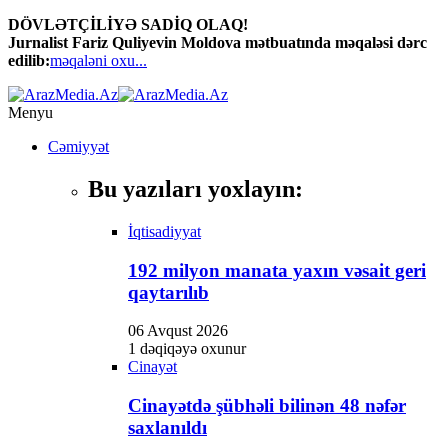
DÖVLƏTÇİLİYƏ SADİQ OLAQ!
Hacklink panel
Jurnalist Fariz Quliyevin Moldova mətbuatında məqaləsi dərc
edilib:
məqaləni oxu...
Hacklink panel
Backlink paketleri
Menyu
Hacklink
Cəmiyyət
Hacklink
Bu yazıları yoxlayın:
Hacklink
İqtisadiyyat
Hacklink
192 milyon manata yaxın vəsait geri
Hacklink panel
qaytarılıb
Hacklink panel
06 Avqust 2026
Hacklink panel
1 dəqiqəyə oxunur
Cinayət
Hacklink panel
Cinayətdə şübhəli bilinən 48 nəfər
Hacklink panel
saxlanıldı