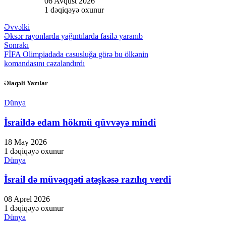
06 Avqust 2026
1 dəqiqəyə oxunur
Hacklink
Əvvəlki
Hacklink panel
Əksər rayonlarda yağıntılarda fasilə yaranıb
Sonrakı
Hacklink panel
FİFA Olimpiadada casusluğa görə bu ölkənin
komandasını cəzalandırdı
Hacklink panel
Əlaqəli Yazılar
Hacklink panel
Hacklink panel
Dünya
Hacklink panel
İsraildə edam hökmü qüvvəyə mindi
Hacklink panel
18 May 2026
1 dəqiqəyə oxunur
Hacklink panel
Dünya
Hacklink panel
İsrail də müvəqqəti atəşkəsə razılıq verdi
Hacklink panel
08 Aprel 2026
Hacklink panel
1 dəqiqəyə oxunur
Dünya
Hacklink panel