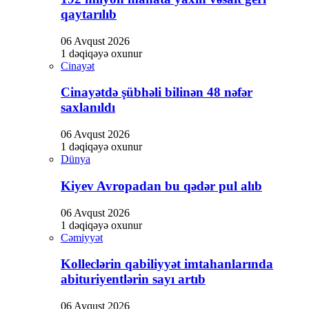
Hacklink panel
qaytarılıb
Hacklink panel
06 Avqust 2026
1 dəqiqəyə oxunur
Hacklink panel
Cinayət
Hacklink Panel
Cinayətdə şübhəli bilinən 48 nəfər
Hacklink
saxlanıldı
Hacklink
06 Avqust 2026
1 dəqiqəyə oxunur
Hacklink
Dünya
Hacklink panel
Kiyev Avropadan bu qədər pul alıb
Hacklink panel
06 Avqust 2026
Hacklink
1 dəqiqəyə oxunur
Cəmiyyət
Hacklink
Kolleclərin qabiliyyət imtahanlarında
Buy Hacklink
abituriyentlərin sayı artıb
Hacklink
06 Avqust 2026