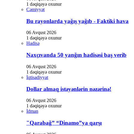
Hacklink
1 dəqiqəyə oxunur
Cəmiyyət
Hacklink satın al
Bu rayonlarda yağış yağıb - Faktiki hava
Hacklink panel
Hacklink panel
06 Avqust 2026
1 dəqiqəyə oxunur
Hacklink panel
Hadisə
Hacklink panel
Naxçıvanda 50 yanğın hadisəsi baş verib
Hacklink panel
06 Avqust 2026
1 dəqiqəyə oxunur
Hacklink panel
İqtisadiyyat
Hacklink panel
Dollar almaq istəyənlərin nəzərinə!
Hacklink panel
06 Avqust 2026
Hacklink panel
1 dəqiqəyə oxunur
İdman
Hacklink panel
"Qarabağ” “Dinamo”ya qarşı
Hacklink panel
Hacklink panel