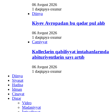
Hacklink panel
06 Avqust 2026
Hacklink panel
1 dəqiqəyə oxunur
Dünya
Hacklink Panel
Kiyev Avropadan bu qədər pul alıb
Hacklink panel
06 Avqust 2026
Hacklink giriş
1 dəqiqəyə oxunur
Cəmiyyət
Hacklink panel
Kolleclərin qabiliyyət imtahanlarında
Hacklink Panel
abituriyentlərin sayı artıb
Hacklink panel
06 Avqust 2026
Hacklink panel
1 dəqiqəyə oxunur
Dünya
Hacklink panel
Siyasət
Hadisə
Hacklink Panel
İdman
Hacklink panel
Cinayət
Digər
Hacklink panel
Video
Mədəniyyət
Hacklink Panel
İqtisadiyyat