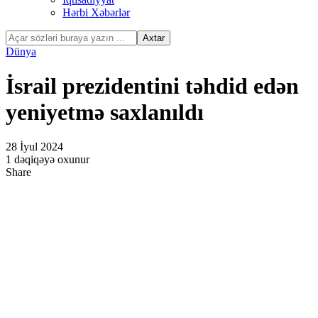
Hərbi Xəbərlər
Hacklink Panel
Hacklink panel
Dünya
Hacklink panel
İsrail prezidentini təhdid edən
Hacklink panel
yeniyetmə saxlanıldı
Hacklink satın al
Hacklink satın al
28 İyul 2024
1 dəqiqəyə oxunur
Hacklink Panel
Share
Hacklink panel
Hacklink panel
Hacklink Panel
Hacklink panel
Hacklink panel
Hacklink panel