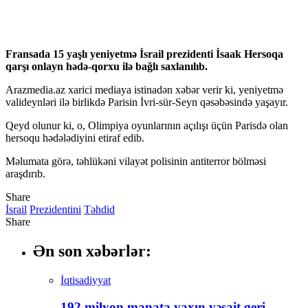
Hacklink panel
Hacklink panel
Fransada 15 yaşlı yeniyetmə İsrail prezidenti İsaak Hersoqa
Hacklink Panel
qarşı onlayn hədə-qorxu ilə bağlı saxlanılıb.
Illuminati
Arazmedia.az xarici mediaya istinadən xəbər verir ki, yeniyetmə
valideynləri ilə birlikdə Parisin İvri-sür-Seyn qəsəbəsində yaşayır.
Hacklink
Qeyd olunur ki, o, Olimpiya oyunlarının açılışı üçün Parisdə olan
Hacklink Panel
hersoqu hədələdiyini etiraf edib.
Hacklink
Məlumata görə, təhlükəni vilayət polisinin antiterror bölməsi
araşdırıb.
Hacklink panel
Share
Hacklink Panel
İsrail
Prezidentini
Təhdid
Hacklink Panel
Share
Hacklink Panel
Ən son xəbərlər:
Masal Oku
İqtisadiyyat
Hacklink
192 milyon manata yaxın vəsait geri