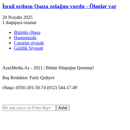
İsrail ordusu Qəzza zolağını vurdu - Ölənlər var
Masal oku
20 Noyabr 2025
Hacklink satın al
1 dəqiqəyə oxunur
Hacklink Panel
Bizimlə Əlaqə
Alpha Fuel Pro
Haqqımızda
Çərəzlər siyasəti
boostaro review
Gizlilik Siyasəti
Brain Savior Review
NervEase
ArazMedia.Az - 2021 | Bütün Hüquqlar Qorunur!
Nitric Boost
Baş Redaktor: Fariz Quliyev
Nitric Boost Ultra
Əlaqə: (050) 201-50-74 (012) 544-17-49
Yu sleep review
trimology review
alpha fuel pro
trimology review