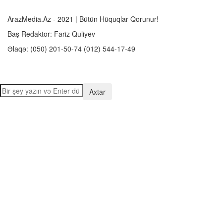
ArazMedia.Az - 2021 | Bütün Hüquqlar Qorunur!
Baş Redaktor: Fariz Quliyev
Əlaqə: (050) 201-50-74 (012) 544-17-49
iteler