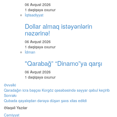
06 Avqust 2026
1 dəqiqəyə oxunur
İqtisadiyyat
Dollar almaq istəyənlərin
nəzərinə!
06 Avqust 2026
1 dəqiqəyə oxunur
İdman
"Qarabağ” “Dinamo”ya qarşı
06 Avqust 2026
1 dəqiqəyə oxunur
Əvvəlki
Qaradağın icra başçısı Korgöz qəsəbəsində səyyar qəbul keçirib
Sonrakı
Qubada qayalıqdan dərəyə düşən şəxs xilas edildi
Əlaqəli Yazılar
Cəmiyyət