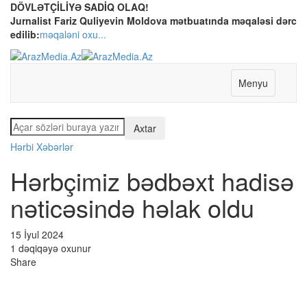
DÖVLƏTÇİLİYƏ SADİQ OLAQ!
Jurnalist Fariz Quliyevin Moldova mətbuatında məqaləsi dərc
edilib:
məqaləni oxu...
Menyu
Hərbi Xəbərlər
Hərbçimiz bədbəxt hadisə
nəticəsində həlak oldu
15 İyul 2024
1 dəqiqəyə oxunur
Share