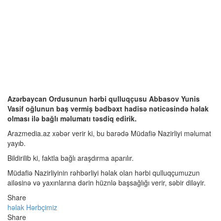
Azərbaycan Ordusunun hərbi qulluqçusu Abbasov Yunis
Vasif oğlunun baş vermiş bədbəxt hadisə nəticəsində həlak
olması ilə bağlı məlumatı təsdiq edirik.
Arazmedia.az xəbər verir ki, bu barədə Müdafiə Nazirliyi məlumat
yayıb.
Bildirilib ki, faktla bağlı araşdırma aparılır.
Müdafiə Nazirliyinin rəhbərliyi həlak olan hərbi qulluqçumuzun
ailəsinə və yaxınlarına dərin hüznlə başsağlığı verir, səbir diləyir.
Share
həlak
Hərbçimiz
Share