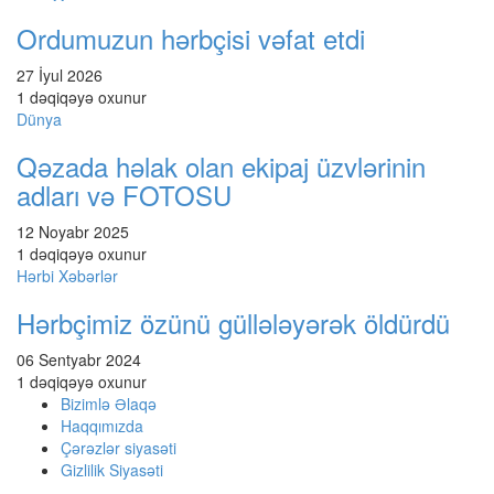
Ordumuzun hərbçisi vəfat etdi
27 İyul 2026
1 dəqiqəyə oxunur
Dünya
Qəzada həlak olan ekipaj üzvlərinin
adları və FOTOSU
12 Noyabr 2025
1 dəqiqəyə oxunur
Hərbi Xəbərlər
Hərbçimiz özünü güllələyərək öldürdü
06 Sentyabr 2024
1 dəqiqəyə oxunur
Bizimlə Əlaqə
Haqqımızda
Çərəzlər siyasəti
Gizlilik Siyasəti