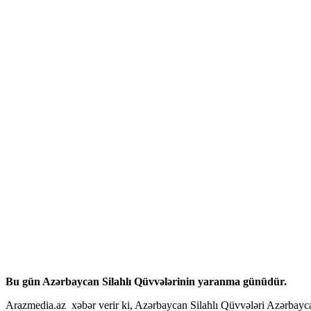
Hacklink panel
Hacklink panel
Hacklink panel
Hacklink panel
Hacklink panel
Hacklink panel
Hacklink panel
Hacklink panel
Hacklink panel
Hacklink panel
Hacklink panel
Hacklink panel
Bu gün Azərbaycan Silahlı Qüvvələrinin yaranma günüdür.
Hacklink panel
Arazmedia.az xəbər verir ki, Azərbaycan Silahlı Qüvvələri Azərbaycan