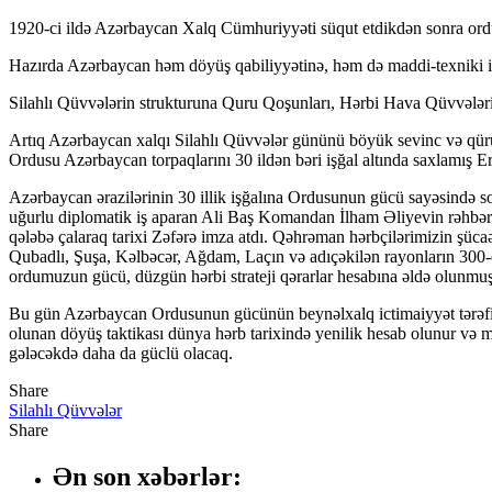
Hacklink panel
1920-ci ildə Azərbaycan Xalq Cümhuriyyəti süqut etdikdən sonra ordu b
Hacklink panel
Hazırda Azərbaycan həm döyüş qabiliyyətinə, həm də maddi-texniki i
Hacklink Panel
Silahlı Qüvvələrin strukturuna Quru Qoşunları, Hərbi Hava Qüvvələ
Illuminati
Artıq Azərbaycan xalqı Silahlı Qüvvələr gününü böyük sevinc və qüru
Ordusu Azərbaycan torpaqlarını 30 ildən bəri işğal altında saxlamış E
Hacklink
Azərbaycan ərazilərinin 30 illik işğalına Ordusunun gücü sayəsində s
Hacklink Panel
uğurlu diplomatik iş aparan Ali Baş Komandan İlham Əliyevin rəhbər
qələbə çalaraq tarixi Zəfərə imza atdı. Qəhrəman hərbçilərimizin şücaə
Hacklink
Qubadlı, Şuşa, Kəlbəcər, Ağdam, Laçın və adıçəkilən rayonların 300
ordumuzun gücü, düzgün hərbi strateji qərarlar hesabına əldə olunmuş 
Hacklink panel
Bu gün Azərbaycan Ordusunun gücünün beynəlxalq ictimaiyyət tərəfində
Hacklink Panel
olunan döyüş taktikası dünya hərb tarixində yenilik hesab olunur və mü
gələcəkdə daha da güclü olacaq.
Hacklink Panel
Share
Hacklink Panel
Silahlı Qüvvələr
Masal Oku
Share
Hacklink
Ən son xəbərlər: