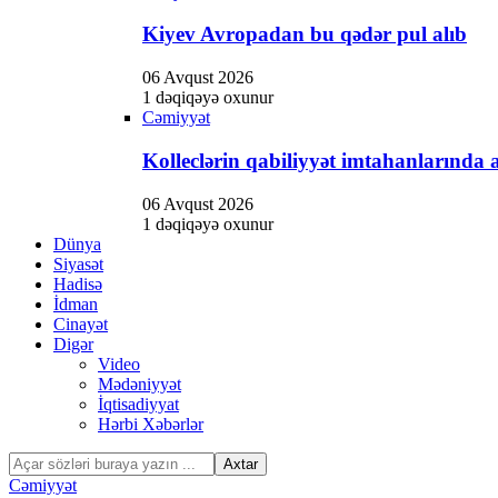
Hacklink panel
Kiyev Avropadan bu qədər pul alıb
Hacklink panel
Hacklink Panel
06 Avqust 2026
1 dəqiqəyə oxunur
Hacklink panel
Cəmiyyət
Hacklink giriş
Kolleclərin qabiliyyət imtahanlarında a
Hacklink panel
06 Avqust 2026
1 dəqiqəyə oxunur
Hacklink Panel
Dünya
Siyasət
Hacklink panel
Hadisə
Hacklink panel
İdman
Cinayət
Hacklink panel
Digər
Video
Hacklink Panel
Mədəniyyət
İqtisadiyyat
Hacklink panel
Hərbi Xəbərlər
Hacklink panel
Cəmiyyət
Hacklink Panel