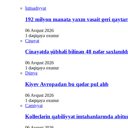
Hacklink panel
İqtisadiyyat
Hacklink panel
192 milyon manata yaxın vəsait geri qaytarı
Hacklink panel
06 Avqust 2026
Hacklink Panel
1 dəqiqəyə oxunur
Cinayət
Hacklink
Cinayətdə şübhəli bilinən 48 nəfər saxlanıld
Hacklink
Hacklink
06 Avqust 2026
1 dəqiqəyə oxunur
Hacklink panel
Dünya
Hacklink panel
Kiyev Avropadan bu qədər pul alıb
Hacklink
06 Avqust 2026
Hacklink
1 dəqiqəyə oxunur
Cəmiyyət
Buy Hacklink
Kolleclərin qabiliyyət imtahanlarında abitur
Hacklink
06 Avqust 2026