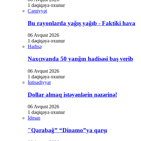
Hacklink
1 dəqiqəyə oxunur
Cəmiyyət
Hacklink satın al
Bu rayonlarda yağış yağıb - Faktiki hava
Hacklink panel
Hacklink panel
06 Avqust 2026
1 dəqiqəyə oxunur
Hacklink panel
Hadisə
Hacklink panel
Naxçıvanda 50 yanğın hadisəsi baş verib
Hacklink panel
06 Avqust 2026
Hacklink panel
1 dəqiqəyə oxunur
İqtisadiyyat
Hacklink panel
Dollar almaq istəyənlərin nəzərinə!
Hacklink panel
06 Avqust 2026
Hacklink panel
1 dəqiqəyə oxunur
İdman
Hacklink panel
"Qarabağ” “Dinamo”ya qarşı
Hacklink panel
Hacklink panel