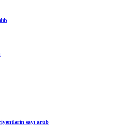
lıb
ı
iyentlərin sayı artıb