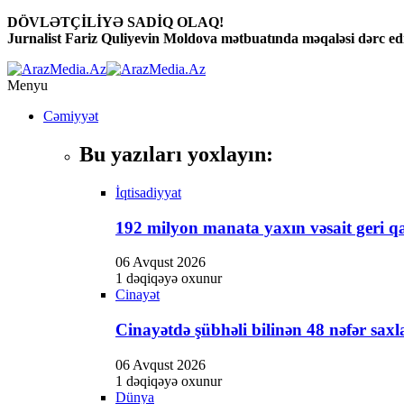
DÖVLƏTÇİLİYƏ SADİQ OLAQ!
Hacklink panel
Jurnalist Fariz Quliyevin Moldova mətbuatında məqaləsi dərc edi
Hacklink panel
Menyu
Backlink paketleri
Cəmiyyət
Hacklink
Bu yazıları yoxlayın:
Hacklink
Hacklink
İqtisadiyyat
Hacklink
192 milyon manata yaxın vəsait geri qa
Hacklink panel
06 Avqust 2026
1 dəqiqəyə oxunur
Hacklink panel
Cinayət
Hacklink panel
Cinayətdə şübhəli bilinən 48 nəfər saxl
Hacklink panel
06 Avqust 2026
Hacklink panel
1 dəqiqəyə oxunur
Dünya