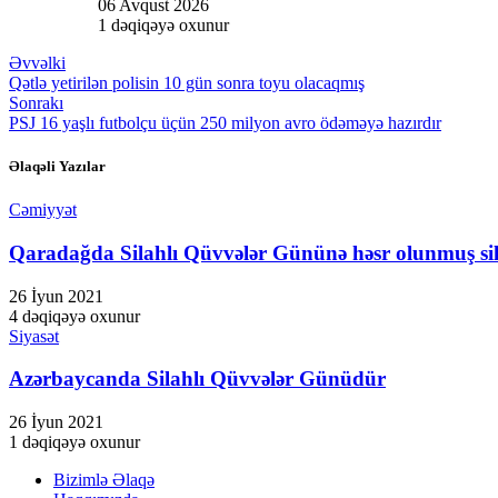
06 Avqust 2026
1 dəqiqəyə oxunur
Hacklink
Əvvəlki
Hacklink panel
Qətlə yetirilən polisin 10 gün sonra toyu olacaqmış
Sonrakı
Hacklink panel
PSJ 16 yaşlı futbolçu üçün 250 milyon avro ödəməyə hazırdır
Hacklink panel
Əlaqəli Yazılar
Hacklink panel
Cəmiyyət
Hacklink panel
Qaradağda Silahlı Qüvvələr Gününə həsr olunmuş sils
Hacklink panel
26 İyun 2021
Hacklink panel
4 dəqiqəyə oxunur
Siyasət
Hacklink panel
Hacklink panel
Azərbaycanda Silahlı Qüvvələr Günüdür
Hacklink panel
26 İyun 2021
1 dəqiqəyə oxunur
Hacklink panel
Bizimlə Əlaqə
Hacklink panel