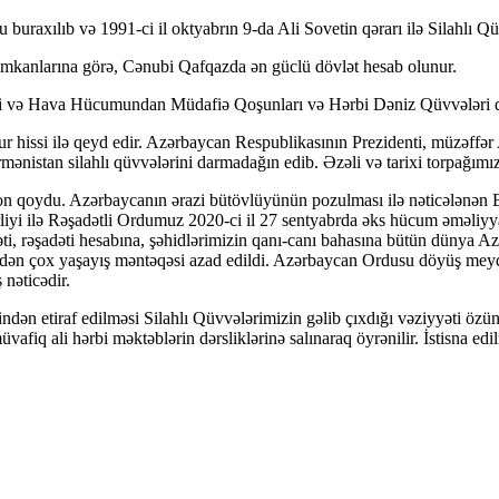
uraxılıb və 1991-ci il oktyabrın 9-da Ali Sovetin qərarı ilə Silahlı Qü
mkanlarına görə, Cənubi Qafqazda ən güclü dövlət hesab olunur.
ri və Hava Hücumundan Müdafiə Qoşunları və Hərbi Dəniz Qüvvələri da
r hissi ilə qeyd edir. Azərbaycan Respublikasının Prezidenti, müzəffər
rmənistan silahlı qüvvələrini darmadağın edib. Əzəli və tarixi torpağım
on qoydu. Azərbaycanın ərazi bütövlüyünün pozulması ilə nəticələnən Er
liyi ilə Rəşadətli Ordumuz 2020-ci il 27 sentyabrda əks hücum əməliy
ti, rəşadəti hesabına, şəhidlərimizin qanı-canı bahasına bütün dünya Az
-dən çox yaşayış məntəqəsi azad edildi. Azərbaycan Ordusu döyüş mey
nəticədir.
n etiraf edilməsi Silahlı Qüvvələrimizin gəlib çıxdığı vəziyyəti özünd
vafiq ali hərbi məktəblərin dərsliklərinə salınaraq öyrənilir. İstisna e