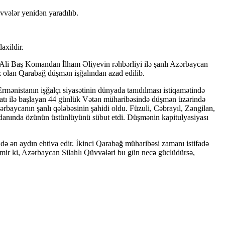
vvələr yenidən yaradılıb.
xildir.
 Ali Baş Komandan İlham Əliyevin rəhbərliyi ilə şanlı Azərbaycan
ız olan Qarabağ düşmən işğalından azad edilib.
mənistanın işğalçı siyasətinin dünyada tanıdılması istiqamətində
yatı ilə başlayan 44 günlük Vətən müharibəsində düşmən üzərində
ərbaycanın şanlı qələbəsinin şahidi oldu. Füzuli, Cəbrayıl, Zəngilan,
danında özünün üstünlüyünü sübut etdi. Düşmənin kapitulyasiyası
ə ən aydın ehtiva edir. İkinci Qarabağ müharibəsi zamanı istifadə
dilmir ki, Azərbaycan Silahlı Qüvvələri bu gün necə güclüdürsə,