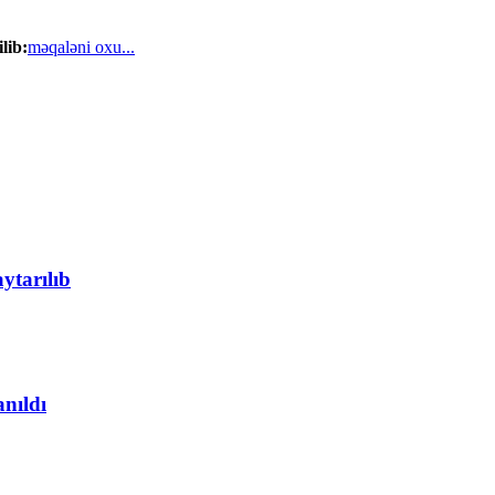
lib:
məqaləni oxu...
ytarılıb
anıldı