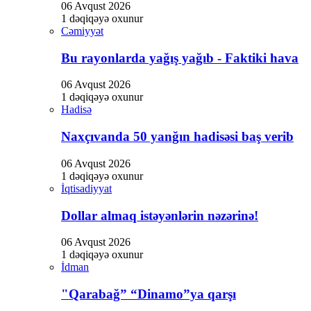
06 Avqust 2026
1 dəqiqəyə oxunur
Cəmiyyət
Bu rayonlarda yağış yağıb - Faktiki hava
06 Avqust 2026
1 dəqiqəyə oxunur
Hadisə
Naxçıvanda 50 yanğın hadisəsi baş verib
06 Avqust 2026
1 dəqiqəyə oxunur
İqtisadiyyat
Dollar almaq istəyənlərin nəzərinə!
06 Avqust 2026
1 dəqiqəyə oxunur
İdman
"Qarabağ” “Dinamo”ya qarşı