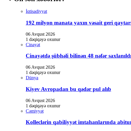
İqtisadiyyat
192 milyon manata yaxın vəsait geri qaytarı
06 Avqust 2026
1 dəqiqəyə oxunur
Cinayət
Cinayətdə şübhəli bilinən 48 nəfər saxlanıld
06 Avqust 2026
1 dəqiqəyə oxunur
Dünya
Kiyev Avropadan bu qədər pul alıb
06 Avqust 2026
1 dəqiqəyə oxunur
Cəmiyyət
Kolleclərin qabiliyyət imtahanlarında abitur