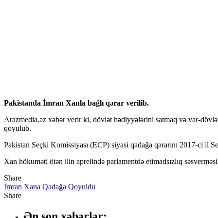
Pakistanda İmran Xanla bağlı qərar verilib.
Arazmedia.az
xəbər verir ki, dövlət hədiyyələrini satmaq və var-dövlə
qoyulub.
Pakistan Seçki Komissiyası (ECP) siyasi qadağa qərarını 2017-ci il S
Xan hökuməti ötən ilin aprelində parlamentdə etimadsızlıq səsverməsi
Share
İmran Xana
Qadağa
Qoyuldu
Share
Ən son xəbərlər: