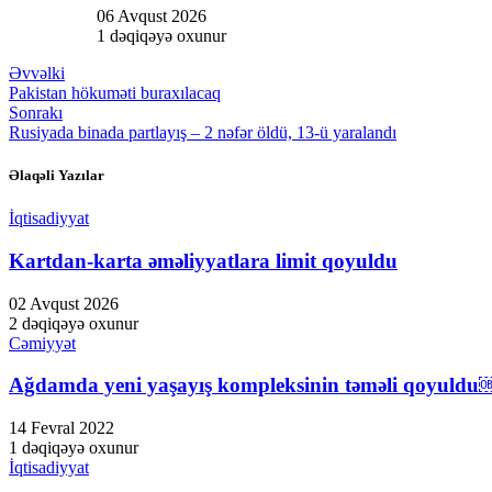
06 Avqust 2026
1 dəqiqəyə oxunur
Əvvəlki
Pakistan hökuməti buraxılacaq
Sonrakı
Rusiyada binada partlayış – 2 nəfər öldü, 13-ü yaralandı
Əlaqəli Yazılar
İqtisadiyyat
Kartdan-karta əməliyyatlara limit qoyuldu
02 Avqust 2026
2 dəqiqəyə oxunur
Cəmiyyət
Ağdamda yeni yaşayış kompleksinin təməli qoyuld
14 Fevral 2022
1 dəqiqəyə oxunur
İqtisadiyyat