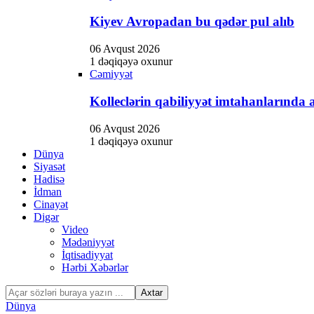
Kiyev Avropadan bu qədər pul alıb
06 Avqust 2026
1 dəqiqəyə oxunur
Cəmiyyət
Kolleclərin qabiliyyət imtahanlarında a
06 Avqust 2026
1 dəqiqəyə oxunur
Dünya
Siyasət
Hadisə
İdman
Cinayət
Digər
Video
Mədəniyyət
İqtisadiyyat
Hərbi Xəbərlər
Dünya