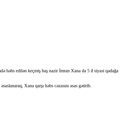
sində həbs edilən keçmiş baş nazir İmran Xana da 5 il siyasi qadağa
saslanaraq, Xana qarşı həbs cəzasını əsas gətirib.