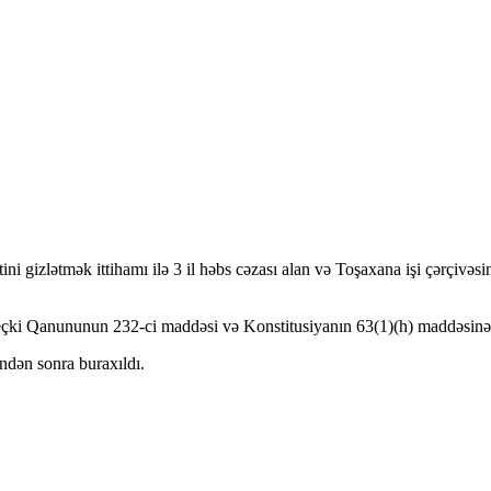
tini gizlətmək ittihamı ilə 3 il həbs cəzası alan və Toşaxana işi çərçivə
eçki Qanununun 232-ci maddəsi və Konstitusiyanın 63(1)(h) maddəsinə ə
ndən sonra buraxıldı.