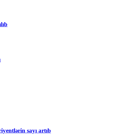
lıb
ı
iyentlərin sayı artıb