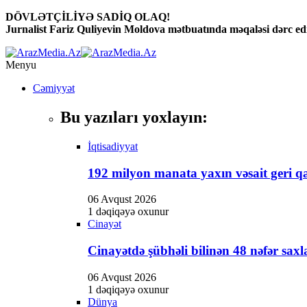
DÖVLƏTÇİLİYƏ SADİQ OLAQ!
Jurnalist Fariz Quliyevin Moldova mətbuatında məqaləsi dərc edi
Menyu
Cəmiyyət
Bu yazıları yoxlayın:
İqtisadiyyat
192 milyon manata yaxın vəsait geri qa
06 Avqust 2026
1 dəqiqəyə oxunur
Cinayət
Cinayətdə şübhəli bilinən 48 nəfər saxl
06 Avqust 2026
1 dəqiqəyə oxunur
Dünya