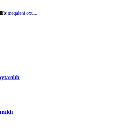
lib:
məqaləni oxu...
ytarılıb
anıldı