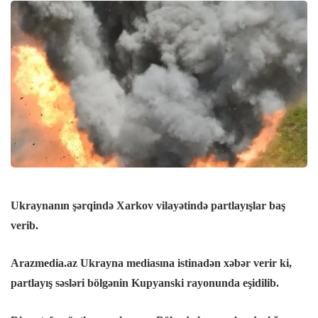
Hacklink panel
Hacklink panel
Hacklink panel
Hacklink panel
Hacklink panel
Ukraynanın şərqində Xarkov vilayətində partlayışlar baş
Hacklink Panel
verib.
Hacklink panel
Arazmedia.az Ukrayna mediasına istinadən xəbər verir ki,
partlayış səsləri bölgənin Kupyanski rayonunda eşidilib.
Hacklink giriş