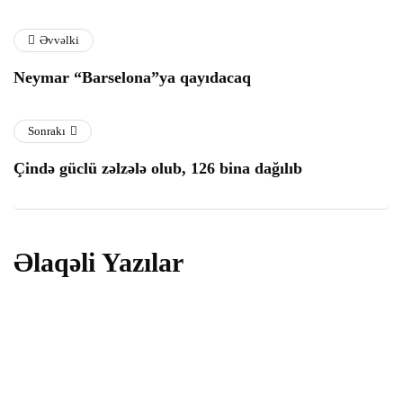
Əvvəlki
Hacklink panel
Neymar “Barselona”ya qayıdacaq
Hacklink panel
Sonrakı
Hacklink panel
Çində güclü zəlzələ olub, 126 bina dağılıb
Hacklink panel
Hacklink panel
Əlaqəli Yazılar
Hacklink panel
Hacklink panel
hadisə
Bakıda gül mağazasında partlayış
23 Fevral 2026
Hacklink panel