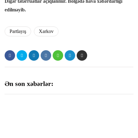
Digər təfərrüatlar açıqlanmır. Bölgədə hava xəbərdarlığı
Hacklink panel
edilməyib.
Hacklink Panel
Partlayış
Xarkov
Hacklink panel
Hacklink panel
Hacklink panel
Ən son xəbərlər:
Hacklink Panel
Hacklink panel
Hacklink panel
Hacklink Panel