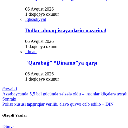
06 Avqust 2026
1 dəqiqəyə oxunur
İqtisadiyyat
Dollar almaq istəyənlərin nəzərinə!
06 Avqust 2026
1 dəqiqəyə oxunur
İdman
"Qarabağ” “Dinamo”ya qarşı
06 Avqust 2026
1 dəqiqəyə oxunur
Əvvəlki
Azərbaycanda 5,5 bal gücündə zəlzələ oldu – insanlar küçələrə axışdı
Sonrakı
Polisə xüsusi tapşırıqlar verilib, əlavə qüvvə cəlb edilib – DİN
Əlaqəli Yazılar
Dünya