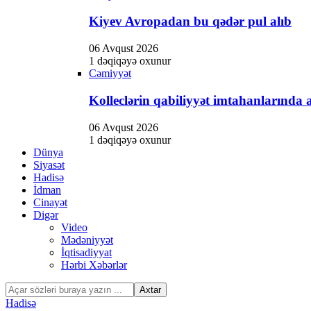
Kiyev Avropadan bu qədər pul alıb
06 Avqust 2026
1 dəqiqəyə oxunur
Cəmiyyət
Kolleclərin qabiliyyət imtahanlarında a
06 Avqust 2026
1 dəqiqəyə oxunur
Dünya
Siyasət
Hadisə
İdman
Cinayət
Digər
Video
Mədəniyyət
İqtisadiyyat
Hərbi Xəbərlər
Hadisə