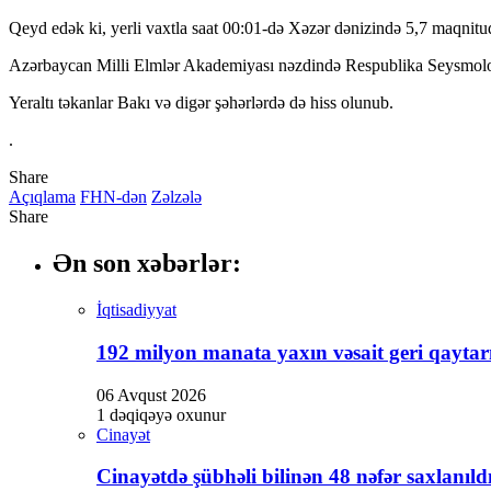
Qeyd edək ki, yerli vaxtla saat 00:01-də Xəzər dənizində 5,7 maqnitu
Azərbaycan Milli Elmlər Akademiyası nəzdində Respublika Seysmoloji
Yeraltı təkanlar Bakı və digər şəhərlərdə də hiss olunub.
.
Share
Açıqlama
FHN-dən
Zəlzələ
Share
Ən son xəbərlər:
İqtisadiyyat
192 milyon manata yaxın vəsait geri qaytarı
06 Avqust 2026
1 dəqiqəyə oxunur
Cinayət
Cinayətdə şübhəli bilinən 48 nəfər saxlanıld