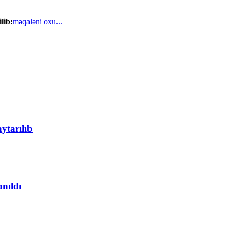
lib:
məqaləni oxu...
ytarılıb
anıldı