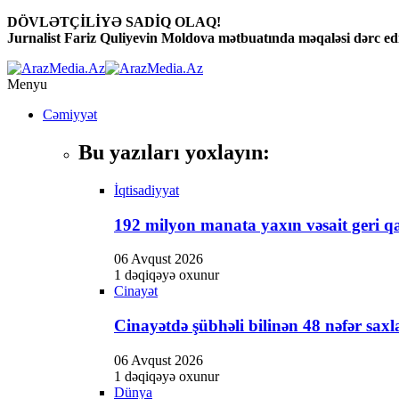
DÖVLƏTÇİLİYƏ SADİQ OLAQ!
Jurnalist Fariz Quliyevin Moldova mətbuatında məqaləsi dərc edi
Menyu
Cəmiyyət
Bu yazıları yoxlayın:
İqtisadiyyat
192 milyon manata yaxın vəsait geri qa
06 Avqust 2026
1 dəqiqəyə oxunur
Cinayət
Cinayətdə şübhəli bilinən 48 nəfər saxl
06 Avqust 2026
1 dəqiqəyə oxunur
Dünya