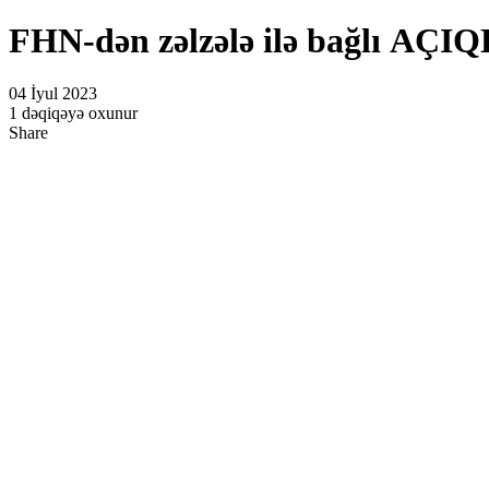
FHN-dən zəlzələ ilə bağlı AÇ
04 İyul 2023
1 dəqiqəyə oxunur
Share