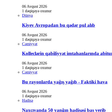
06 Avqust 2026
1 dəqiqəyə oxunur
Dünya
Kiyev Avropadan bu qədər pul alıb
06 Avqust 2026
1 dəqiqəyə oxunur
Cəmiyyət
Kolleclərin qabiliyyət imtahanlarında abitur
06 Avqust 2026
1 dəqiqəyə oxunur
Cəmiyyət
Bu rayonlarda yağış yağıb - Faktiki hava
06 Avqust 2026
1 dəqiqəyə oxunur
Hadisə
Naxçıvanda 50 yanğın hadisəsi baş verib