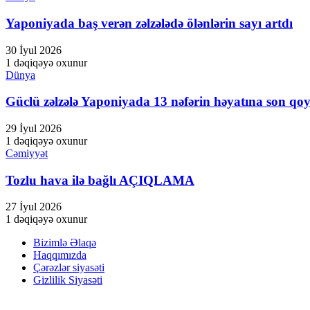
Yaponiyada baş verən zəlzələdə ölənlərin sayı artdı
30 İyul 2026
1 dəqiqəyə oxunur
Dünya
Güclü zəlzələ Yaponiyada 13 nəfərin həyatına son qo
29 İyul 2026
1 dəqiqəyə oxunur
Cəmiyyət
Tozlu hava ilə bağlı AÇIQLAMA
27 İyul 2026
1 dəqiqəyə oxunur
Bizimlə Əlaqə
Haqqımızda
Çərəzlər siyasəti
Gizlilik Siyasəti