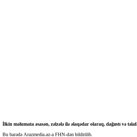
İlkin məlumata əsasən, zəlzələ ilə əlaqədar olaraq, dağıntı və tə
Bu barədə Arazmedia.az-a FHN-dən bildirilib.