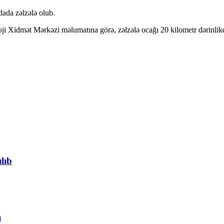
dada zəlzələ olub.
 Xidmət Mərkəzi məlumatına görə, zəlzələ ocağı 20 kilometr dərinlikd
lıb
ı