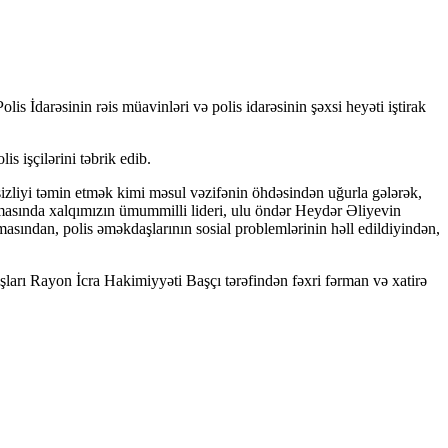
 İdarəsinin rəis müavinləri və polis idarəsinin şəxsi heyəti iştirak
s işçilərini təbrik edib.
izliyi təmin etmək kimi məsul vəzifənin öhdəsindən uğurla gələrək,
laşmasında xalqımızın ümummilli lideri, ulu öndər Heydər Əliyevin
sından, polis əməkdaşlarının sosial problemlərinin həll edildiyindən,
ları Rayon İcra Hakimiyyəti Başçı tərəfindən fəxri fərman və xatirə