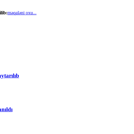
lib:
məqaləni oxu...
ytarılıb
anıldı