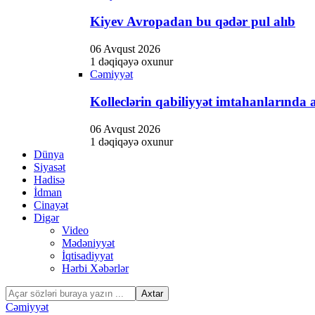
klink panel
Kiyev Avropadan bu qədər pul alıb
klink panel
klink Panel
06 Avqust 2026
1 dəqiqəyə oxunur
klink panel
Cəmiyyət
klink giriş
Kolleclərin qabiliyyət imtahanlarında a
klink panel
06 Avqust 2026
1 dəqiqəyə oxunur
klink Panel
Dünya
Siyasət
klink panel
Hadisə
klink panel
İdman
Cinayət
klink panel
Digər
Video
klink Panel
Mədəniyyət
İqtisadiyyat
klink panel
Hərbi Xəbərlər
klink panel
Cəmiyyət
klink Panel