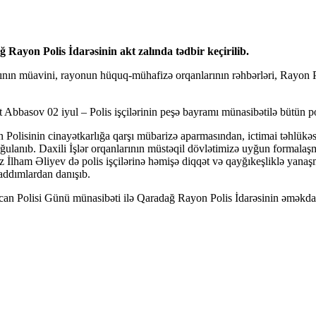
ğ Rayon Polis İdarəsinin akt zalında tədbir keçirilib.
nın müavini, rayonun hüquq-mühafizə orqanlarının rəhbərləri, Rayon Polis
 Abbasov 02 iyul – Polis işçilərinin peşə bayramı münasibətilə bütün poli
olisinin cinayətkarlığa qarşı mübarizə aparmasından, ictimai təhlükəs
i vurğulanıb. Daxili İşlər orqanlarının müstəqil dövlətimizə uyğun forma
lham Əliyev də polis işçilərinə həmişə diqqət və qayğıkeşliklə yanaşma
n addımlardan danışıb.
can Polisi Günü münasibəti ilə Qaradağ Rayon Polis İdarəsinin əməkdaş