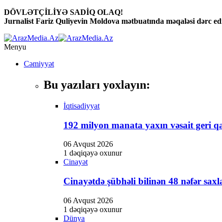
DÖVLƏTÇİLİYƏ SADİQ OLAQ!
klink panel
Jurnalist Fariz Quliyevin Moldova mətbuatında məqaləsi dərc edi
klink panel
Menyu
klink paketleri
Cəmiyyət
cklink
Bu yazıları yoxlayın:
cklink
cklink
İqtisadiyyat
cklink
192 milyon manata yaxın vəsait geri qa
klink panel
06 Avqust 2026
1 dəqiqəyə oxunur
klink panel
Cinayət
klink panel
Cinayətdə şübhəli bilinən 48 nəfər saxl
klink panel
06 Avqust 2026
klink panel
1 dəqiqəyə oxunur
Dünya