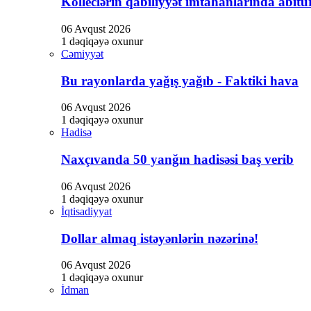
Kolleclərin qabiliyyət imtahanlarında abitur
klink panel
06 Avqust 2026
klink panel
1 dəqiqəyə oxunur
Cəmiyyət
klink panel
klink Panel
Bu rayonlarda yağış yağıb - Faktiki hava
cklink
06 Avqust 2026
1 dəqiqəyə oxunur
cklink
Hadisə
cklink
Naxçıvanda 50 yanğın hadisəsi baş verib
klink panel
06 Avqust 2026
klink panel
1 dəqiqəyə oxunur
İqtisadiyyat
cklink
Dollar almaq istəyənlərin nəzərinə!
cklink
06 Avqust 2026
y Hacklink
1 dəqiqəyə oxunur
İdman
cklink