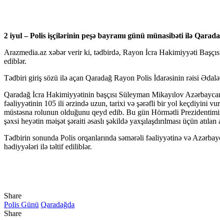
klink panel
klink panel
2 iyul – Polis işçilərinin peşə bayramı günü münasibəti ilə Qarada
klink panel
Arazmedia.az xəbər verir ki, tədbirdə, Rayon İcra Hakimiyyəti Başçısı
klink panel
ediblər.
klink panel
Tədbiri giriş sözü ilə açan Qaradağ Rayon Polis İdarəsinin rəisi Ədalət
klink panel
Qaradağ İcra Hakimiyyətinin başçısı Süleyman Mikayılov Azərbaycan P
fəaliyyətinin 105 ili ərzində uzun, tarixi və şərəfli bir yol keçdiyin
klink panel
müstəsna rolunun olduğunu qeyd edib. Bu gün Hörmətli Prezidentimiz İ
şəxsi heyətin məişət şəraiti əsaslı şəkildə yaxşılaşdırılması üçün atıla
klink panel
Tədbirin sonunda Polis orqanlarında səmərəli fəaliyyətinə və Azərbay
klink panel
hədiyyələri ilə təltif ediliblər.
klink panel
klink panel
klink panel
Share
Polis Günü
Qaradağda
klink panel
Share