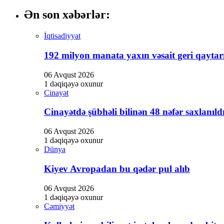
klink panel
Ən son xəbərlər:
klink panel
İqtisadiyyat
klink Panel
192 milyon manata yaxın vəsait geri qaytarı
uminati
06 Avqust 2026
cklink
1 dəqiqəyə oxunur
Cinayət
klink Panel
cklink
Cinayətdə şübhəli bilinən 48 nəfər saxlanıld
klink panel
06 Avqust 2026
1 dəqiqəyə oxunur
klink Panel
Dünya
klink Panel
Kiyev Avropadan bu qədər pul alıb
klink Panel
06 Avqust 2026
sal Oku
1 dəqiqəyə oxunur
Cəmiyyət
cklink