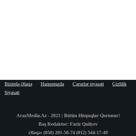
29 İyul 2026
cəmiyyət
Xəzərdə batan 3 nəfərin axtarışları davam
edir
24 İyul 2026
Bizimlə Əlaqə
Haqqımızda
Çərəzlər siyasəti
Gizlilik
Siyasəti
ArazMedia.Az - 2021 | Bütün Hüquqlar Qorunur!
Baş Redaktor: Fariz Quliyev
Əlaqə: (050) 201-50-74 (012) 544-17-49