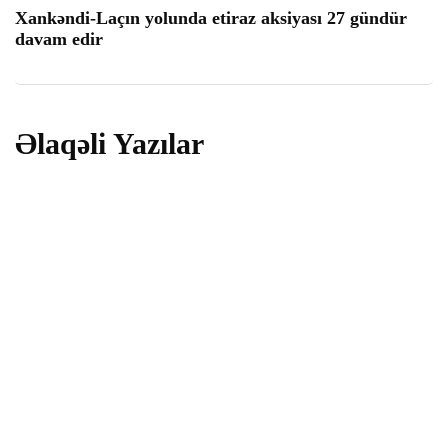
Xankəndi-Laçın yolunda etiraz aksiyası 27 gündür
davam edir
Əlaqəli Yazılar
dünya
Yaponiyada baş verən zəlzələdə ölənlərin
sayı artdı
30 İyul 2026
dünya
Güclü zəlzələ Yaponiyada 13 nəfərin
həyatına son qoydu