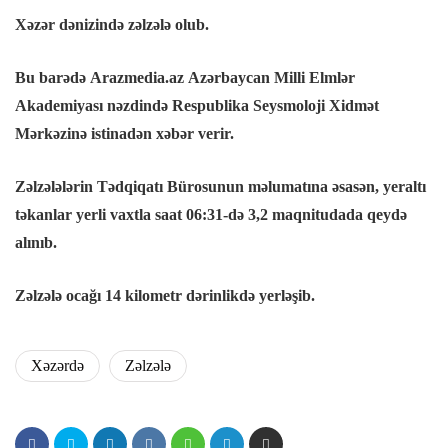
Xəzər dənizində zəlzələ olub.
Bu barədə Arazmedia.az Azərbaycan Milli Elmlər
Akademiyası nəzdində Respublika Seysmoloji Xidmət
Mərkəzinə istinadən xəbər verir.
Zəlzələlərin Tədqiqatı Bürosunun məlumatına əsasən, yeraltı
təkanlar yerli vaxtla saat 06:31-də 3,2 maqnitudada qeydə
alınıb.
Zəlzələ ocağı 14 kilometr dərinlikdə yerləşib.
Xəzərdə
Zəlzələ