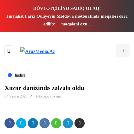
DÖVLƏTÇİLİYƏ SADİQ OLAQ!
Jurnalist Fariz Quliyevin Moldova mətbuatında məqaləsi dərc
edilib:
məqaləni oxu...
eri
hadisə
Xəzər dənizində zəlzələ oldu
07 Yanvar 2023
1 dəqiqəyə oxunur