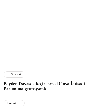
Dollar almaq istəyənlərin
"Qarabağ” “Dinamo”ya
nəzərinə!
qarşı
06 Avqust 2026
06 Avqust 2026
Əvvəlki
Bayden Davosda keçiriləcək Dünya İqtisadi
Forumuna getməyəcək
Sonrakı