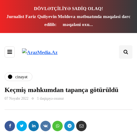
k panel
DÖVLƏTÇİLİYƏ SADİQ OLAQ!
Jurnalist Fariz Quliyevin Moldova mətbuatında məqaləsi dərc
k panel
edilib:
məqaləni oxu...
 paketleri
k
k
cinayət
k
Keçmiş məhkumdan tapança götürüldü
07 Noyabr 2022
1 dəqiqəyə oxunur
k
k panel
k panel