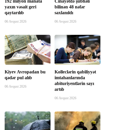
192 milyon manata
Cinayətdə şübhəli
yaxın vəsait geri
bilinən 48 nəfər
qaytarılıb
saxlanıldı
06 Avqust 2026
06 Avqust 2026
Kiyev Avropadan bu
Kolleclərin qabiliyyət
qədər pul alıb
imtahanlarında
abituriyentlərin sayı
06 Avqust 2026
artıb
06 Avqust 2026