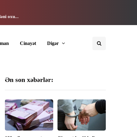
əni oxu...
dman
Cinayət
Digər
Ən son xəbərlər: