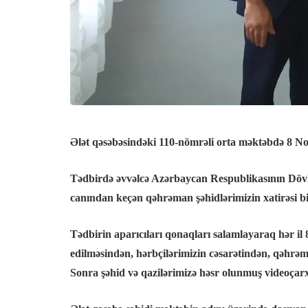
Ələt qəsəbəsindəki 110-nömrəli orta məktəbdə 8 No
Tədbirdə əvvəlcə Azərbaycan Respublikasının Dövl
canından keçən qəhrəman şəhidlərimizin xatirəsi bir
Tədbirin aparıcıları qonaqları salamlayaraq hər il
edilməsindən, hərbçilərimizin cəsarətindən, qəhrəm
Sonra şəhid və qazilərimizə həsr olunmuş videoçar