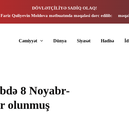
DÖVLƏTÇİLİYƏ SADİQ OLAQ!
 Fariz Quliyevin Moldova mətbuatında məqaləsi dərc edilib:
məqal
Cəmiyyət
Dünya
Siyasət
Hadisə
İ
əbdə 8 Noyabr-
r olunmuş