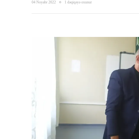
04 Noyabr 2022
1 dəqiqəyə oxunur