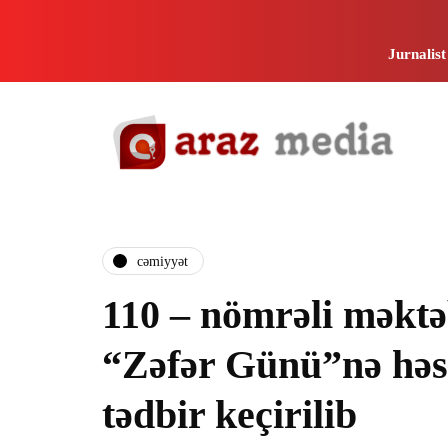
Jurnalist
i
cəmiyyət
110 – nömrəli məkt
“Zəfər Günü”nə həs
tədbir keçirilib