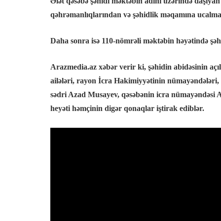
Ələt qəsəbə şəhidi məktəbin adını üzərində daşıya
qəhrəmanlıqlarından və şəhidlik məqamına ucalmala
Daha sonra isə 110-nömrəli məktəbin həyətində şəh
Arazmedia.az xəbər verir ki, şəhidin abidəsinin açıl
ailələri, rayon İcra Hakimiyyətinin nümayəndələri,
sədri Azad Musayev, qəsəbənin icra nümayəndəsi Al
heyəti həmçinin digər qonaqlar iştirak ediblər.