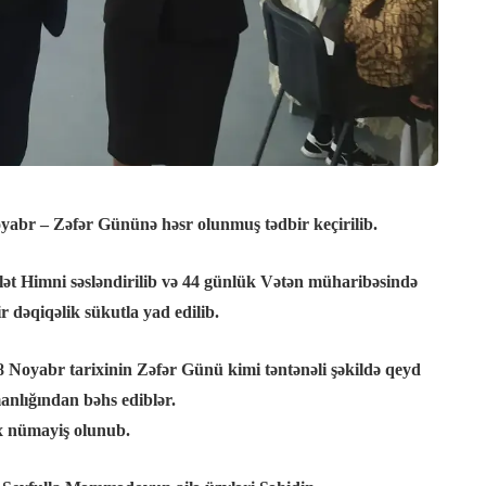
yabr – Zəfər Gününə həsr olunmuş tədbir keçirilib.
ət Himni səsləndirilib və 44 günlük Vətən müharibəsində
 dəqiqəlik sükutla yad edilib.
 8 Noyabr tarixinin Zəfər Günü kimi təntənəli şəkildə qeyd
anlığından bəhs ediblər.
x nümayiş olunub.