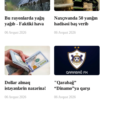
Bu rayonlarda yağış
Naxçıvanda 50 yanğın
yağıb - Faktiki hava
hadisəsi baş verib
06 Avqust 2026
06 Avqust 2026
Dollar almaq
"Qarabağ”
istəyənlərin nəzərinə!
“Dinamo”ya qarşı
06 Avqust 2026
06 Avqust 2026