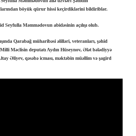
n Seyfulla Məmmədovun ailə üzvləri Şəhidin
rından böyük qürur hissi keçirdiklərini bildiriblər.
id Seyfulla Məmmədovun abidəsinin açılışı olub.
ışında Qarabağ müharibəsi əlilləri, veteranları, şəhid
 Milli Məclisin deputatı Aydın Hüseynov, Ələt bələdiyyə
tay Əliyev, qəsəbə icması, məktəbin müəllim və şagird