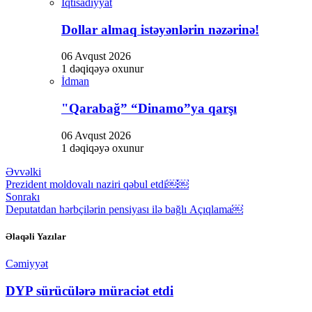
İqtisadiyyat
Hacklink
Dollar almaq istəyənlərin nəzərinə!
Hacklink panel
06 Avqust 2026
1 dəqiqəyə oxunur
Hacklink panel
İdman
Hacklink panel
"Qarabağ” “Dinamo”ya qarşı
Hacklink panel
06 Avqust 2026
Hacklink panel
1 dəqiqəyə oxunur
Hacklink panel
Əvvəlki
Prezident moldovalı naziri qəbul etdi￼￼
Hacklink panel
Sonrakı
Deputatdan hərbçilərin pensiyası ilə bağlı Açıqlama￼
Hacklink panel
Hacklink panel
Əlaqəli Yazılar
Hacklink panel
Cəmiyyət
Hacklink panel
DYP sürücülərə müraciət etdi
Hacklink panel