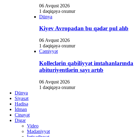
Hacklink panel
06 Avqust 2026
Hacklink panel
1 dəqiqəyə oxunur
Dünya
Hacklink Panel
Kiyev Avropadan bu qədər pul alıb
Hacklink panel
06 Avqust 2026
Hacklink giriş
1 dəqiqəyə oxunur
Cəmiyyət
Hacklink panel
Kolleclərin qabiliyyət imtahanlarında
Hacklink Panel
abituriyentlərin sayı artıb
Hacklink panel
06 Avqust 2026
Hacklink panel
1 dəqiqəyə oxunur
Dünya
Hacklink panel
Siyasət
Hadisə
Hacklink Panel
İdman
Hacklink panel
Cinayət
Digər
Hacklink panel
Video
Mədəniyyət
Hacklink Panel
İqtisadiyyat