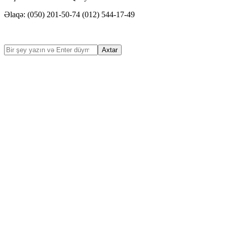
deneme bonusu veren siteler
Əlaqə: (050) 201-50-74 (012) 544-17-49
slot siteleri
marsbahis giriş telegram
marsbahis giriş
jojobet giriş
jojobet
nerobet
jojobet güncel giriş
pulibet
dizipal
jojobet güncel giriş
pulibet
meritking