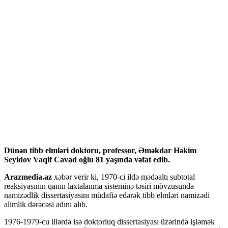
Hacklink panel
Hacklink panel
Hacklink panel
Hacklink panel
Hacklink panel
Hacklink panel
Hacklink panel
Hacklink panel
Hacklink panel
Dünən tibb elmləri doktoru, professor, Əməkdar Həkim
Seyidov Vaqif Cavad oğlu 81 yaşında vəfat edib.
Hacklink panel
Arazmedia.az
xəbər verir ki, 1970-ci ildə mədəaltı subtotal
Hacklink panel
reaksiyasının qanın laxtalanma sisteminə təsiri mövzusunda
namizədlik dissertasiyasını müdafiə edərək tibb elmləri namizədi
Hacklink panel
alimlik dərəcəsi adını alıb.
Hacklink panel
1976-1979-cu illərdə isə doktorluq dissertasiyası üzərində işləmək