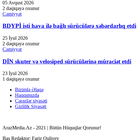
05 Avqust 2026
2 dəqiqəyə oxunur
Masal oku
Cəmiyyət
Hacklink satın al
BDYPİ isti hava ilə bağlı sürücülərə xəbərdarlıq etdi
Hacklink Panel
25 İyul 2026
Alpha Fuel Pro
2 dəqiqəyə oxunur
Cəmiyyət
boostaro review
DİN skuter və velosiped sürücülərinə müraciət etdi
Brain Savior Review
NervEase
23 İyul 2026
1 dəqiqəyə oxunur
Nitric Boost
Bizimlə Əlaqə
Nitric Boost Ultra
Haqqımızda
Çərəzlər siyasəti
Yu sleep review
Gizlilik Siyasəti
trimology review
alpha fuel pro
ArazMedia.Az - 2021 | Bütün Hüquqlar Qorunur!
trimology review
Baş Redaktor: Fariz Quliyev