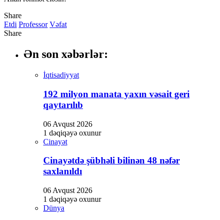
Hacklink panel
Share
Hacklink panel
Etdi
Professor
Vəfat
Share
Hacklink panel
Ən son xəbərlər:
Hacklink Panel
Hacklink
İqtisadiyyat
Hacklink
192 milyon manata yaxın vəsait geri
qaytarılıb
Hacklink
Hacklink panel
06 Avqust 2026
1 dəqiqəyə oxunur
Hacklink panel
Cinayət
Hacklink
Cinayətdə şübhəli bilinən 48 nəfər
saxlanıldı
Hacklink
Buy Hacklink
06 Avqust 2026
1 dəqiqəyə oxunur
Hacklink
Dünya