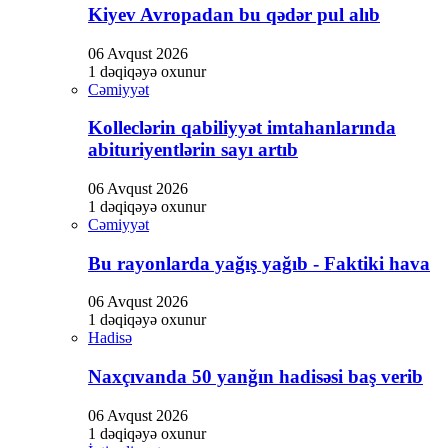
Hacklink
Kiyev Avropadan bu qədər pul alıb
Hacklink satın al
06 Avqust 2026
1 dəqiqəyə oxunur
Hacklink panel
Cəmiyyət
Hacklink panel
Kolleclərin qabiliyyət imtahanlarında
Hacklink panel
abituriyentlərin sayı artıb
Hacklink panel
06 Avqust 2026
1 dəqiqəyə oxunur
Hacklink panel
Cəmiyyət
Hacklink panel
Bu rayonlarda yağış yağıb - Faktiki hava
Hacklink panel
06 Avqust 2026
Hacklink panel
1 dəqiqəyə oxunur
Hadisə
Hacklink panel
Naxçıvanda 50 yanğın hadisəsi baş verib
Hacklink panel
Hacklink panel
06 Avqust 2026
1 dəqiqəyə oxunur
Hacklink panel