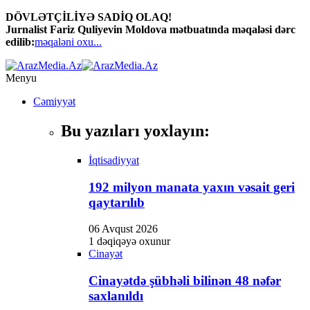
DÖVLƏTÇİLİYƏ SADİQ OLAQ!
Hacklink panel
Jurnalist Fariz Quliyevin Moldova mətbuatında məqaləsi dərc
edilib:
məqaləni oxu...
Hacklink panel
Backlink paketleri
Menyu
Hacklink
Cəmiyyət
Hacklink
Bu yazıları yoxlayın:
Hacklink
İqtisadiyyat
Hacklink
192 milyon manata yaxın vəsait geri
Hacklink panel
qaytarılıb
Hacklink panel
06 Avqust 2026
Hacklink panel
1 dəqiqəyə oxunur
Cinayət
Hacklink panel
Cinayətdə şübhəli bilinən 48 nəfər
Hacklink panel
saxlanıldı