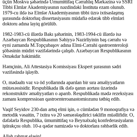
üçün Moskva şəhərində Ümumittifaq Cərrahlıq Mərkəzinə və SSRİ
Hacklink panel
Tibbi Elmlər Akademiyasının nəzdindəki İnstituta ezam olunub.
1979-cu ildə isə Elmlər Akademiyasının tibbi üzrə ixtisaslaşmış
Hacklink panel
şurasında doktorluq dissertasiyasını müdafiə edərək tibb elmləri
doktoru adına layiq görülüb.
Hacklink Panel
1982-1983-cü illərdə Bakı şəhərinin, 1983-1994-cü illərdə isə
Illuminati
Azərbaycan Respublikasının Səhiyyə Nazirliyinin baş cərrahı və
eyni zamanda M.Topçubaşov adına Elmi-Cərrahi qastroenteroloji
Hacklink
şöbəsinin müdiri vəzifələrində çalışıb. Azərbaycan Respublikasının
Əməkdar həkimidir.
Hacklink Panel
Həmçinin, Ali Attestasiya Komissiyası Ekspert şurasının sədri
Hacklink
vəzifəsində işləyib.
Hacklink panel
O, mədəaltı vəz və öd yollarında aparılan bir sıra əməliyyatların
mütəxəssisidir. Respublikada ilk dəfə qanın aortası üzərində
Hacklink Panel
rekonstruktiv əməliyyatları o aparıb. Respublikada mədə rezeksiyası
Hacklink Panel
zamanı kompressioan qastroenteroanastomiozunu tətbiq edib.
Hacklink Panel
Vaqif Seyidov 230-dan artıq elmi işin, o cümlədən 9 monoqrafiya və
metodik vəsaitin, 7 ixtira və 20 səmərələşdirici təklifin müəllifidir. O,
Masal Oku
dəfələrlə Respublika, ümumittifaq və Beynəlxalq konfederasiyaların
iştirakçısı olub. 10-a qədər namizədə və doktorlara rəhbərlik edib.
Hacklink
Allah rəhmət eləsin!