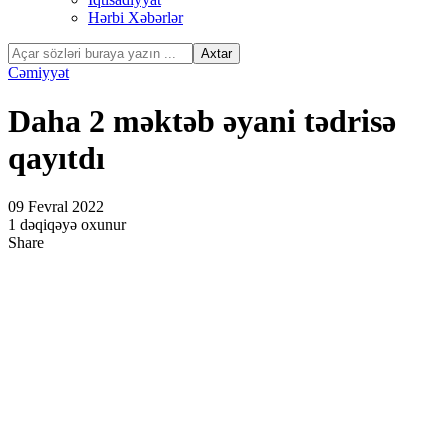
Hərbi Xəbərlər
Cəmiyyət
Daha 2 məktəb əyani tədrisə
qayıtdı
09 Fevral 2022
1 dəqiqəyə oxunur
Share