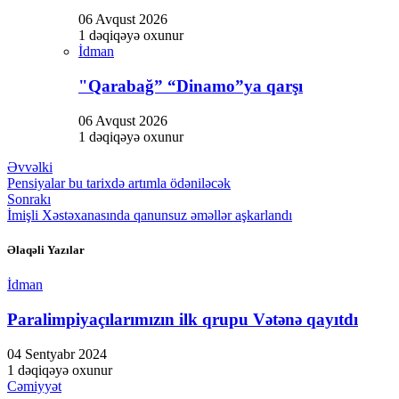
06 Avqust 2026
1 dəqiqəyə oxunur
İdman
"Qarabağ” “Dinamo”ya qarşı
06 Avqust 2026
1 dəqiqəyə oxunur
Əvvəlki
Pensiyalar bu tarixdə artımla ödəniləcək
Sonrakı
İmişli Xəstəxanasında qanunsuz əməllər aşkarlandı
Əlaqəli Yazılar
İdman
Paralimpiyaçılarımızın ilk qrupu Vətənə qayıtdı
04 Sentyabr 2024
1 dəqiqəyə oxunur
Cəmiyyət