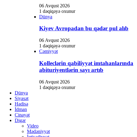
06 Avqust 2026
1 dəqiqəyə oxunur
Dünya
Kiyev Avropadan bu qədər pul alıb
06 Avqust 2026
1 dəqiqəyə oxunur
Cəmiyyət
Kolleclərin qabiliyyət imtahanlarında
abituriyentlərin sayı artıb
06 Avqust 2026
1 dəqiqəyə oxunur
Dünya
Siyasət
Hadisə
İdman
Cinayət
Digər
Video
Mədəniyyət
İqtisadiyyat