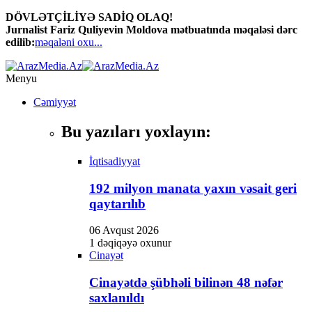
DÖVLƏTÇİLİYƏ SADİQ OLAQ!
Jurnalist Fariz Quliyevin Moldova mətbuatında məqaləsi dərc
edilib:
məqaləni oxu...
Menyu
Cəmiyyət
Bu yazıları yoxlayın:
İqtisadiyyat
192 milyon manata yaxın vəsait geri
qaytarılıb
06 Avqust 2026
1 dəqiqəyə oxunur
Cinayət
Cinayətdə şübhəli bilinən 48 nəfər
saxlanıldı