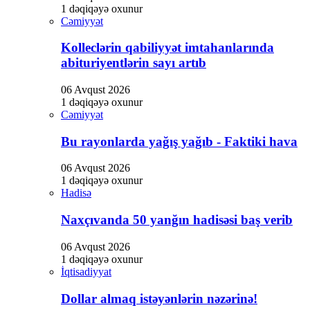
1 dəqiqəyə oxunur
Cəmiyyət
Kolleclərin qabiliyyət imtahanlarında
abituriyentlərin sayı artıb
06 Avqust 2026
1 dəqiqəyə oxunur
Cəmiyyət
Bu rayonlarda yağış yağıb - Faktiki hava
06 Avqust 2026
1 dəqiqəyə oxunur
Hadisə
Naxçıvanda 50 yanğın hadisəsi baş verib
06 Avqust 2026
1 dəqiqəyə oxunur
İqtisadiyyat
Dollar almaq istəyənlərin nəzərinə!