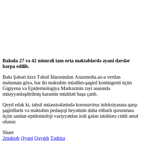
Bakıda 27 və 42 nömrəli tam orta məktəblərdə əyani dərslər
bərpa edilib.
Bakı Şəhəri üzrə Təhsil İdarəsindən Arazmedia.az-a verilən
məlumata görə, hər iki məktəbin müəllim-şagird kontingenti üçün
Gigiyena və Epidemiologiya Mərkəzinin rəyi əsasında
müəyyənləşdirilmiş karantin müddəti başa çatıb.
Qeyd edək ki, təhsil müəssisələrində koronavirus infeksiyasına qarşı
şagirdlərin və məktəbin pedaqoji heyətinin daha etibarlı qorunması
üçün sanitar-epidemioloji vəziyyətdən irəli gələn tələblərə ciddi əməl
olunur.
Share
2məktəb
Əyani
Qayıtdı
Tədrisə