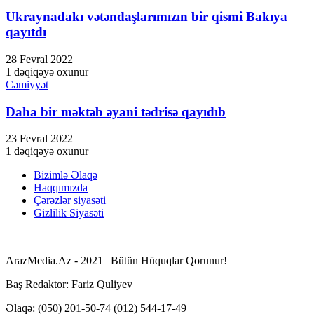
Ukraynadakı vətəndaşlarımızın bir qismi Bakıya
qayıtdı
28 Fevral 2022
1 dəqiqəyə oxunur
Cəmiyyət
Daha bir məktəb əyani tədrisə qayıdıb
23 Fevral 2022
1 dəqiqəyə oxunur
Bizimlə Əlaqə
Haqqımızda
Çərəzlər siyasəti
Gizlilik Siyasəti
ArazMedia.Az - 2021 | Bütün Hüquqlar Qorunur!
Baş Redaktor: Fariz Quliyev
Əlaqə: (050) 201-50-74 (012) 544-17-49