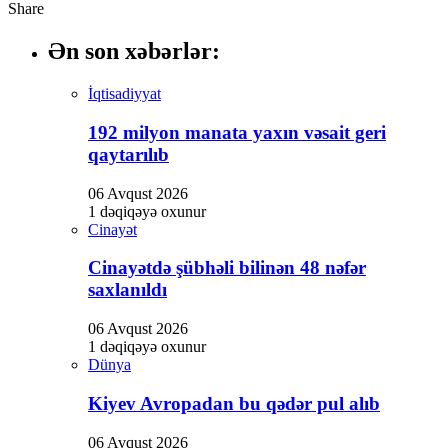
Share
Ən son xəbərlər:
İqtisadiyyat
192 milyon manata yaxın vəsait geri
qaytarılıb
06 Avqust 2026
1 dəqiqəyə oxunur
Cinayət
Cinayətdə şübhəli bilinən 48 nəfər
saxlanıldı
06 Avqust 2026
1 dəqiqəyə oxunur
Dünya
Kiyev Avropadan bu qədər pul alıb
06 Avqust 2026