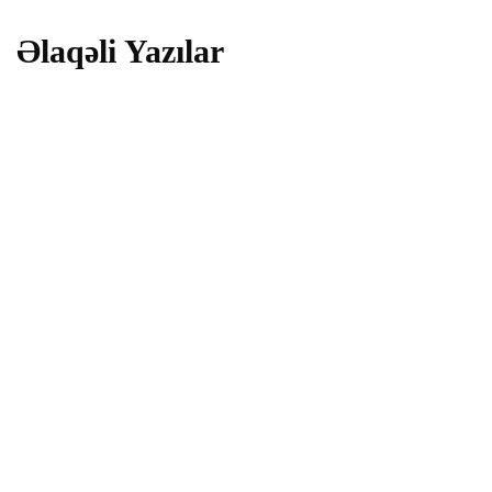
Əlaqəli Yazılar
i̇qtisadiyyat
Pensiyalar bu qədər artırılacaq - Rəqəm
açıqlandı
09 Fevral 2026
cəmiyyət
Əmək pensiyaları artırılacaq - Prezidentdən
SƏRƏNCAM
09 Fevral 2026