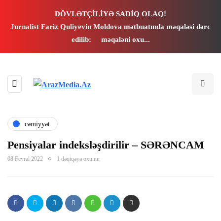
DÖVLƏTÇİLİYƏ SADİQ OLAQ!
Jurnalist Fariz Quliyevin Moldova mətbuatında məqaləsi dərc
edilib:
məqaləni oxu...
i
cəmiyyət
Pensiyalar indeksləşdirilir – SƏRƏNCAM
08 Fevral 2022
1 dəqiqəyə oxunur