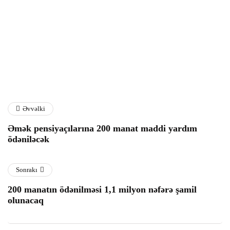
Rusiya Kiyevə hava
Azərbaycanda donuzlarla
hücumları təşkil edib
bağlı monitorinqlər
keçiriləcək
05 Avqust 2026
05 Avqust 2026
Əvvəlki
Əmək pensiyaçılarına 200 manat maddi yardım
ödəniləcək
Sonrakı
200 manatın ödənilməsi 1,1 milyon nəfərə şamil
olunacaq