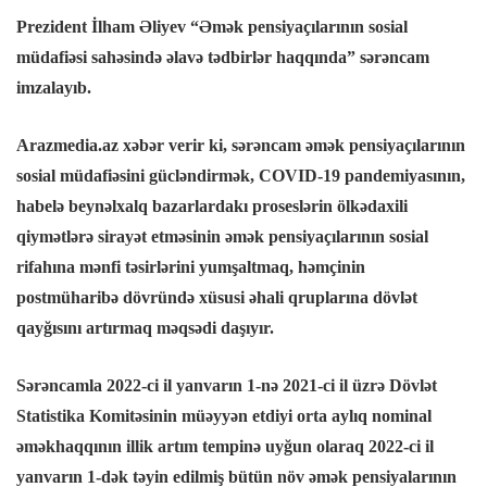
Prezident İlham Əliyev “Əmək pensiyaçılarının sosial
müdafiəsi sahəsində əlavə tədbirlər haqqında” sərəncam
imzalayıb.
Arazmedia.az xəbər verir ki, sərəncam əmək pensiyaçılarının
sosial müdafiəsini gücləndirmək, COVID-19 pandemiyasının,
habelə beynəlxalq bazarlardakı proseslərin ölkədaxili
qiymətlərə sirayət etməsinin əmək pensiyaçılarının sosial
rifahına mənfi təsirlərini yumşaltmaq, həmçinin
postmüharibə dövründə xüsusi əhali qruplarına dövlət
qayğısını artırmaq məqsədi daşıyır.
Sərəncamla 2022-ci il yanvarın 1-nə 2021-ci il üzrə Dövlət
Statistika Komitəsinin müəyyən etdiyi orta aylıq nominal
əməkhaqqının illik artım tempinə uyğun olaraq 2022-ci il
yanvarın 1-dək təyin edilmiş bütün növ əmək pensiyalarının