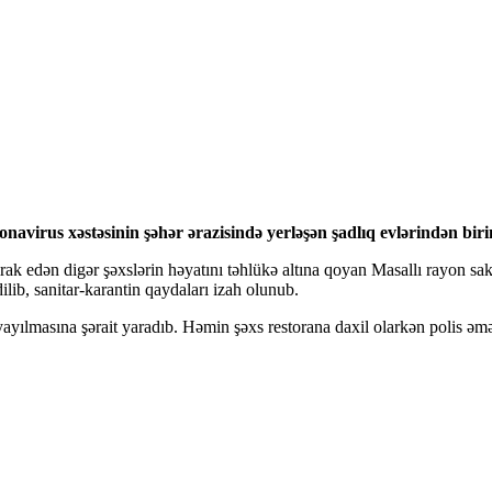
avirus xəstəsinin şəhər ərazisində yerləşən şadlıq evlərindən birind
ak edən digər şəxslərin həyatını təhlükə altına qoyan Masallı rayon s
ilib, sanitar-karantin qaydaları izah olunub.
ayılmasına şərait yaradıb. Həmin şəxs restorana daxil olarkən polis əmə