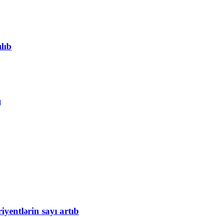
lıb
ı
iyentlərin sayı artıb