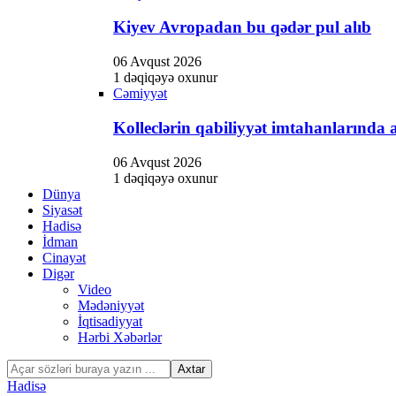
Kiyev Avropadan bu qədər pul alıb
06 Avqust 2026
1 dəqiqəyə oxunur
Cəmiyyət
Kolleclərin qabiliyyət imtahanlarında a
06 Avqust 2026
1 dəqiqəyə oxunur
Dünya
Siyasət
Hadisə
İdman
Cinayət
Digər
Video
Mədəniyyət
İqtisadiyyat
Hərbi Xəbərlər
Hadisə