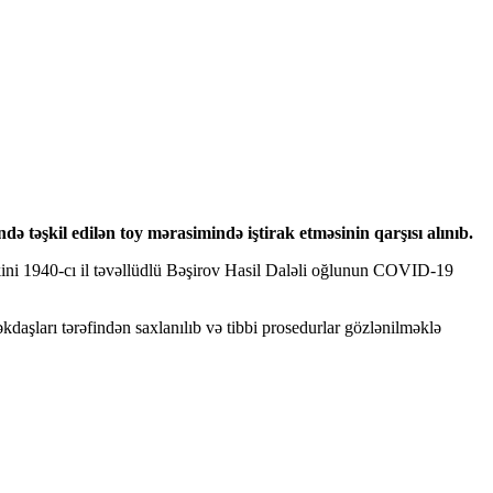
ə təşkil edilən toy mərasimində iştirak etməsinin qarşısı alınıb.
akini 1940-cı il təvəllüdlü Bəşirov Hasil Daləli oğlunun COVID-19
kdaşları tərəfindən saxlanılıb və tibbi prosedurlar gözlənilməklə