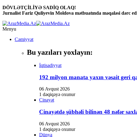
DÖVLƏTÇİLİYƏ SADİQ OLAQ!
Jurnalist Fariz Quliyevin Moldova mətbuatında məqaləsi dərc edi
Menyu
Cəmiyyət
Bu yazıları yoxlayın:
İqtisadiyyat
192 milyon manata yaxın vəsait geri qa
06 Avqust 2026
1 dəqiqəyə oxunur
Cinayət
Cinayətdə şübhəli bilinən 48 nəfər saxl
06 Avqust 2026
1 dəqiqəyə oxunur
Dünya