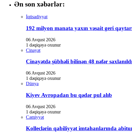
Ən son xəbərlər:
İqtisadiyyat
192 milyon manata yaxın vəsait geri qaytarı
06 Avqust 2026
1 dəqiqəyə oxunur
Cinayət
Cinayətdə şübhəli bilinən 48 nəfər saxlanıld
06 Avqust 2026
1 dəqiqəyə oxunur
Dünya
Kiyev Avropadan bu qədər pul alıb
06 Avqust 2026
1 dəqiqəyə oxunur
Cəmiyyət
Kolleclərin qabiliyyət imtahanlarında abitur