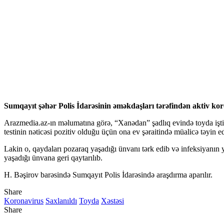
Sumqayıt şəhər Polis İdarəsinin əməkdaşları tərəfindən aktiv koron
Arazmedia.az-ın məlumatına görə, “Xanədan” şadlıq evində toyda iştir
testinin nəticəsi pozitiv olduğu üçün ona ev şəraitində müalicə təyin ed
Lakin o, qaydaları pozaraq yaşadığı ünvanı tərk edib və infeksiyanın y
yaşadığı ünvana geri qaytarılıb.
H. Bəşirov barəsində Sumqayıt Polis İdarəsində araşdırma aparılır.
Share
Koronavirus
Saxlanıldı
Toyda
Xəstəsi
Share