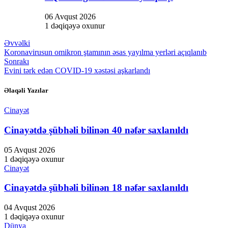
06 Avqust 2026
1 dəqiqəyə oxunur
Əvvəlki
Koronavirusun omikron ştamının əsas yayılma yerləri açıqlanıb
Sonrakı
Evini tərk edən COVID-19 xəstəsi aşkarlandı
Əlaqəli Yazılar
Cinayət
Cinayətdə şübhəli bilinən 40 nəfər saxlanıldı
05 Avqust 2026
1 dəqiqəyə oxunur
Cinayət
Cinayətdə şübhəli bilinən 18 nəfər saxlanıldı
04 Avqust 2026
1 dəqiqəyə oxunur
Dünya