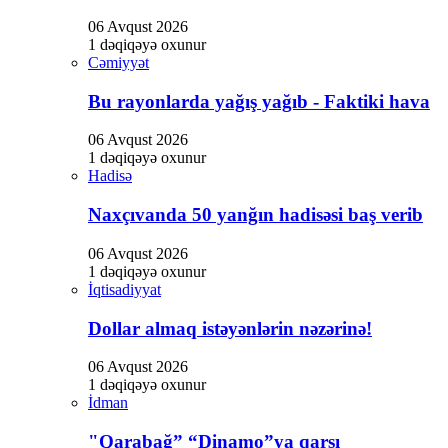
06 Avqust 2026
1 dəqiqəyə oxunur
Cəmiyyət
Bu rayonlarda yağış yağıb - Faktiki hava
06 Avqust 2026
1 dəqiqəyə oxunur
Hadisə
Naxçıvanda 50 yanğın hadisəsi baş verib
06 Avqust 2026
1 dəqiqəyə oxunur
İqtisadiyyat
Dollar almaq istəyənlərin nəzərinə!
06 Avqust 2026
1 dəqiqəyə oxunur
İdman
"Qarabağ” “Dinamo”ya qarşı