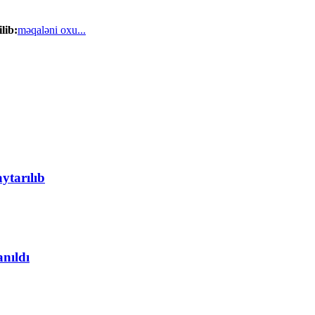
lib:
məqaləni oxu...
ytarılıb
anıldı