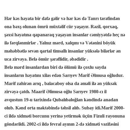
cklink panel
Hər kəs həyata bir dəfə gəlir və hər kəs də Tanrı tərəfindən
cklink Panel
ona bəxş olunan ömrü müxtəlif cür yaşayır. Rəzil, qorxaq,
şəxsi həyatına qapanaraq yaşayan insanlar cəmiyyətdə heç nə
cklink panel
ilə fərqlənmirlər . Yalnız mərd, xalqını və Vətənini böyük
məhəbbətlə sevən qartal timsallı insanlar yüksələ bilərlər ən
cklink panel
uca zirvəyə. Belə ömür şərəflidir, əbədidir .
cklink panel
Belə mərd insanlardan biri də ölümü ilə çoxlu sayda
insanların həyatını xilas edən Sarıyev Marif Əlmusa oğludur.
cklink Panel
Marif zahirən arıq , balacaboy olsa da əməli ilə ən yüksək
zirvəyə çatdı. Maarif Əlimusa oğlu Sarıyev 1980-cı il
cklink panel
avqustun 19-u tarixində Qubalıbaloğlan kəndində anadan
olub. Kənd orta məktəbində təhsil alıb. Subay idi.Marif 2000-
cklink panel
ci ildə xidməti borcunu yerinə yetirmək üçün Fizuli rayonuna
göndərildi. 2002-ci ildə fevral ayının 2-də xidməti vəzifəsini
cklink Panel