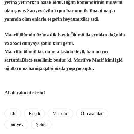
yerinə yetirərkən həlak oldu.Tağım komandirinin müavini
olan çavuş Sarıyev özünü qumbaranın üstünə atmaqla
cklink Panel
yanında olan onlarla əsgərin həyatını xilas etdi.
cklink panel
Maarif ölümün üzünə dik baxdı.Ölümü ilə yenidən doğuldu
və əbədi dünyaya şəhid kimi getdi.
cklink panel
Maarifin ölümü tək onun ailəsinin deyil, hamını çox
sartsıtdı.Bircə təsəllimiz budur ki, Marif və Marif kimi igid
cklink panel
oğullarımız həmişə qəlbimizdə yaşayacaqdır.
cklink satın al
Allah rəhmət eləsin!
cklink satın al
cklink Panel
20il
Keçdi
Maarifin
Olmasından
Sarıyev
Şəhid
cklink panel