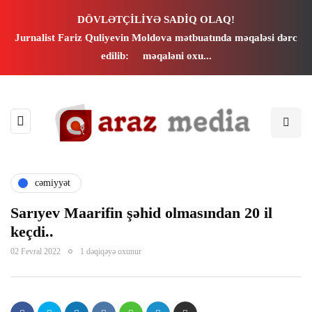
cklink panel
DÖVLƏTÇİLİYƏ SADİQ OLAQ!
Jurnalist Fariz Quliyevin Moldova mətbuatında məqaləsi dərc
cklink panel
edilib:
məqaləni oxu...
cklink paketleri
cklink
cklink
cəmiyyət
cklink
Sarıyev Maarifin şəhid olmasından 20 il
keçdi..
cklink
02 Fevral 2022
1 dəqiqəyə oxunur
cklink panel
cklink panel