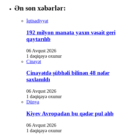
Ən son xəbərlər:
İqtisadiyyat
192 milyon manata yaxın vəsait geri
qaytarılıb
06 Avqust 2026
1 dəqiqəyə oxunur
Cinayət
Cinayətdə şübhəli bilinən 48 nəfər
saxlanıldı
06 Avqust 2026
1 dəqiqəyə oxunur
Dünya
Kiyev Avropadan bu qədər pul alıb
06 Avqust 2026
1 dəqiqəyə oxunur