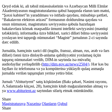
Qeyd edək ki, ali təhsil müəssisələrinin və Azərbaycan Milli Elmlər
Akademiyasının magistraturalarına qəbul haqqında elanın tam mətni,
“Şəxsi kabinet”in yaradılması və istifadə qaydası, müsabiqə şərtləri,
“Bakalavrın elektron ərizəsi” formasının doldurulma qaydası və
onun nümunəsi, magistratura səviyyəsinə qəbula hazırlaşan
bakalavrlara kömək məqsədilə ümumi intellekt səviyyəsini (məntiqi
təfəkkürü), informatika üzrə bilikləri, xarici dilləri bilmə səviyyəsini
yoxlayan test tapşırığı nümunələri “Magistr” jurnalının 2-ci sayında
dərc edilib.
Jurnalda, həmçinin xarici dil (ingilis, fransız, alman, rus, ərəb və fars
dilləri) fənni üzrə dinləyib-anlama qabiliyyətini yoxlamaq üçün
tapşırıq nümunələri verilib, DİM-in saytında isə müvafiq
audiofayllar yerləşdirilib (
http://dim.gov.az/news/2504/)
. Hər kəs bu
faylları öz telefonuna və ya kompüterinə yükləyib qulaq asmaqla
jurnalda verilən tapşırıqları yerinə yetirə bilər.
Jurnalı “Abituriyent” satış köşkündən (Bakı şəhəri, Nəsimi rayonu,
A.Salamzadə küçəsi, 28), həmçinin kitab mağazalarından almaq və
ya
www.abiturient.az
saytından sifariş etmək mümkündür.
Share
Magistraturaya
Nəzərinə
Olanların
Qəbul
Share