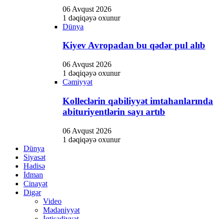
06 Avqust 2026
1 dəqiqəyə oxunur
Dünya
Kiyev Avropadan bu qədər pul alıb
06 Avqust 2026
1 dəqiqəyə oxunur
Cəmiyyət
Kolleclərin qabiliyyət imtahanlarında
abituriyentlərin sayı artıb
06 Avqust 2026
1 dəqiqəyə oxunur
Dünya
Siyasət
Hadisə
İdman
Cinayət
Digər
Video
Mədəniyyət
İqtisadiyyat