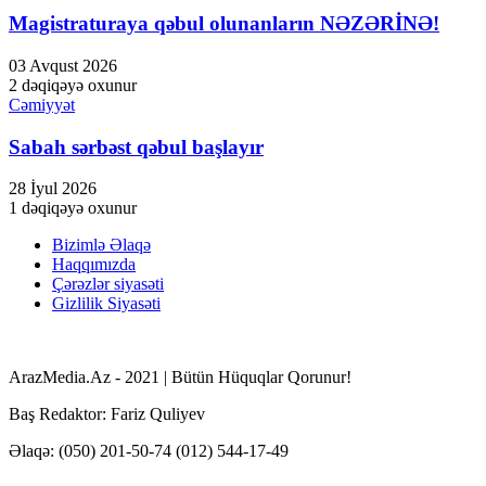
Magistraturaya qəbul olunanların NƏZƏRİNƏ!
03 Avqust 2026
2 dəqiqəyə oxunur
Cəmiyyət
Sabah sərbəst qəbul başlayır
28 İyul 2026
1 dəqiqəyə oxunur
Bizimlə Əlaqə
Haqqımızda
Çərəzlər siyasəti
Gizlilik Siyasəti
ArazMedia.Az - 2021 | Bütün Hüquqlar Qorunur!
Baş Redaktor: Fariz Quliyev
Əlaqə: (050) 201-50-74 (012) 544-17-49