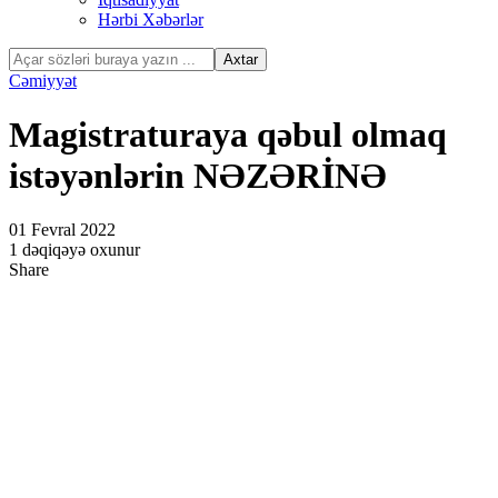
Hərbi Xəbərlər
Cəmiyyət
Magistraturaya qəbul olmaq
istəyənlərin NƏZƏRİNƏ
01 Fevral 2022
1 dəqiqəyə oxunur
Share