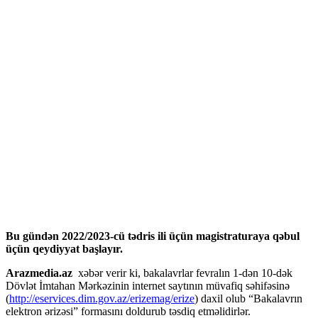
Bu gündən 2022/2023-cü tədris ili üçün magistraturaya qəbul
üçün qeydiyyat başlayır.
Arazmedia.az
xəbər verir ki, bakalavrlar fevralın 1-dən 10-dək
Dövlət İmtahan Mərkəzinin internet saytının müvafiq səhifəsinə
(
http://eservices.dim.gov.az/erizemag/erize
) daxil olub “Bakalavrın
elektron ərizəsi” formasını doldurub təsdiq etməlidirlər.