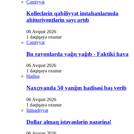
Cəmiyyət
Kolleclərin qabiliyyət imtahanlarında
abituriyentlərin sayı artıb
06 Avqust 2026
1 dəqiqəyə oxunur
Cəmiyyət
Bu rayonlarda yağış yağıb - Faktiki hava
06 Avqust 2026
1 dəqiqəyə oxunur
Hadisə
Naxçıvanda 50 yanğın hadisəsi baş verib
06 Avqust 2026
1 dəqiqəyə oxunur
İqtisadiyyat
Dollar almaq istəyənlərin nəzərinə!
06 Avqust 2026