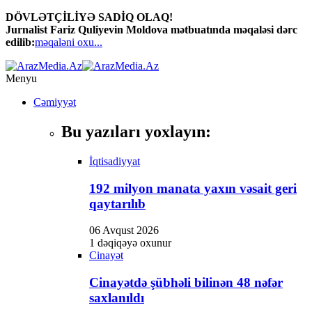
DÖVLƏTÇİLİYƏ SADİQ OLAQ!
Jurnalist Fariz Quliyevin Moldova mətbuatında məqaləsi dərc
edilib:
məqaləni oxu...
Menyu
Cəmiyyət
Bu yazıları yoxlayın:
İqtisadiyyat
192 milyon manata yaxın vəsait geri
qaytarılıb
06 Avqust 2026
1 dəqiqəyə oxunur
Cinayət
Cinayətdə şübhəli bilinən 48 nəfər
saxlanıldı