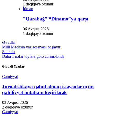
1 dəqiqəyə oxunur
İdman
"Qarabağ” “Dinamo”ya qarşı
06 Avqust 2026
1 dəqiqəyə oxunur
Əvvəlki
Milli Məclisin yaz sessiyası başlayır
Sonrakı
Daha 1 nəfər toylara görə cərimələndi
Əlaqəli Yazılar
Cəmiyyət
Jurnalistikaya qəbul olmaq istəyənlər üçün
qabiliyyət imtahanı keçiriləcək
03 Avqust 2026
2 dəqiqəyə oxunur
Cəmiyyət