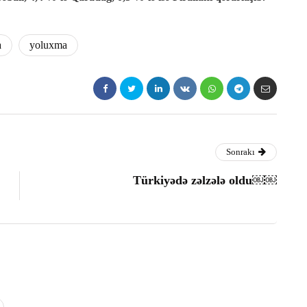
a
yoluxma
Sonrakı
Türkiyədə zəlzələ oldu￼￼