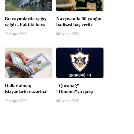
Bu rayonlarda yağış
Naxçıvanda 50 yanğın
yağıb - Faktiki hava
hadisəsi baş verib
06 Avqust 2026
06 Avqust 2026
Dollar almaq
"Qarabağ”
istəyənlərin nəzərinə!
“Dinamo”ya qarşı
06 Avqust 2026
06 Avqust 2026