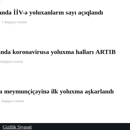
nda İİV-ə yoluxanların sayı açıqlandı
1 dəqiqəyə oxunur
nda koronavirusa yoluxma halları ARTIB
 dəqiqəyə oxunur
a meymunçiçəyinə ilk yoluxma aşkarlandı
1 dəqiqəyə oxunur
Gizlilik Siyasəti