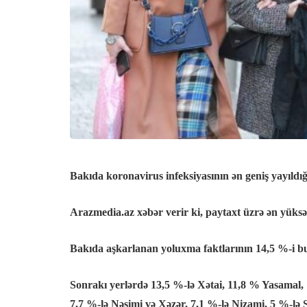
Bakıda koronavirus infeksiyasının ən geniş yayıldığ
Arazmedia.az
xəbər verir ki, paytaxt üzrə ən yük
Bakıda aşkarlanan yoluxma faktlarının 14,5 %-i b
Sonrakı yerlərdə 13,5 %-lə Xətai, 11,8 % Yasamal,
7,7 %-lə Nəsimi və Xəzər, 7,1 %-lə Nizami, 5 %-lə S