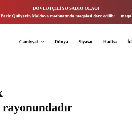
DÖVLƏTÇİLİYƏ SADİQ OLAQ!
 Fariz Quliyevin Moldova mətbuatında məqaləsi dərc edilib:
məqal
Cəmiyyət
Dünya
Siyasət
Hadisə
İ
x
 rayonundadır