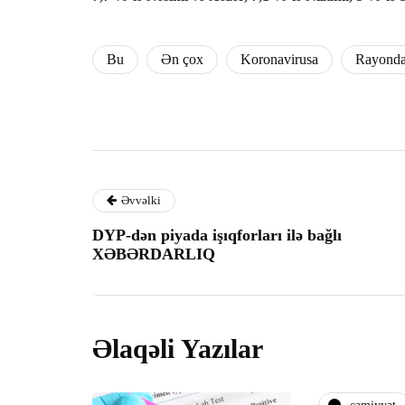
Bu
Ən çox
Koronavirusa
Rayond
Əvvəlki
DYP-dən piyada işıqforları ilə bağlı
XƏBƏRDARLIQ
Əlaqəli Yazılar