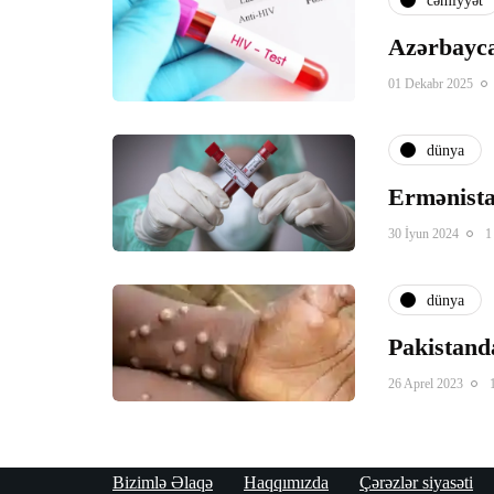
cəmiyyət
Azərbayca
01 Dekabr 2025
dünya
Ermənista
30 İyun 2024
1
dünya
Pakistand
26 Aprel 2023
Bizimlə Əlaqə
Haqqımızda
Çərəzlər siyasəti