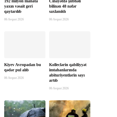
192 milyon manata
Cinayətdə şübhəli
yaxın vəsait geri
bilinən 48 nəfər
qaytarılıb
saxlanıldı
06 Avqust 2026
06 Avqust 2026
Kiyev Avropadan bu
Kolleclərin qabiliyyət
qədər pul alıb
imtahanlarında
abituriyentlərin sayı
06 Avqust 2026
artıb
06 Avqust 2026