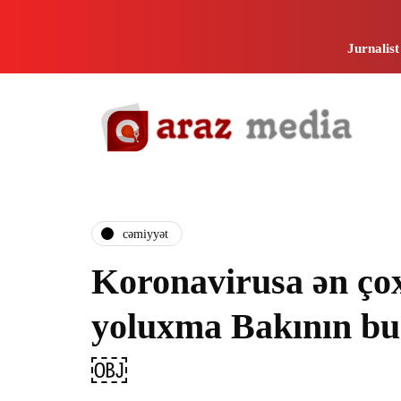
Jurnalist
cəmiyyət
Koronavirusa ən ço
yoluxma Bakının bu
￼