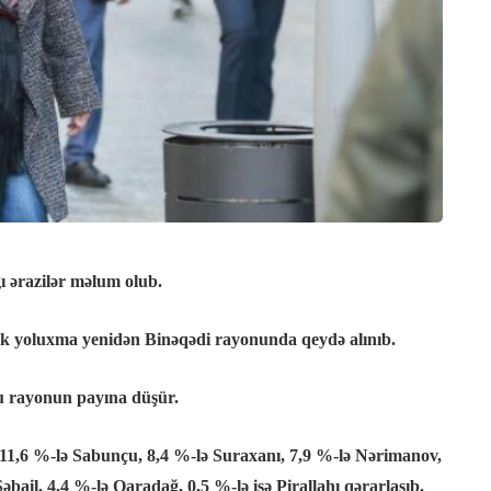
ı ərazilər məlum olub.
sək yoluxma yenidən Binəqədi rayonunda qeydə alınıb.
u rayonun payına düşür.
 11,6 %-lə Sabunçu, 8,4 %-lə Suraxanı, 7,9 %-lə Nərimanov,
əbail, 4,4 %-lə Qaradağ, 0,5 %-lə isə Pirallahı qərarlaşıb.