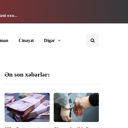
əni oxu...
dman
Cinayət
Digər
Ən son xəbərlər: