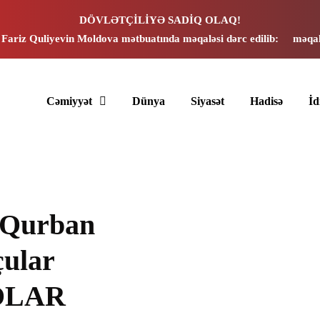
DÖVLƏTÇİLİYƏ SADİQ OLAQ!
 Fariz Quliyevin Moldova mətbuatında məqaləsi dərc edilib:
məqal
Cəmiyyət
Dünya
Siyasət
Hadisə
İ
 Qurban
çular
TOLAR