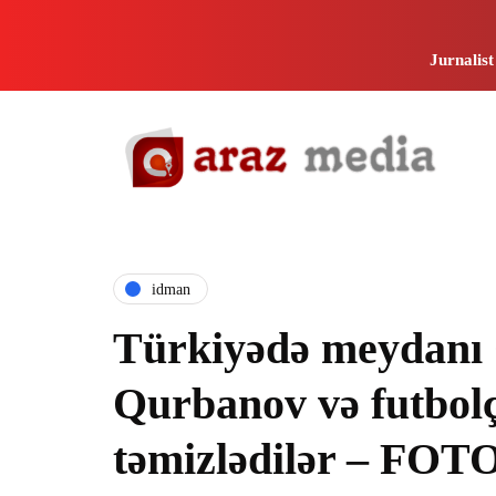
Jurnalist
i̇dman
Türkiyədə meydanı
Qurbanov və futbol
təmizlədilər – FO