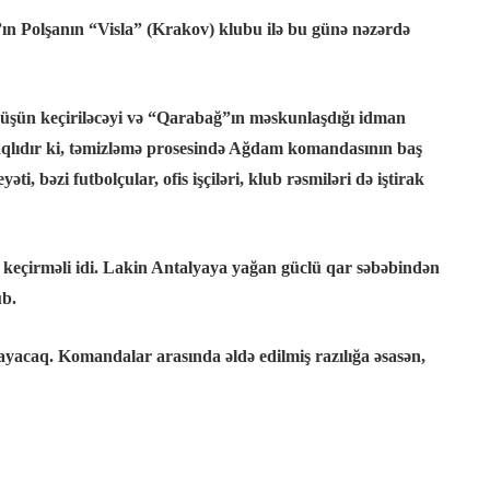
ın Polşanın “Visla” (Krakov) klubu ilə bu günə nəzərdə
örüşün keçiriləcəyi və “Qarabağ”ın məskunlaşdığı idman
qlıdır ki, təmizləmə prosesində Ağdam komandasının baş
 bəzi futbolçular, ofis işçiləri, klub rəsmiləri də iştirak
eçirməli idi. Lakin Antalyaya yağan güclü qar səbəbindən
ub.
şlayacaq. Komandalar arasında əldə edilmiş razılığa əsasən,