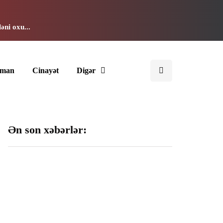
əni oxu...
dman
Cinayət
Digər
Ən son xəbərlər:
192 milyon manata
Cinayətdə şübhəli