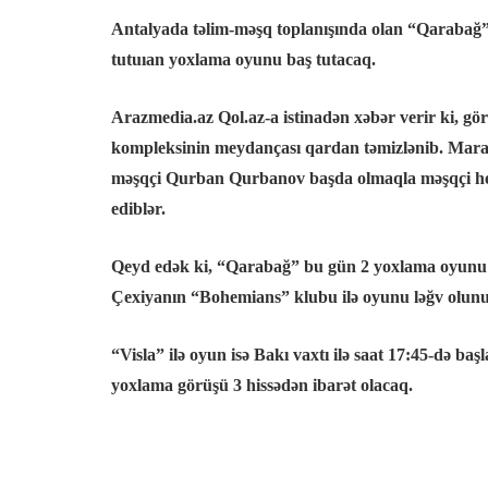
Antalyada təlim-məşq toplanışında olan “Qarabağ”
tutuıan yoxlama oyunu baş tutacaq.
Arazmedia.az Qol.az-a istinadən xəbər verir ki, g
kompleksinin meydançası qardan təmizlənib. Mara
məşqçi Qurban Qurbanov başda olmaqla məşqçi heyəti,
ediblər.
Qeyd edək ki, “Qarabağ” bu gün 2 yoxlama oyunu k
Çexiyanın “Bohemians” klubu ilə oyunu ləğv olun
“Visla” ilə oyun isə Bakı vaxtı ilə saat 17:45-də ba
yoxlama görüşü 3 hissədən ibarət olacaq.