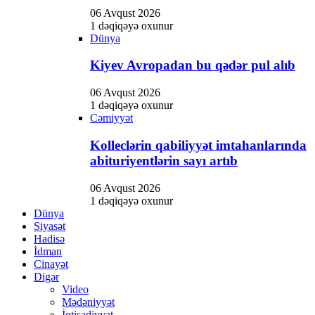
06 Avqust 2026
1 dəqiqəyə oxunur
Dünya
Kiyev Avropadan bu qədər pul alıb
06 Avqust 2026
1 dəqiqəyə oxunur
Cəmiyyət
Kolleclərin qabiliyyət imtahanlarında
abituriyentlərin sayı artıb
06 Avqust 2026
1 dəqiqəyə oxunur
Dünya
Siyasət
Hadisə
İdman
Cinayət
Digər
Video
Mədəniyyət
İqtisadiyyat