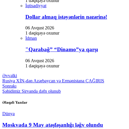
1 dəqiqəyə oxunur
İqtisadiyyat
Dollar almaq istəyənlərin nəzərinə!
06 Avqust 2026
1 dəqiqəyə oxunur
İdman
"Qarabağ” “Dinamo”ya qarşı
06 Avqust 2026
1 dəqiqəyə oxunur
Əvvəlki
Rusiya XİN-dən Azərbaycan və Ermənistana ÇAĞIRIŞ
Sonrakı
Şəhidimiz Şirvanda dəfn olunub
Əlaqəli Yazılar
Dünya
Moskvada 9 May atəşfəşanlığı ləğv olundu