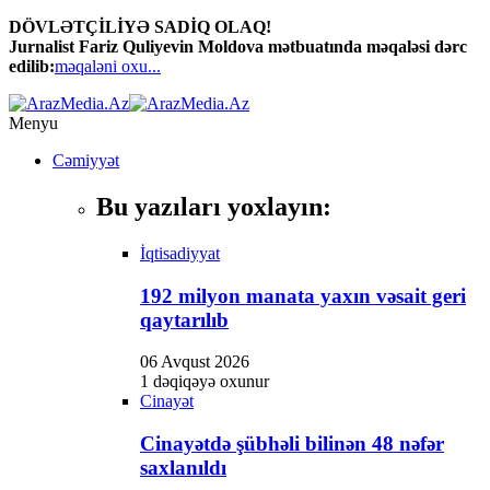
DÖVLƏTÇİLİYƏ SADİQ OLAQ!
Jurnalist Fariz Quliyevin Moldova mətbuatında məqaləsi dərc
edilib:
məqaləni oxu...
Menyu
Cəmiyyət
Bu yazıları yoxlayın:
İqtisadiyyat
192 milyon manata yaxın vəsait geri
qaytarılıb
06 Avqust 2026
1 dəqiqəyə oxunur
Cinayət
Cinayətdə şübhəli bilinən 48 nəfər
saxlanıldı