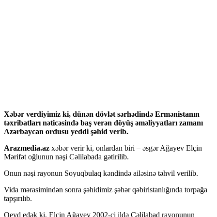
Xəbər verdiyimiz ki, dünən dövlət sərhədində Ermənistanın
təxribatları nəticəsində baş verən döyüş əməliyyatları zamanı
Azərbaycan ordusu yeddi şəhid verib.
Arazmedia.az
xəbər verir ki, onlardan biri – əsgər Ağayev Elçin
Mərifət oğlunun nəşi Cəlilabada gətirilib.
Onun nəşi rayonun Soyuqbulaq kəndində ailəsinə təhvil verilib.
Vida mərasimindən sonra şəhidimiz şəhər qəbiristanlığında torpağa
tapşırılıb.
Qeyd edək ki, Elçin Ağayev 2002-ci ildə Cəlilabad rayonunun