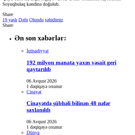
Soyuqbulaq kəndinə doğulub.
Share
19 yaşlı
Dəfn
Olundu
şəhidimiz
Share
Ən son xəbərlər:
İqtisadiyyat
192 milyon manata yaxın vəsait geri
qaytarılıb
06 Avqust 2026
1 dəqiqəyə oxunur
Cinayət
Cinayətdə şübhəli bilinən 48 nəfər
saxlanıldı
06 Avqust 2026
1 dəqiqəyə oxunur
Dünya