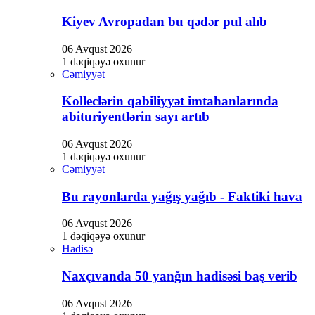
Kiyev Avropadan bu qədər pul alıb
06 Avqust 2026
1 dəqiqəyə oxunur
Cəmiyyət
Kolleclərin qabiliyyət imtahanlarında
abituriyentlərin sayı artıb
06 Avqust 2026
1 dəqiqəyə oxunur
Cəmiyyət
Bu rayonlarda yağış yağıb - Faktiki hava
06 Avqust 2026
1 dəqiqəyə oxunur
Hadisə
Naxçıvanda 50 yanğın hadisəsi baş verib
06 Avqust 2026