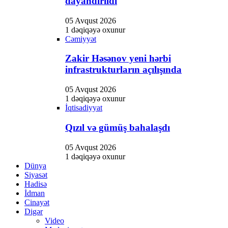
dayandırıldı
05 Avqust 2026
1 dəqiqəyə oxunur
Cəmiyyət
Zakir Həsənov yeni hərbi
infrastrukturların açılışında
05 Avqust 2026
1 dəqiqəyə oxunur
İqtisadiyyat
Qızıl və gümüş bahalaşdı
05 Avqust 2026
1 dəqiqəyə oxunur
Dünya
Siyasət
Hadisə
İdman
Cinayət
Digər
Video