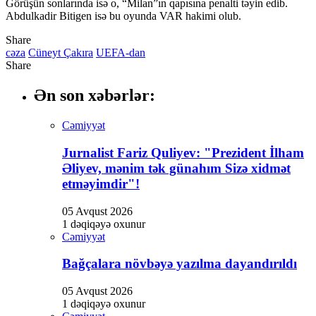
Görüşün sonlarında isə o, “Milan”ın qapısına penalti təyin edib.
Abdulkadir Bitigen isə bu oyunda VAR hakimi olub.
Share
cəza
Cüneyt Çakıra
UEFA-dan
Share
Ən son xəbərlər:
Cəmiyyət
Jurnalist Fariz Quliyev: "Prezident İlham
Əliyev, mənim tək günahım Sizə xidmət
etməyimdir"!
05 Avqust 2026
1 dəqiqəyə oxunur
Cəmiyyət
Bağçalara növbəyə yazılma dayandırıldı
05 Avqust 2026
1 dəqiqəyə oxunur