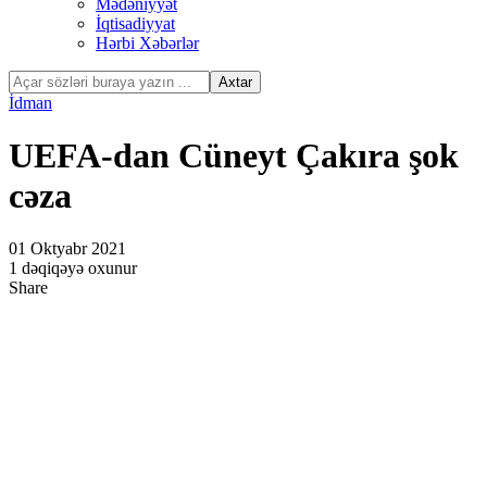
Mədəniyyət
İqtisadiyyat
Hərbi Xəbərlər
İdman
UEFA-dan Cüneyt Çakıra şok
cəza
01 Oktyabr 2021
1 dəqiqəyə oxunur
Share