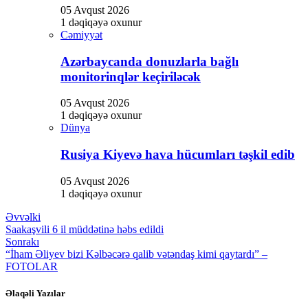
05 Avqust 2026
1 dəqiqəyə oxunur
Cəmiyyət
Azərbaycanda donuzlarla bağlı
monitorinqlər keçiriləcək
05 Avqust 2026
1 dəqiqəyə oxunur
Dünya
Rusiya Kiyevə hava hücumları təşkil edib
05 Avqust 2026
1 dəqiqəyə oxunur
Əvvəlki
Saakaşvili 6 il müddətinə həbs edildi
Sonrakı
“İham Əliyev bizi Kəlbəcərə qalib vətəndaş kimi qaytardı” –
FOTOLAR
Əlaqəli Yazılar