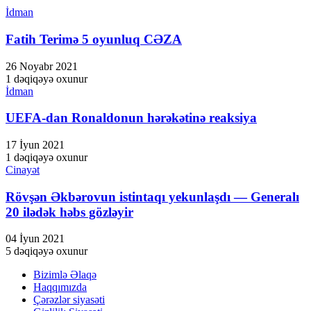
İdman
Fatih Terimə 5 oyunluq CƏZA
26 Noyabr 2021
1 dəqiqəyə oxunur
İdman
UEFA-dan Ronaldonun hərəkətinə reaksiya
17 İyun 2021
1 dəqiqəyə oxunur
Cinayət
Rövşən Əkbərovun istintaqı yekunlaşdı — Generalı
20 ilədək həbs gözləyir
04 İyun 2021
5 dəqiqəyə oxunur
Bizimlə Əlaqə
Haqqımızda
Çərəzlər siyasəti