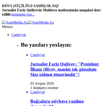
DÖVLƏTÇİLİYƏ SADİQ OLAQ!
Jurnalist Fariz Quliyevin Moldova mətbuatında məqaləsi dərc
edilib:
məqaləni oxu...
Menyu
Cəmiyyət
Bu yazıları yoxlayın:
Cəmiyyət
Jurnalist Fariz Quliyev: "Prezident
İlham Əliyev, mənim tək günahım
Sizə xidmət etməyimdir"!
05 Avqust 2026
1 dəqiqəyə oxunur
Cəmiyyət
Bağçalara növbəyə yazılma