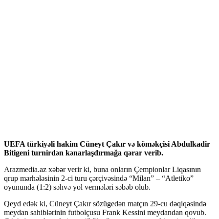
UEFA türkiyəli hakim Cüneyt Çakır və köməkçisi Abdulkadir
Bitigeni turnirdən kənarlaşdırmağa qərar verib.
Arazmedia.az xəbər verir ki, buna onların Çempionlar Liqasının
qrup mərhələsinin 2-ci turu çərçivəsində “Milan” – “Atletiko”
oyununda (1:2) səhvə yol vermələri səbəb olub.
Qeyd edək ki, Cüneyt Çakır sözügedən matçın 29-cu dəqiqəsində
meydan sahiblərinin futbolçusu Frank Kessini meydandan qovub.