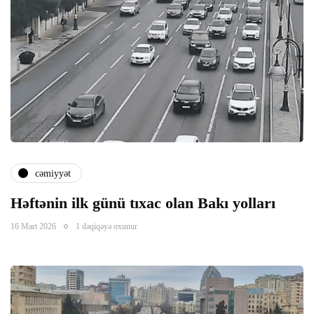
panel
panel
panel
panel
cəmiyyət
panel
Həftənin ilk günü tıxac olan Bakı yolları
panel
16 Mart 2026
1 dəqiqəyə oxunur
panel
panel