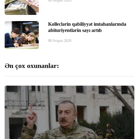
06 Avqust 2026
panel
Kolleclərin qabiliyyət imtahanlarında
panel
abituriyentlərin sayı artıb
06 Avqust 2026
panel
u
Ən çox oxunanlar:
atın al
Panel
l Pro
review