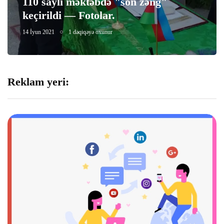
110 saylı məktəbdə "son zəng"
keçirildi — Fotolar.
i
14 İyun 2021
1 dəqiqəyə oxunur
 giriş telegram
 giriş
Reklam yeri:
iş
ncel giriş