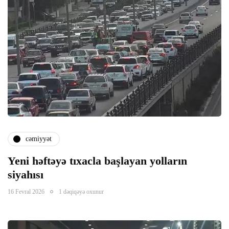
Panel
panel
cəmiyyət
panel
Yeni həftəyə tıxacla başlayan yolların
siyahısı
16 Fevral 2026
1 dəqiqəyə oxunur