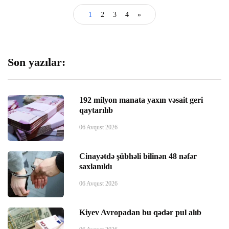
panel
1
2
3
4
»
panel
Son yazılar:
panel
panel
192 milyon manata yaxın vəsait geri
qaytarılıb
panel
06 Avqust 2026
panel
Cinayətdə şübhəli bilinən 48 nəfər
saxlanıldı
panel
06 Avqust 2026
panel
Kiyev Avropadan bu qədər pul alıb
panel