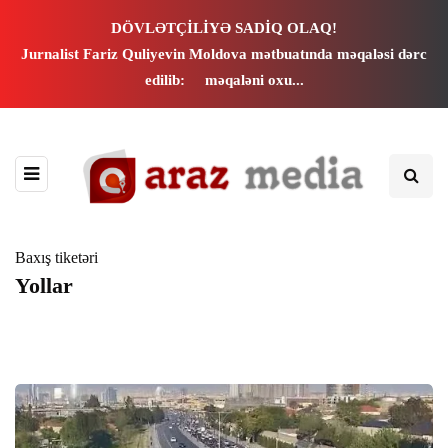
panel
DÖVLƏTÇİLİYƏ SADİQ OLAQ!
Jurnalist Fariz Quliyevin Moldova mətbuatında məqaləsi dərc
panel
edilib:
məqaləni oxu...
paketleri
Baxış tiketəri
Yollar
panel
panel